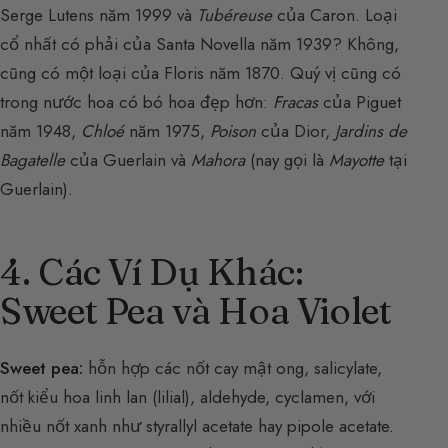
Serge Lutens năm 1999 và
Tubéreuse
của Caron. Loại
cổ nhất có phải của Santa Novella năm 1939? Không,
cũng có một loại của Floris năm 1870. Quý vị cũng có
trong nước hoa có bó hoa đẹp hơn:
Fracas
của Piguet
năm 1948,
Chloé
năm 1975,
Poison
của Dior,
Jardins de
Bagatelle
của Guerlain và
Mahora
(nay gọi là
Mayotte
tại
Guerlain).
4. Các Ví Dụ Khác:
Sweet Pea và Hoa Violet
Sweet pea:
hỗn hợp các nốt cay mật ong, salicylate,
nốt kiểu hoa linh lan (lilial), aldehyde, cyclamen, với
nhiều nốt xanh như styrallyl acetate hay pipole acetate.