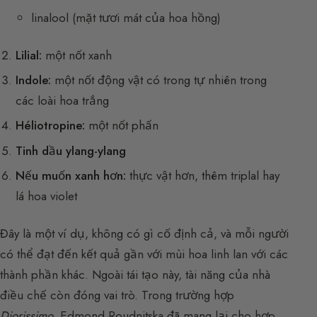
linalool (mặt tươi mát của hoa hồng)
Lilial:
một nốt xanh
Indole:
một nốt động vật có trong tự nhiên trong
các loài hoa trắng
Héliotropine:
một nốt phấn
Tinh dầu ylang-ylang
Nếu muốn xanh hơn:
thực vật hơn, thêm triplal hay
lá hoa violet
Đây là một ví dụ, không có gì cố định cả, và mỗi người
có thể đạt đến kết quả gần với mùi hoa linh lan với các
thành phần khác. Ngoài tái tạo này, tài năng của nhà
điều chế còn đóng vai trò. Trong trường hợp
Diorissimo
, Edmond Roudnitska đã mang lại cho hợp