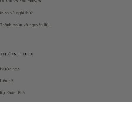
Di sản và câu chuyện
Mẹo và nghi thức
Thành phần và nguyên liệu
THƯƠNG HIỆU
Nước hoa
Liên hệ
Bộ Khám Phá
Instagram
Facebook