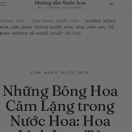
Hướng dẫn Nước hoa
VI
BỞI SYLVAINE DELACOURTE
TRANG CHỦ
›
CẨM NANG NƯỚC HOA
›
NHỮNG BÔNG
HOA CÂM LẶNG TRONG NƯỚC HOA: HOA LINH LAN, TỬ
ĐINH HƯƠNG VÀ NGHỆ THUẬT TÁI TẠO
CẨM NANG NƯỚC HOA
Những Bông Hoa
Câm Lặng trong
Nước Hoa: Hoa