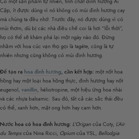
Có một sản phẩm tự nhiên, tinh chất đinh hương Ai
Cập, ít được dùng vì nó không có mùi đinh hương cay
mà chúng ta đều nhớ. Trước đây, nó được dùng vì có
mùi thơm, dù bị các nhà điều chế coi là hơi “lỗi thời”,
họ có thể sẽ khám phá lại một ngày nào đó. Đừng
nhầm với hoa cúc vạn thọ gọi là tagète, cũng là tự
nhiên nhưng cũng không có mùi đinh hương.
Để tạo ra
hoa đinh hương
, cần kết hợp:
một nốt hoa
hồng hay một loại hoa hồng thực, đinh hương hay nốt
eugenol,
vanillin
, héliotropine, một hiệu ứng hoa nhài
và các nhựa balsamic. Sau đó, tất cả các sắc thái đều
có thể, xanh hơn, mật ong hơn hay cam hơn.
Nước hoa có hoa đinh hương:
L’Origan
của Coty,
L’Air
du Temps
của Nina Ricci,
Opium
của YSL,
Bellodgia