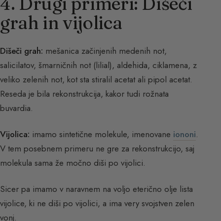
4. Drugi primeri: Dišeči
grah in vijolica
Dišeči grah:
mešanica začinjenih medenih not,
salicilatov, šmarničnih not (lilial), aldehida, ciklamena, z
veliko zelenih not, kot sta stiralil acetat ali pipol acetat.
Reseda je bila rekonstrukcija, kakor tudi rožnata
buvardia.
Vijolica:
imamo sintetične molekule, imenovane
iononi
.
V tem posebnem primeru ne gre za rekonstrukcijo, saj
molekula sama že močno diši po vijolici.
Sicer pa imamo v naravnem na voljo eterično olje lista
vijolice, ki ne diši po vijolici, a ima very svojstven zelen
vonj.