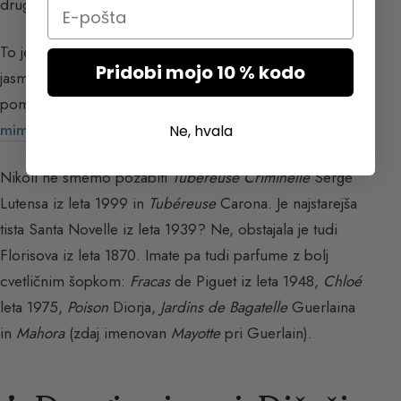
drugačna od vonja naravne rože.
Email
To je mešanica različnih not:
naravni jasmin
ali
Pridobi mojo 10 % kodo
jasminova kompozicija,
ylang-ylang
, indol, kokos,
pomarančna nota (vrsta metil anthranilata), heliotropin,
mimоza
in še drugi elementi v sledovih.
Ne, hvala
Nikoli ne smemo pozabiti
Tubéreuse Criminelle
Serge
Lutensa iz leta 1999 in
Tubéreuse
Carona. Je najstarejša
tista Santa Novelle iz leta 1939? Ne, obstajala je tudi
Florisova iz leta 1870. Imate pa tudi parfume z bolj
cvetličnim šopkom:
Fracas
de Piguet iz leta 1948,
Chloé
leta 1975,
Poison
Diorja,
Jardins de Bagatelle
Guerlaina
in
Mahora
(zdaj imenovan
Mayotte
pri Guerlain).