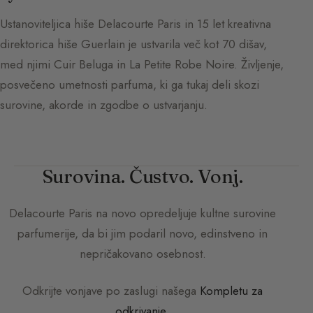
Ustanoviteljica hiše Delacourte Paris in 15 let kreativna
direktorica hiše Guerlain je ustvarila več kot 70 dišav,
med njimi Cuir Beluga in La Petite Robe Noire. Življenje,
posvečeno umetnosti parfuma, ki ga tukaj deli skozi
surovine, akorde in zgodbe o ustvarjanju.
Surovina. Čustvo. Vonj.
Delacourte Paris
na novo opredeljuje kultne surovine
parfumerije, da bi jim podaril novo, edinstveno in
nepričakovano osebnost.
Odkrijte vonjave po zaslugi našega
Kompletu za
odkrivanje
.