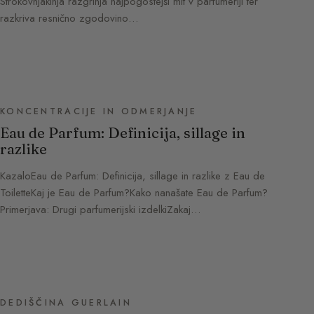
Strokovnjakinja razgrinja najpogostejši mit v parfumeriji ter
razkriva resnično zgodovino…
KONCENTRACIJE IN ODMERJANJE
Eau de Parfum: Definicija, sillage in
razlike
KazaloEau de Parfum: Definicija, sillage in razlike z Eau de
ToiletteKaj je Eau de Parfum?Kako nanašate Eau de Parfum?
Primerjava: Drugi parfumerijski izdelkiZakaj…
DEDIŠČINA GUERLAIN