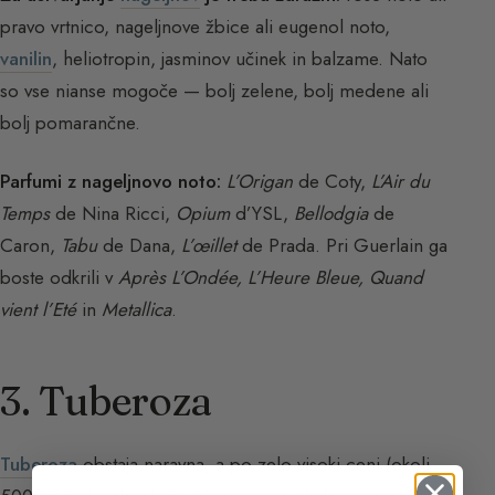
pravo vrtnico, nageljnove žbice ali eugenol noto,
vanilin
, heliotropin, jasminov učinek in balzame. Nato
so vse nianse mogoče — bolj zelene, bolj medene ali
bolj pomarančne.
Parfumi z nageljnovo noto:
L’Origan
de Coty,
L’Air du
Temps
de Nina Ricci,
Opium
d’YSL,
Bellodgia
de
Caron,
Tabu
de Dana,
L’œillet
de Prada. Pri Guerlain ga
boste odkrili v
Après L’Ondée, L’Heure Bleue, Quand
vient l’Eté
in
Metallica
.
3. Tuberoza
Tuberoza
obstaja naravna, a po zelo visoki ceni (okoli