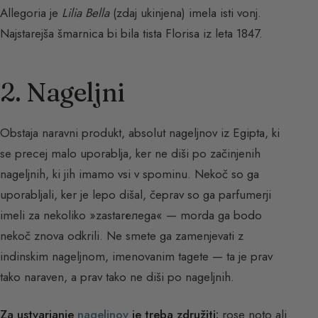
Allegoria je
Lilia Bella
(zdaj ukinjena) imela isti vonj.
Najstarejša šmarnica bi bila tista Florisa iz leta 1847.
2. Nageljni
Obstaja naravni produkt, absolut nageljnov iz Egipta, ki
se precej malo uporablja, ker ne diši po začinjenih
nageljnih, ki jih imamo vsi v spominu. Nekoč so ga
uporabljali, ker je lepo dišal, čeprav so ga parfumerji
imeli za nekoliko »zastarелega« — morda ga bodo
nekoč znova odkrili. Ne smete ga zamenjevati z
indinskim nageljnom, imenovanim tagete — ta je prav
tako naraven, a prav tako ne diši po nageljnih.
Za ustvarjanje
nageljnov
je treba združiti:
rose noto ali