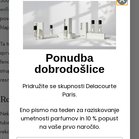
5000 € za kg absoluta). Nekoč se je obdelovala z
enfleurage
, a zdaj je to v bistvu končano, razen na
posebno naročilo. Zdaj jo pridobivamo z ekstrakcijo s
hlapnimi topili.
Ta tuberoza, ki izvira iz Indije, ima narkotičen vonj —
sprva nekoliko zdravilniški, a po nekaj sekundah ponuja
Ponudba
fenomenalni vonj med medenim nektarjem, eksotičnim,
dobrodošlice
strupenim, kandiranim, gurmanskim in erotičnim. Ima
resnično edinstven vonj.
Pridružite se skupnosti Delacourte
Paris.
Rekonstrukcija tuberoze
Eno pismo na teden za raziskovanje
Nekatere znamke si ne morejo privoščiti naravne
umetnosti parfumov in 10 % popust
tuberoze. Tedaj je vedno mogoče zateči se h
na vaše prvo naročilo.
rekonstrukciji, ki bo, ne glede na rožо, vedno nekoliko