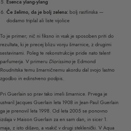
Esenca ylang-ylang
Če želimo, da je bolj zelena:
bolj rastlinska —
dodamo triplal ali liste vijolice
To je primer; nič ni fiksno in vsak je sposoben priti do
rezultata, ki je precej blizu vonju šmarnice, z drugimi
sestavinami. Poleg te rekonstrukcije pride nato talent
parfumerja. V primeru
Diorissimo
je Edmond
Roudnitska temu šmarničnemu akordu dal svojo lastno
zgodbo in edinstveno podpis.
Pri Guerlain so prav tako imeli šmarnice. Prvega je
ustvaril Jacques Guerlain leta 1908 in Jean-Paul Guerlain
ga je prenovil leta 1998. Od leta 2005 se ponovno
izdaja v Maison Guerlain za en sam dan, in sicer 1.
maja, z isto dišavo, a vsakič v drugi steklenički. V Aqua