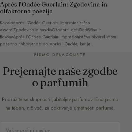
Après l’Ondée Guerlain: Zgodovina in
olfaktorna poezija
KazaloAprès l’Ondée Guerlain: Impresionistična
akvarelZgodovina in navdihOlfaktorni opisDediščina in
flakoneAprès l’Ondée Guerlain: Impresionistična akvarel Imam
posebno naklonjenost do Après l’Ondée, ker je…
PISMO DELACOURTE
Prejemajte naše zgodbe
o parfumih
Pridružite se skupnosti ljubiteljev parfumov. Eno pismo
na teden, nič več, za odkrivanje umetnosti parfuma.