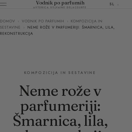
Vodnik po parfumih
SL
AVTORICA SYLVAINE DELACOURTE
DOMOV
›
VODNIK PO PARFUMIH
›
KOMPOZICIJA IN
SESTAVINE
›
NEME ROŽE V PARFUMERIJI: ŠMARNICA, LILA,
REKONSTRUKCIJA
KOMPOZICIJA IN SESTAVINE
Neme rože v
parfumeriji:
Šmarnica, lila,