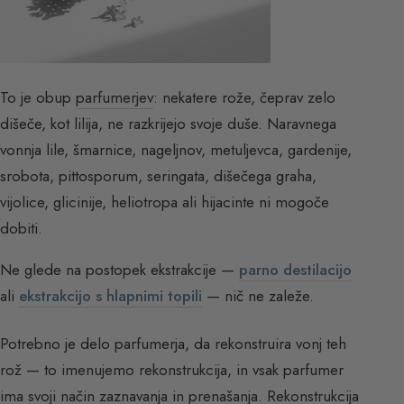
To je obup
parfumerjev
: nekatere rože, čeprav zelo
dišeče, kot lilija, ne razkrijejo svoje duše. Naravnega
vonnja lile, šmarnice, nageljnov, metuljevca, gardenije,
srobota, pittosporum, seringata, dišečega graha,
vijolice, glicinije, heliotropa ali hijacinte ni mogoče
dobiti.
Ne glede na postopek ekstrakcije —
parno destilacijo
ali
ekstrakcijo s hlapnimi topili
— nič ne zaleže.
Potrebno je delo parfumerja, da rekonstruira vonj teh
rož — to imenujemo rekonstrukcija, in vsak parfumer
ima svoji način zaznavanja in prenašanja. Rekonstrukcija