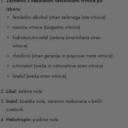
Začnemo z nekaterimi sestavinami vrtnice po
izboru:
feniletilni alkohol (stran zelenega lista vrtnice)
esenca vrtnice (bogastvo vrtnice)
hidroksicitronelal (zelena šmarničasta stran
vrtnice)
rhodinol (stran geranija in poprove mete vrtnice)
citronelol (sveža in citronelova stran vrtnice)
linalol (sveža stran vrtnice)
Lilial:
zelena nota
Indol:
živalska nota, naravno vsebovana v belih
cvetovih
Heliotropin:
pudrna nota