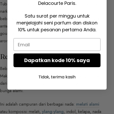
Delacourte Paris.
Tuberose ini, yang berasal dari India, memiliki aroma
narkotik, agak medisinal pada awalnya, tetapi setelah
Satu surat per minggu untuk
beberapa detik, ia menawarkan aroma yang luar biasa
menjelajahi seni parfum dan diskon
antara nektar bermadu, eksotis, beracun, manisan,
10% untuk pesanan pertama Anda.
gourmand, dan erotis. Ia sungguh-sungguh memiliki
aroma yang unik.
Email
Rekonstruksi Tuberose
Dapatkan kode 10% saya
Beberapa merek tidak mampu membeli tuberose alami.
Maka, rekonstruksi selalu dapat dilakukan, yang terlepas
Tidak, terima kasih
dari bunganya, akan selalu sedikit berbeda dari aroma
bunga alami.
Ini adalah campuran dari berbagai nada:
melati alami
atau komposisi melati,
ylang-ylang
, indol, kelapa, nada