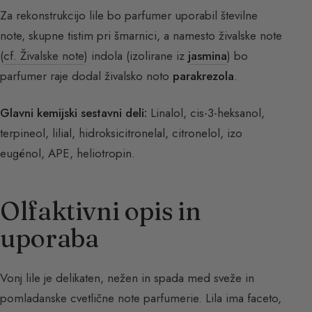
Za rekonstrukcijo lile bo parfumer uporabil številne
note, skupne tistim pri šmarnici, a namesto živalske note
(
cf. Živalske note
) indola (izolirane iz
jasmina
) bo
parfumer raje dodal živalsko noto
parakrezola
.
Glavni kemijski sestavni deli:
Linalol, cis-3-heksanol,
terpineol, lilial, hidroksicitronelal, citronelol, izo
eugénol, APE, heliotropin.
Olfaktivni opis in
uporaba
Vonj lile je delikaten, nežen in spada med sveže in
pomladanske cvetlične note parfumerie. Lila ima faceto,