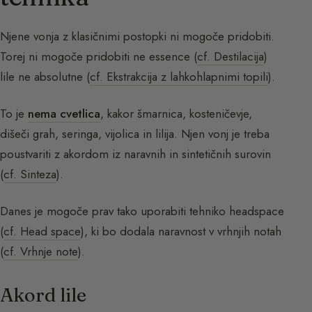
Njene vonja z klasičnimi postopki ni mogoče pridobiti.
Torej ni mogoče pridobiti ne essence (
cf. Destilacija
)
lile ne absolutne (
cf. Ekstrakcija z lahkohlapnimi topili
).
To je
nema cvetlica
, kakor šmarnica, kosteničevje,
dišeči grah, seringa, vijolica in lilija. Njen vonj je treba
poustvariti z akordom iz naravnih in sintetičnih surovin
(
cf. Sinteza
).
Danes je mogoče prav tako uporabiti tehniko headspace
(
cf. Head space
), ki bo dodala naravnost v vrhnjih notah
(
cf. Vrhnje note
).
Akord lile