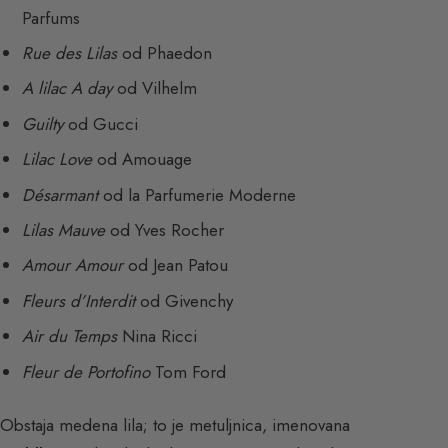
Parfums
Rue des Lilas
od Phaedon
A lilac A day
od Vilhelm
Guilty
od Gucci
Lilac Love
od Amouage
Désarmant
od la Parfumerie Moderne
Lilas Mauve
od Yves Rocher
Amour Amour
od Jean Patou
Fleurs d’Interdit
od Givenchy
Air du Temps
Nina Ricci
Fleur de Portofino
Tom Ford
Obstaja medena lila; to je metuljnica, imenovana