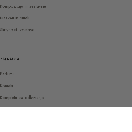
Kompozicija in sestavine
Nasveti in rituali
Skrivnosti izdelave
ZNAMKA
Parfumi
Kontakt
Kompletu za odkrivanje
Instagram
Facebook