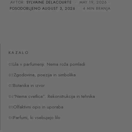
AVTOR:
SYLVAINE DELACOURTE
·
MAY 19, 2026
·
POSODOBLJENO
AUGUST 3, 2026
· 4 MIN BRANJA
KAZALO
Lila v parfumeriji: Nema roža pomladi
Zgodovina, poezija in simbolika
Botanika in izvor
“Nema cvetlica”: Rekonstrukcija in tehnika
Olfaktivni opis in uporaba
Parfumi, ki vsebujejo lilo