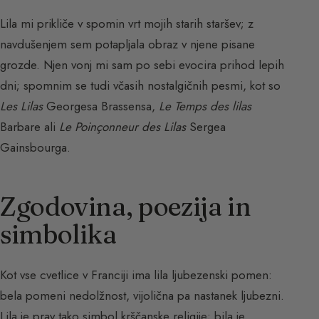
Lila mi prikliče v spomin vrt mojih starih staršev; z
navdušenjem sem potapljala obraz v njene pisane
grozde. Njen vonj mi sam po sebi evocira prihod lepih
dni; spomnim se tudi včasih nostalgičnih pesmi, kot so
Les Lilas
Georgesa Brassensa,
Le Temps des lilas
Barbare ali
Le Poinçonneur des Lilas
Sergea
Gainsbourga.
Zgodovina, poezija in
simbolika
Kot vse cvetlice v Franciji ima lila ljubezenski pomen:
bela pomeni nedolžnost, vijolična pa nastanek ljubezni.
Lila je prav tako simbol krščanske religije; bila je