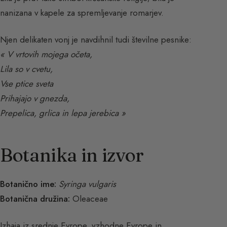
nanizana v kapele za spremljevanje romarjev.
Njen delikaten vonj je navdihnil tudi številne pesnike:
« V vrtovih mojega očeta,
Lila so v cvetu,
Vse ptice sveta
Prihajajo v gnezda,
Prepelica, grlica in lepa jerebica »
Botanika in izvor
Botanično ime:
Syringa vulgaris
Botanična družina:
Oleaceae
Izhaja iz srednje Evrope, vzhodne Evrope in