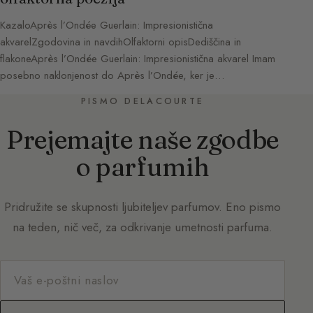
KazaloAprès l’Ondée Guerlain: Impresionistična
akvarelZgodovina in navdihOlfaktorni opisDediščina in
flakoneAprès l’Ondée Guerlain: Impresionistična akvarel Imam
posebno naklonjenost do Après l’Ondée, ker je…
PISMO DELACOURTE
Prejemajte naše zgodbe
o parfumih
Pridružite se skupnosti ljubiteljev parfumov. Eno pismo
na teden, nič več, za odkrivanje umetnosti parfuma.