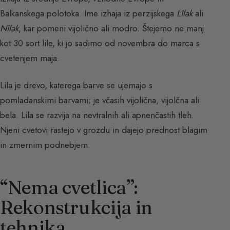
Balkanskega polotoka. Ime izhaja iz perzijskega
Lîlak
ali
Nîlak
, kar pomeni vijolično ali modro. Štejemo ne manj
kot 30 sort lile, ki jo sadimo od novembra do marca s
cvetenjem maja.
Lila je drevo, katerega barve se ujemajo s
pomladanskimi barvami; je včasih vijolična, vijolčna ali
bela. Lila se razvija na nevtralnih ali apnenčastih tleh.
Njeni cvetovi rastejo v grozdu in dajejo prednost blagim
in zmernim podnebjem.
“Nema cvetlica”:
Rekonstrukcija in
tehnika