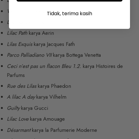
En Passant
karya Éditions de Parfums Frédéric Malle
White Linen
karya Estée Lauder
Tidak, terima kasih
Love
karya Chloé
Lilac Path
karya Aerin
Lilas Exquis
karya Jacques Fath
Parco Palliadiano VII
karya Bottega Venetta
Ceci n’est pas un flacon Bleu 1.2.
karya Histoires de
Parfums
Rue des Lilas
karya Phaedon
A lilac A day
karya Vilhelm
Guilty
karya Gucci
Lilac Love
karya Amouage
Désarmant
karya la Parfumerie Moderne