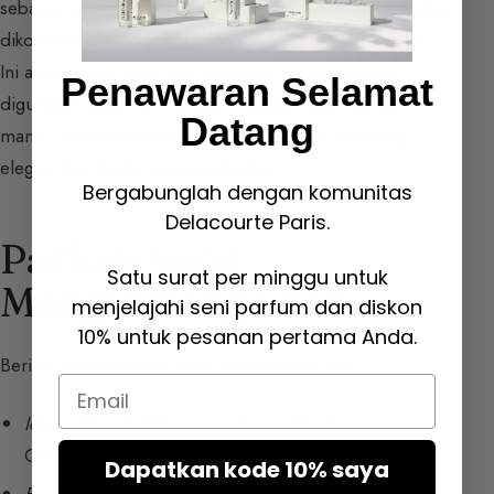
sebagai solinote karena latihan ini tidak mudah. Biasanya
dikombinasikan dengan bunga lain (
lihat Famili floral
).
Ini adalah nota yang sulit dikerjakan karena banyak
Penawaran Selamat
digunakan dalam wewangian ruangan,
lilin
, dan gel
Datang
mandi; karenanya tidak dianggap sebagai nota yang
elegan dan dinilai kurang sofistikasi.
Bergabunglah dengan komunitas
Delacourte Paris.
Parfum yang
Satu surat per minggu untuk
Mengandung Lilak
menjelajahi seni parfum dan diskon
10% untuk pesanan pertama Anda.
Berikut daftar parfum yang mengandung lilak:
Email
Idylle
,
Chants d’Arômes
,
Champs Elysées
karya
Guerlain
Dapatkan kode 10% saya