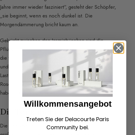
Jahre immer wieder fasziniert“, gesteht der Schöpfer,
„sie beginnt, wenn es noch dunkel ist. Die
Morgendämmerung bricht kaum an.
Gebückt zwischen den Jasminbüschen sind die
Pflückerinnen beschäftigt, lösen eine nach der anderen
die winzigen Blüten, die unter ihren Fingern prickeln,
und füllen ihre Baumwollschürzen mit ihrer leichten
Last. Diejenigen, die nie die Magie eines Jasmin- oder
Rosenfeldes in der aufkeimenden Dämmerung erlebt
haben, wissen sie wirklich, was ein Parfüm ist?“
Willkommensangebot
Die Tonkabohne
Treten Sie der Delacourte Paris
Die Tonkabohne ist die Frucht des Kumaru, eines
Community bei.
großen Baumes der tropischen Regenwälder