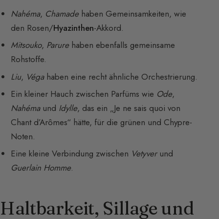
Nahéma
,
Chamade
haben Gemeinsamkeiten, wie
den Rosen/
Hyazinthen
-Akkord.
Mitsouko
,
Parure
haben ebenfalls gemeinsame
Rohstoffe.
Liu
,
Véga
haben eine recht ähnliche Orchestrierung.
Ein kleiner Hauch zwischen Parfüms wie
Ode
,
Nahéma
und
Idylle
, das ein „Je ne sais quoi von
Chant d’Arômes“ hätte, für die grünen und Chypre-
Noten.
Eine kleine Verbindung zwischen
Vetyver
und
Guerlain Homme
.
Haltbarkeit, Sillage und