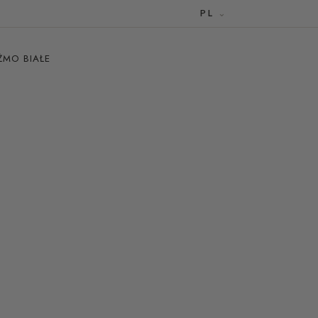
PL
ŻMO BIAŁE
e