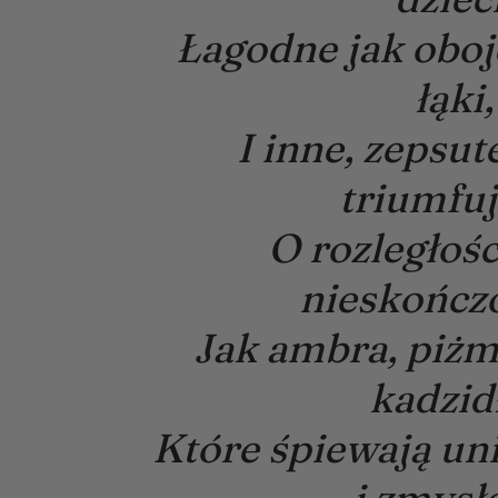
Łagodne jak oboje
łąki,
I inne, zepsute
triumfuj
O rozległośc
nieskończ
Jak ambra, piżm
kadzid
Które śpiewają un