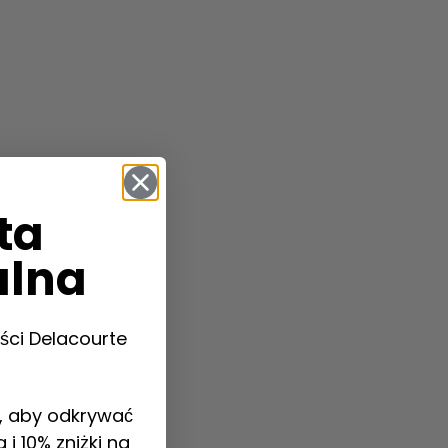
ta
alna
ści Delacourte
u, aby odkrywać
i 10% zniżki na