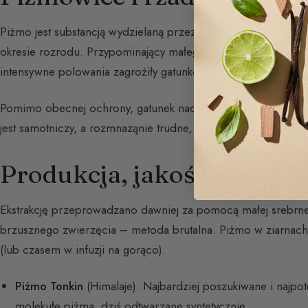
Piżmo jest substancją wydzielaną przez gruczoły brzuszne 
okresie rozrodu. Przypominający małego sarnię, tylko samiec
intensywne polowania zagrożiły gatunkowi.
Pomimo obecnej ochrony, gatunek nadal jest ofiarą kłusownic
jest samotniczy, a rozmnaząnie trudne, co czyni zrównoważo
Produkcja, jakość i fałszo
Ekstrakcję przeprowadzano dawniej za pomocą małej srebrne
brzusznego zwierzęcia – metoda brutalna. Piżmo w ziarnac
(lub czasem w infuzji na gorąco).
Piżmo Tonkin
(Himalaje): Najbardziej poszukiwane i najpo
molekułę piżma, dziś odtwarzane syntetycznie.