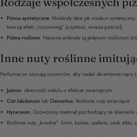
Rodzaje współczesnych pi
Piżma syntetyczne
: Molekuły takie jak muskon syntetyczny
tworzą efekt „cocooning” (czystość, świeża pościel).
Piżma roślinne
: Nasiona ambrety są jedynym roślinnym ź
Inne nuty roślinne imitują
Perfumiarze używają surowców, aby nadać akcentzwierzęcy („
Jaśmin
: obecność indolu o efekcie zwierzęcym.
Cist labdanum
lub
Osmantus
: Roślinne nuty zwierzęce.
Hyraceum
: Dozwolony materiał pochodzący ze skamielin u
Roślinne nuty „brudne”: kmin, kostus, szałwia, cedr atlas, s