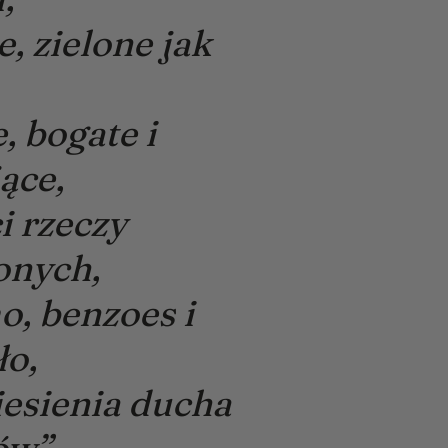
, zielone jak
, bogate i
ące,
i rzeczy
onych,
o, benzoes i
ło,
iesienia ducha