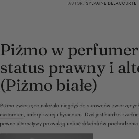
AUTOR:
SYLVAINE DELACOURTE
Piżmo w perfumerst
status prawny i al
(Piżmo białe)
Piżmo zwierzęce należało niegdyś do surowców zwierzęcych
castoreum
, ambry szarej i hyraceum. Dziś jest bardzo rzadki
pewne alternatywy pozwalają unikać składników pochodzenia