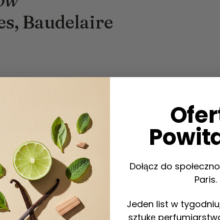
ów”
s, Baudelaire
istoria,
Ofer
owersje
Powit
stało się bardzo używane ze względu na swoje
Dołącz do społeczno
h wnosiło łagodność, zmysłowość i głębię do
Paris.
Jeden list w tygodni
sztukę perfumiarstwa 