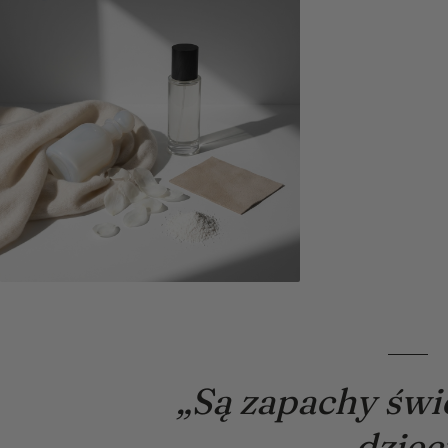
„Są zapachy świe
dzieci