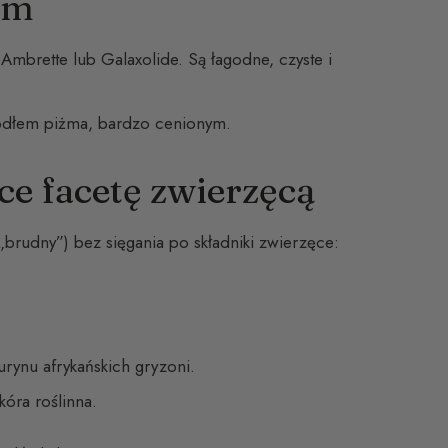
żm
, Ambrette lub Galaxolide. Są łagodne, czyste i
ródłem piżma, bardzo cenionym.
ce facetę zwierzęcą
brudny”) bez sięgania po składniki zwierzęce:
rynu afrykańskich gryzoni.
kóra roślinna.