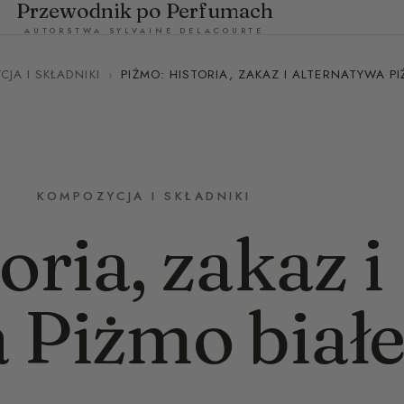
Przewodnik po Perfumach
AUTORSTWA SYLVAINE DELACOURTE
JA I SKŁADNIKI
›
PIŻMO: HISTORIA, ZAKAZ I ALTERNATYWA PI
KOMPOZYCJA I SKŁADNIKI
oria, zakaz i
 Piżmo biał