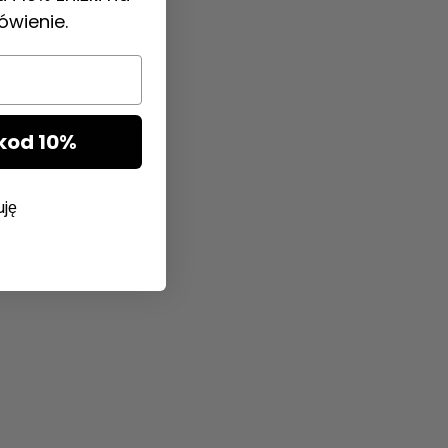
ówienie.
kod 10%
uję