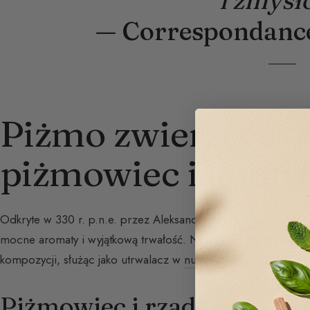
i zmysł
— Correspondance
Piżmo zwierzęce: H
piżmowiec i kontr
Odkryte w 330 r. p.n.e. przez Aleksandra Wielkiego, piżmo 
mocne aromaty i wyjątkową trwałość. Nawet w małych dawkac
kompozycji, służąc jako utrwalacz w
nutach bazy
.
Piżmowiec i rzadkość