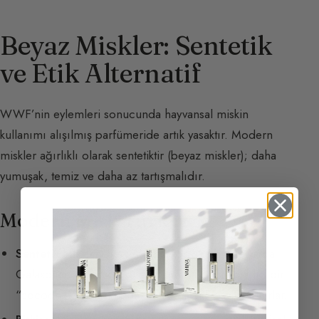
Beyaz Miskler: Sentetik
ve Etik Alternatif
WWF’nin eylemleri sonucunda hayvansal miskin
kullanımı alışılmış parfümeride artık yasaktır. Modern
miskler ağırlıklı olarak sentetiktir (beyaz miskler); daha
yumuşak, temiz ve daha az tartışmalıdır.
Modern Misk Türleri
Sentetik Miskler:
Sentetik muskon, Ambrette ya da
Galaxolide gibi moleküller. Yumuşak ve temizdir; bir
“cocooning” etkisi (temiz, taze çarşaf hissi) yaratırlar.