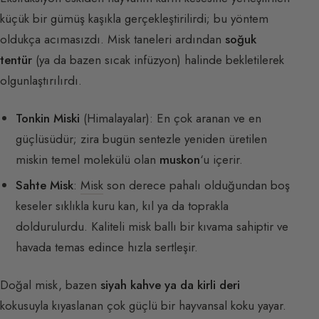
küçük bir gümüş kaşıkla gerçekleştirilirdi; bu yöntem
oldukça acımasızdı. Misk taneleri ardından
soğuk
tentür
(ya da bazen sıcak infüzyon) halinde bekletilerek
olgunlaştırılırdı.
Tonkin Miski
(Himalayalar): En çok aranan ve en
güçlüsüdür; zira bugün sentezle yeniden üretilen
miskin temel molekülü olan
muskon
‘u içerir.
Sahte Misk
:
Misk
son derece pahalı olduğundan boş
keseler sıklıkla kuru kan, kıl ya da toprakla
doldurulurdu. Kaliteli misk ballı bir kıvama sahiptir ve
havada temas edince hızla sertleşir.
Doğal misk, bazen
siyah kahve ya da kirli deri
kokusuyla kıyaslanan çok güçlü bir hayvansal koku yayar.