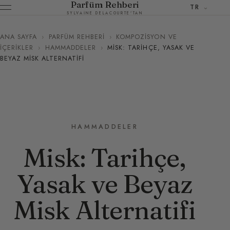
Parfüm Rehberi
TR
SYLVAINE DELACOURTE'TAN
ANA SAYFA
›
PARFÜM REHBERI
›
KOMPOZISYON VE
İÇERIKLER
›
HAMMADDELER
›
MISK: TARIHÇE, YASAK VE
BEYAZ MISK ALTERNATIFI
HAMMADDELER
Misk: Tarihçe,
Yasak ve Beyaz
Misk Alternatifi