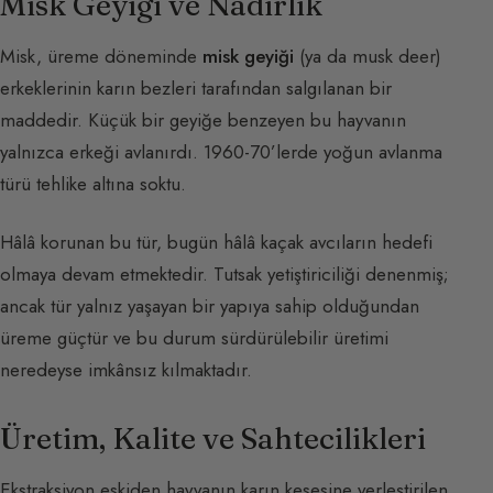
Misk Geyiği ve Nadirlik
Misk, üreme döneminde
misk geyiği
(ya da musk deer)
erkeklerinin karın bezleri tarafından salgılanan bir
maddedir. Küçük bir geyiğe benzeyen bu hayvanın
yalnızca erkeği avlanırdı. 1960-70’lerde yoğun avlanma
türü tehlike altına soktu.
Hâlâ korunan bu tür, bugün hâlâ kaçak avcıların hedefi
olmaya devam etmektedir. Tutsak yetiştiriciliği denenmiş;
ancak tür yalnız yaşayan bir yapıya sahip olduğundan
üreme güçtür ve bu durum sürdürülebilir üretimi
neredeyse imkânsız kılmaktadır.
Üretim, Kalite ve Sahtecilikleri
Ekstraksiyon eskiden hayvanın karın kesesine yerleştirilen