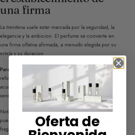
una firma
La treintena suele estar marcada por la seguridad, la
elegancia y la ambicion. El perfume se convierte en
una firma olfativa afirmada, a menudo elegida por su
estela y su duracion.
Para las mujeres
: los
perfumes ambarados
, los florales
refinados (rosa, flor de azahar, violeta, mimosa) o los
acuaticos acompanan a la mujer activa, elegante y
sensual.
Nota: En caso de embarazo, las sensibilidades olfativas
Oferta de
pueden evolucionar temporalmente e incitar a elegir
fragancias mas ligeras.