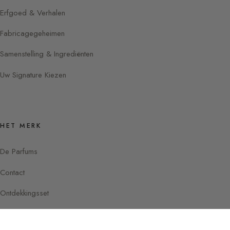
Erfgoed & Verhalen
Fabricagegeheimen
Samenstelling & Ingrediënten
Uw Signature Kiezen
HET MERK
De Parfums
Contact
Ontdekkingsset
Instagram