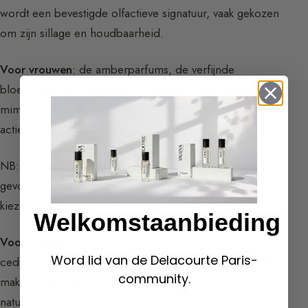
wordt een bevestigde olfactieve signatuur, vaak gekozen
om zijn sillage en houdbaarheid.
Voor vrouwen
: de
amberparfums
, de verfijnde
bloemige geuren (roos, oranjebloesem, viooltje,
mimosa) of de aquatische geuren begeleiden de
actieve, elegante en sensuele vrouw.
NB: Bij zwangerschap kunnen de olfactieve
gevoeligheden tijdelijk veranderen en aanzetten tot het
kiezen van lichtere geuren.
Welkomstaanbieding
Voor mannen
: houtachtige noten (patchouli, vetiver,
Word lid van de Delacourte Paris-
ceder), aromatische noten (rozemarijn, lavendel, salie)
community.
maken het mogelijk mannelijkheid, dynamisme of
natuurlijkheid uit te drukken, afhankelijk van het