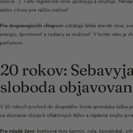
ovocie…). Tieto regresívne vône upokojujú a okúzľujú. Nenáp
alebo citrusy pre väčšiu svežosť.
Pre dospievajúcich chlapcov
odrážajú ľahké drevité vône, sv
energiu, športovosť a rodiacu sa mužnosť. V tomto veku je 
parfumom.
20 rokov: Sebavyja
sloboda objavovan
V 20 rokoch prichod do dospelého života sprevádza túžba po
na skúmanie rôznych olfaktívnych štýlov a nájdenie svojho pr
Pre mladé ženy
: kvetinové tóny (jazmín, ruža, konvalinka), ci