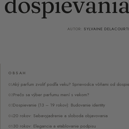
dospievania
AUTOR:
SYLVAINE DELACOURT
OBSAH
Aký parfum zvoliť podľa veku? Sprievodca vôňami od dospi
Prečo sa výber parfumu mení s vekom?
Dospievanie (13 – 19 rokov): Budovanie identity
20 rokov: Sebavyjadrenie a sloboda objavovania
30 rokov: Elegancia a etablovanie podpisu