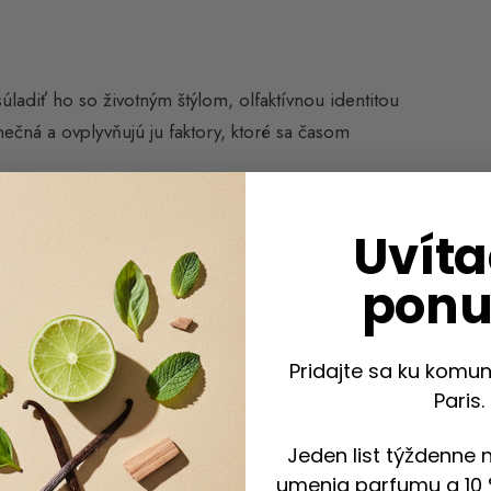
úladiť ho so životným štýlom, olfaktívnou identitou
ečná a ovplyvňujú ju faktory, ktoré sa časom
 faktory
Uvíta
pon
ju strava, lieky, fyzická aktivita alebo hormóny. S
uje, čo môže ovplyvniť výdrž parfumu. Hormonálne
ívne preferencie.
Pridajte sa ku komun
Paris.
faktory
Jeden list týždenne 
umenia parfumu a 10 
bavyjadrenia. Neskôr sa stáva podpisom.