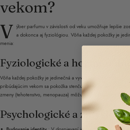
vekom?
V
ýber parfumu v závislosti od veku umožňuje lepšie zos
a dokonca aj fyziológiou. Vôňa každej pokožky je jedin
menia:
Fyziologické a hormonálne
Vôňa každej pokožky je jedinečná a vyvíja sa v čase. Ovplyvňuje 
pribúdajúcim vekom sa pokožka stenčuje a rýchlejšie dehydr
zmeny (tehotenstvo, menopauza) môžu taktiež ovplyvniť olfakt
Psychologické a zmyslové 
Budovanie identity
: V dospievaní je parfum nástrojom se