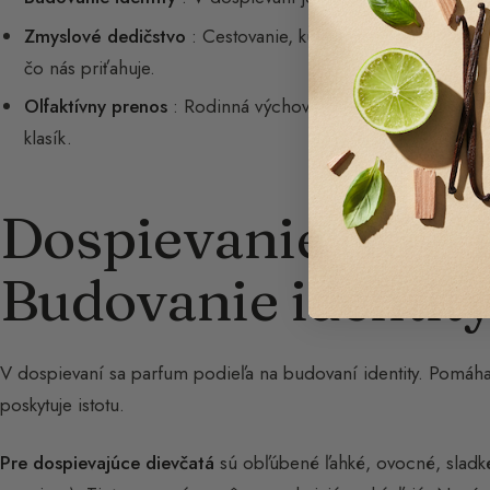
Zmyslové dedičstvo
: Cestovanie, kulinárske či kultúrne o
čo nás priťahuje.
Olfaktívny prenos
: Rodinná výchova citlivejšie zoznamuje
klasík.
Dospievanie (13 – 
Budovanie identit
V dospievaní sa parfum podieľa na budovaní identity. Pomáh
poskytuje istotu.
Pre dospievajúce dievčatá
sú obľúbené ľahké, ovocné, sladké 