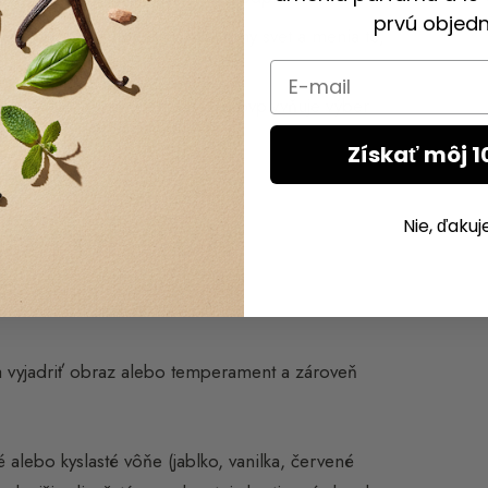
prvú objedn
bjavy obohacujú osobný olfaktívny svet a menia to,
Email
 s parfumom od útleho veku a ovplyvňuje výber
Získať môj 1
19 rokov):
Nie, ďaku
y
a vyjadriť obraz alebo temperament a zároveň
alebo kyslasté vôňe (jablko, vanilka, červené