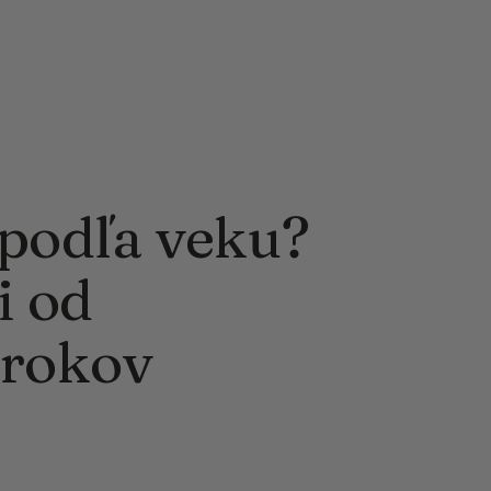
 podľa veku?
i od
 rokov