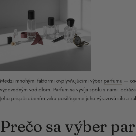
Medzi mnohými faktormi ovplyvňujúcimi výber
parfumu
— osob
výpovedným vodidlom. Parfum sa vyvíja spolu s nami: odráža 
Jeho prispôsobením veku posilňujeme jeho výrazovú silu a z
Prečo sa výber pa