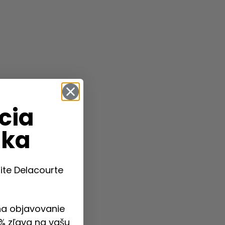
cia
uka
ite Delacourte
na objavovanie
% zľava na vašu