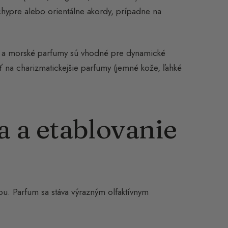
 chypre alebo orientálne akordy, prípadne na
íz) a morské parfumy sú vhodné pre dynamické
ať na charizmatickejšie parfumy (jemné kože, ľahké
a a etablovanie
ou. Parfum sa stáva výrazným olfaktívnym