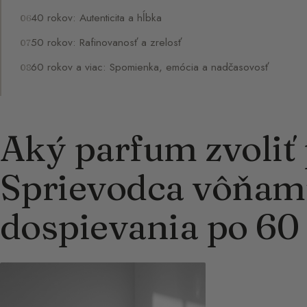
40 rokov: Autenticita a hĺbka
50 rokov: Rafinovanosť a zrelosť
60 rokov a viac: Spomienka, emócia a nadčasovosť
Aký parfum zvoliť
Sprievodca vôňam
dospievania po 60