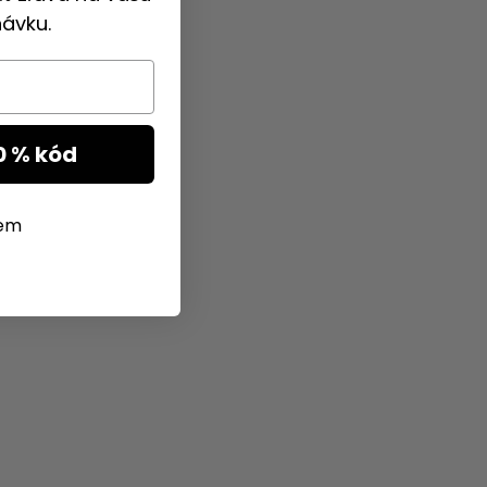
ávku.
0 % kód
jem