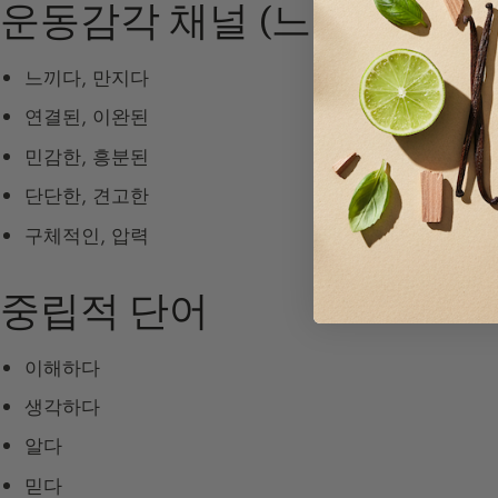
운동감각 채널 (느낌)
느끼다, 만지다
연결된, 이완된
민감한, 흥분된
단단한, 견고한
구체적인, 압력
중립적 단어
이해하다
생각하다
알다
믿다