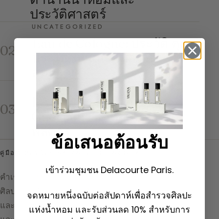
ประวัติศาสตร์
UNCATEGORIZED
Eau de Cologne: ประวัติ คุณ
02
ประโยชน์ และคู่มือฉบับ
สมบูรณ์
UNCATEGORIZED
L’Art et La Matière ของ
03
Guerlain : น้ำหอมอันวิจิตร
พิสดาร
ข้อเสนอต้อนรับ
คู่มือน้ำหอมโดย SYLVAINE DELACOURTE
เข้าร่วมชุมชน Delacourte Paris.
คำเชิญชวนสู่การสำรวจและทำความเข้าใจ
ศิลปะแห่งน้ำหอม ค้นพบวัตถุดิบ แอคคอร์ด
จดหมายหนึ่งฉบับต่อสัปดาห์เพื่อสำรวจศิลปะ
และเบื้องหลังการรังสรรค์ ทั้งสาระความรู้
แห่งน้ำหอม และรับส่วนลด 10% สำหรับการ