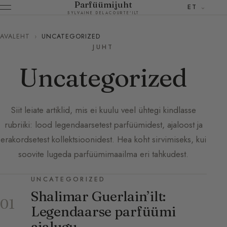
Parfüümijuht
ET
SYLVAINE DELACOURTE'ILT
AVALEHT
›
UNCATEGORIZED
JUHT
Uncategorized
Siit leiate artiklid, mis ei kuulu veel ühtegi kindlasse
rubriiki: lood legendaarsetest parfüümidest, ajaloost ja
erakordsetest kollektsioonidest. Hea koht sirvimiseks, kui
soovite lugeda parfüümimaailma eri tahkudest.
UNCATEGORIZED
Shalimar Guerlain’ilt:
01
Legendaarse parfüümi
ajalugu