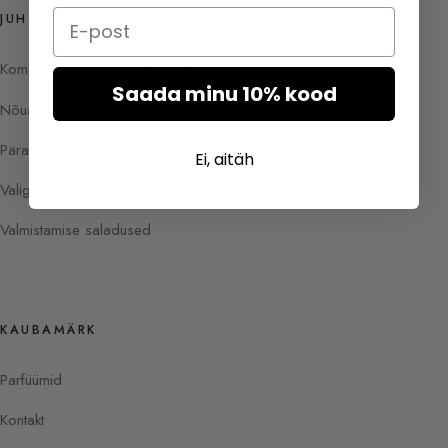
Email
JUHT
Kompositsioon ja koostisosad
Saada minu 10% kood
Nõuanded ja rituaalid
Pärand ja lood
Ei, aitäh
Valige oma signatuur
Valmistamise saladused
KAUBAMÄRK
Parfüümid
Kontakt