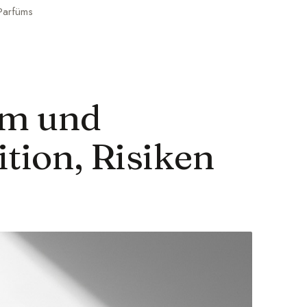
Parfüms
üm und
ition, Risiken