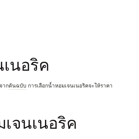
นเนอริค
งจาก
ต้นฉบับ
การเลือกน้ำหอมเจนเนอริคจะให้ราคา
มเจนเนอริค