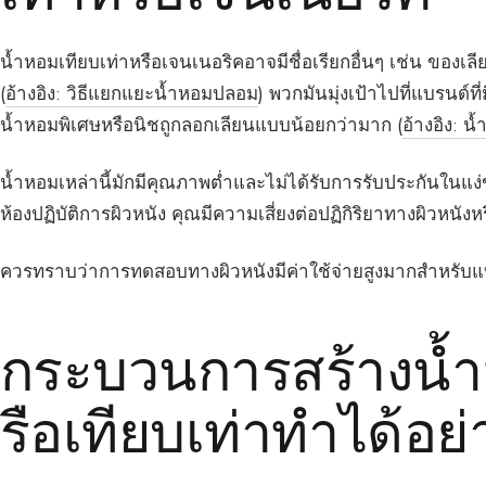
น้ำหอมเทียบเท่าหรือเจนเนอริคอาจมีชื่อเรียกอื่นๆ เช่น ข
(
อ้างอิง: วิธีแยกแยะน้ำหอมปลอม
) พวกมันมุ่งเป้าไปที่แบรนด์ที่ม
น้ำหอมพิเศษหรือนิชถูกลอกเลียนแบบน้อยกว่ามาก (
อ้างอิง: น
น้ำหอมเหล่านี้มักมีคุณภาพต่ำและไม่ได้รับการรับประกันใน
ห้องปฏิบัติการผิวหนัง คุณมีความเสี่ยงต่อปฏิกิริยาทางผิวหนั
ควรทราบว่าการทดสอบทางผิวหนังมีค่าใช้จ่ายสูงมากสำหรับแบ
กระบวนการสร้างน้
รือเทียบเท่าทำได้อย