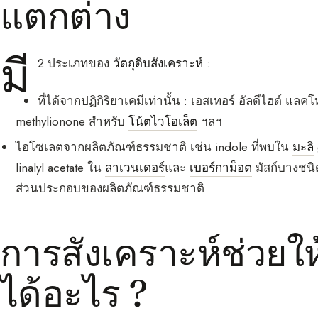
แตกต่าง
มี
2 ประเภทของ
วัตถุดิบสังเคราะห์
:
ที่ได้จากปฏิกิริยาเคมีเท่านั้น : เอสเทอร์ อัลดีไฮด์ 
methylionone สำหรับ
โน้ตไวโอเล็ต
ฯลฯ
ไอโซเลตจากผลิตภัณฑ์ธรรมชาติ เช่น indole ที่พบใน
มะลิ
linalyl acetate ใน
ลาเวนเดอร์
และ
เบอร์กาม็อต
มัสก์บางชนิ
ส่วนประกอบของผลิตภัณฑ์ธรรมชาติ
การสังเคราะห์ช่วยใ
ได้อะไร ?