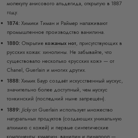
молекулу анисового альдегида, открытую в 1887
году.
1874:
Химики Тиман и Раймер налаживают
промышленное производство ванилина.
1880:
Открытие
кожаных нот
, присутствующих в
русских кожах: хинолины. Не забывайте, что
существовало несколько «русских кож» — от
Chanel, Guerlain и многих других.
1888:
Химик Баур создаёт искусственный мускус,
значительно более доступный, чем мускус
тонкинский (последний ныне запрещён).
1889:
Jicky
от Guerlain использует множество
натуральных продуктов (создающих уникальную
алхимию с кожей) и первые синтетические
компоненты: кумарин, ванилин и линалоол —