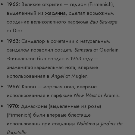
1962:
Великие открытия — гедион (Firmenich),
выделенный из
жасмина
, сделал возможным
создание великолепного парфюма
Eau Sauvage
от Dior.
1963:
Сандалор в сочетании с натуральным
сандалом позволил создать
Samsara
от Guerlain.
Этилмальтол был создан в 1963 году —
знаменитая карамельная нота, впервые
использованная в
Angel
от Mugler.
1966:
Калон — морская нота, впервые
использованная в парфюме
New West
от Aramis.
1970:
Дамасконы (выделенные из розы)
(Firmenich) были впервые блестяще
использованы при создании
Nahéma
и
Jardins de
Bagatelle
.