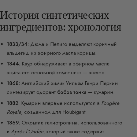
История синтетических
ингредиентов: хронология
1833/34:
Дюма и Пелиго выделяют коричный
альдегид из эфирного масла корицы.
1844:
Каур обнаруживает в эфирном масле
аниса его основной компонент — анетол.
1868:
Английский химик Уильям Генри Перкин
синтезирует одорант
бобов тонка
— кумарин.
1882:
Кумарин впервые используется в
Fougère
Royale
, созданном для Houbigant.
1869:
Открытие гелиотропина, использованного
в
Après l’Ondée
, который также содержит