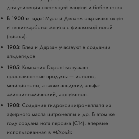
для усиления настоящей ванили и бобов тонка.
В 1900-е годы:
Муро и Деланж открывают октин
и гептинкарбонат метила с фиалковой нотой
(листья).
1903:
Блез и Дарзан участвуют в создании
альдегидов.
1905:
Компания Dupont выпускает
прославленные продукты — иононы,
метилиононы, а также альдегид альфа-
амилциннамический, ацетивенол.
1908:
Создание гидроксицитронеллаля из
эфирного масла цитронеллы и др. В этом же
году создана нота персика (C14), впервые
использованная в
Mitsouko
.