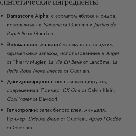
синтетические ингредиенты
Damascone Alpha:
с ароматом яблока и сидра,
использован в
Nahema
от Guerlain и
Jardins de
Bagatelle
от Guerlain.
Этилмальтол, мальтол:
молекулы со сладким
карамельным запахом, использованные в
Angel
от Thierry Mugler,
La Vie Est Belle
от Lancôme,
La
Petite Robe Noire Intense
от Guerlain.
Дигидромирценол:
нота свежих цитрусов,
современная. Пример:
CK One
от Calvin Klein,
Cool Water
от Davidoff.
Гелиотропин:
запах белого клея, миндаля.
Пример:
L’Heure Bleue
от Guerlain,
Après l’Ondée
от Guerlain.