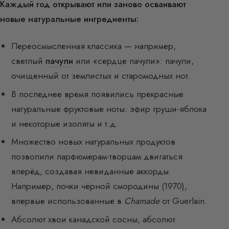
Каждый год открывают или заново осваивают
новые натуральные ингредиенты:
Переосмысленная классика — например,
светлый
пачули
или «сердце пачули»: пачули,
очищенный от землистых и старомодных нот.
В последнее время появились прекрасные
натуральные фруктовые ноты: эфир груши-яблока
и некоторые изоляты и т.д.
Множество новых натуральных продуктов
позволили парфюмерам-творцам двигаться
вперёд, создавая невиданные аккорды.
Например, почки чёрной смородины (1970),
впервые использованные в
Chamade
от Guerlain.
Абсолют хвои канадской сосны, абсолют