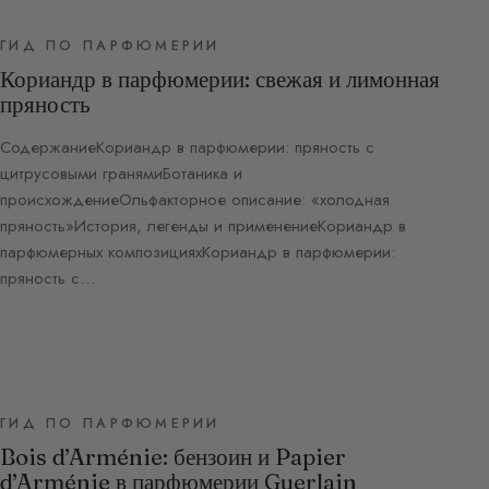
ГИД ПО ПАРФЮМЕРИИ
Кориандр в парфюмерии: свежая и лимонная
пряность
СодержаниеКориандр в парфюмерии: пряность с
цитрусовыми гранямиБотаника и
происхождениеОльфакторное описание: «холодная
пряность»История, легенды и применениеКориандр в
парфюмерных композицияхКориандр в парфюмерии:
пряность с…
ГИД ПО ПАРФЮМЕРИИ
Bois d’Arménie: бензоин и Papier
d’Arménie в парфюмерии Guerlain