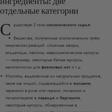
ингредиенты: две
отдельные категории
С
уществует 2 типа
синтетического сырья
:
Вещества, полученные исключительно путём
химических реакций: сложные эфиры,
альдегиды, лактоны, макроциклические мускусы
— например, некоторые белые мускусы,
метилиононы для
фиалковых нот
и т.д.
Изоляты, выделенные из натуральных продуктов,
такие как индол, содержащийся в
жасмине
,
гераниол в розе или герани, линалоол и
линалилацетат в
лаванде
и
бергамоте
,
некоторые мускусы, обнаруженные в