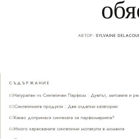
обя
АВТОР:
SYLVAINE DELACOU
СЪДЪРЖАНИЕ
Натурален vs Синтетичен Парфюм : Дуелът, митовете и ре
Синтетичните продукти : Две отделни категории
Какво допринася синтезата за парфюмерията?
Много харесваните синтетични молекули в момента