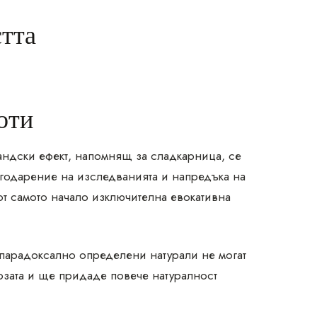
стта
оти
андски ефект, напомнящ за сладкарница, се
агодарение на изследванията и напредъка на
от самото начало изключителна евокативна
 парадоксално определени натурали не могат
озата и ще придаде повече натуралност