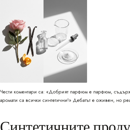
Чести коментари са: «Добрият парфюм е парфюм, съдърж
аромати са всички синтетични!» Дебатът е оживен, но реа
Синтетичните проду