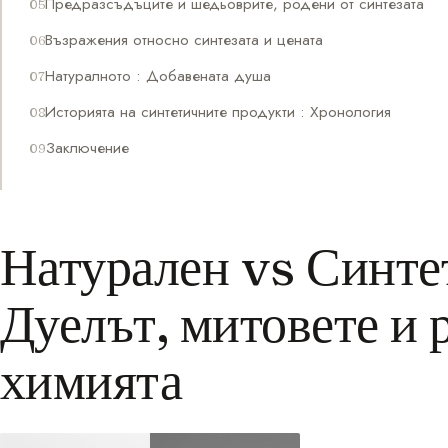
Предразсъдъците и шедьоврите, родени от синтезата
Възражения относно синтезата и цената
Натуралното : Добавената душа
Историята на синтетичните продукти : Хронология
Заключение
Натурален vs Синте
Дуелът, митовете и 
химията