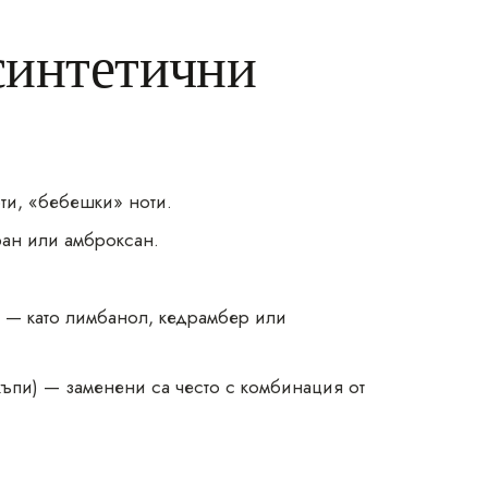
синтетични
ти, «бебешки» ноти.
ан или амброксан.
 — като лимбанол, кедрамбер или
къпи) — заменени са често с комбинация от