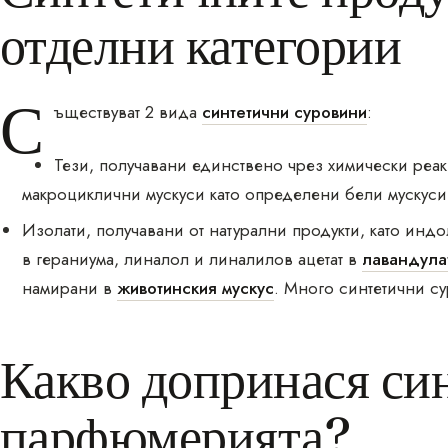
отделни категории
С
ъществуват 2 вида
синтетични суровини
:
Тези, получавани единствено чрез химически реак
макроциклични мускуси като определени бели мускус
Изолати, получавани от натурални продукти, като инд
в гераниума, линалол и линалилов ацетат в
лавандула
намирани в
животинския мускус
. Много синтетични су
Какво допринася син
парфюмерията?