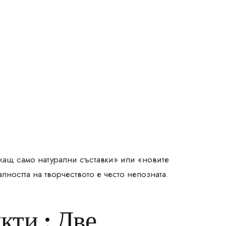
ащ само натурални съставки» или «новите
лността на творчеството е често непозната.
кти : Две