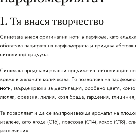
1. Тя внася творчество
Синтезата внася оригинални ноти в парфюма, като алдех
обогатява палитрата на парфюмериста и придава абстрак
синтетични продукта.
Синтезата представя реални предимства: синтетичните пр
време в желаните количества. Тя позволява на парфюме
ноти
, твърде крехки за дестилация, особено цветя, които
люляк, фреезия, лилия, козя брада, гардения, глициния,
Те позволяват и да се възпроизвежда ароматът на плодо
извлече, като ягода (C16), праскова (C14), кокос (C18), сл
изключения.