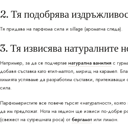
2. Тя подобрява издръжливо
Тя придава на парфюма сила и sillage (ароматна следа).
3. Тя извисява натуралните н
Например, за да се подчертае
натурална ванилия
с гурм
добавя съставка като етил-малтол, мирищ на карамел. Бл
химията успяваме да разработим съставки, притежаващи 
сила.
Парфюмеристите все повече търсят «натуралност», която
да им предложат. Нота на хедион ще извиси по-добре р
(свежест на сутрешната роса) от
бергамот
или лимон.