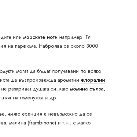
идите или
морските ноти
например. Тя
ция на парфюма. Наброява се около 3000
одукти могат да бъдат получавани по всяко
риста да възпроизвежда ароматни
флорални
 не разкриват душата си, като
момина сълза
,
 цвят на теменужка и др.
ве, чиято есенция е невъзможно да се
ива, малина (frambinone) и т.н., с малко