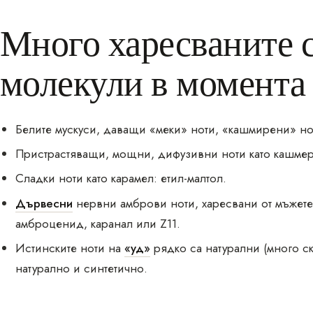
Много харесваните 
молекули в момента
Белите мускуси, даващи «меки» ноти, «кашмирени» но
Пристрастяващи, мощни, дифузивни ноти като кашмер
Сладки ноти като карамел: етил-малтол.
Дървесни
нервни амброви ноти, харесвани от мъжете
амброценид, каранал или Z11.
Истинските ноти на
«уд»
рядко са натурални (много с
натурално и синтетично.