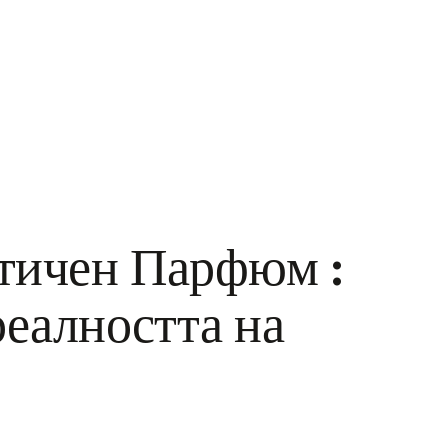
тичен Парфюм :
реалността на