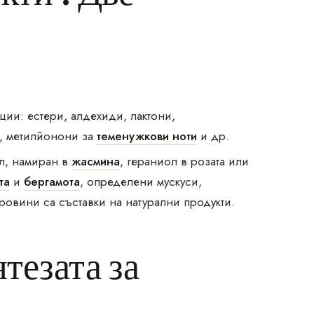
ции: естери, алдехиди, лактони,
и, метилйонони за
теменужкови ноти
и др.
ол, намиран в
жасмина
, гераниол в розата или
та
и
бергамота
, определени мускуси,
ровини са съставки на натурални продукти.
тезата за