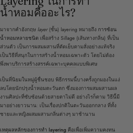
Layering ในการทำ
น้ำหอมคืออะไร?
มาจากคำอังกฤษ
layer
(ชั้น) layering หมายถึง
การซ้อน
น้ำหอมหลายชนิด
เพื่อสร้าง Sillage (เส้นทางกลิ่น) ที่เป็น
ส่วนตัว เป็นการผสมผสานที่ตัดเย็บตามสั่งอย่างแท้จริง
เป็นวิธีที่สนุกในการสร้างน้ำหอมเฉพาะตัว โดยไม่ต้อง
พึ่งพา
บริการสร้างสรรค์เฉพาะบุคคล
แบบพิเศษ
เป็นที่นิยมในหมู่ผู้ชื่นชอบ พิธีกรรมนี้บางครั้งถูกมองในแง่
ลบโดยนักปรุงน้ำหอมตะวันตก ซึ่งมองการผสมผสานผล
งานศิลปะที่ซับซ้อนด้วยสายตาไม่ดี อย่างไรก็ตาม วิธีนี้มี
มาอย่างยาวนาน: เป็นเรื่องปกติในตะวันออกกลาง ที่ทั้ง
ชายและหญิงผสมผสานกลิ่นต่างๆ มาช้านาน
เหตุผลหลักของการทำ layering
คือเพื่อเพิ่มความคงทน