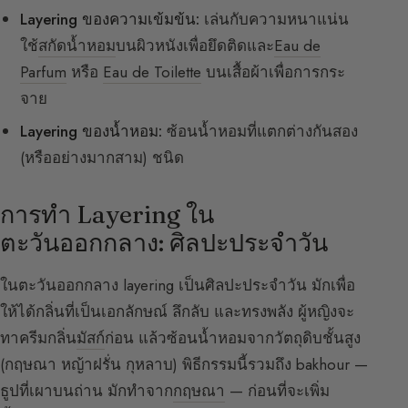
Layering ของความเข้มข้น:
เล่นกับความหนาแน่น
ใช้
สกัดน้ำหอม
บนผิวหนังเพื่อยึดติดและ
Eau de
Parfum
หรือ
Eau de Toilette
บนเสื้อผ้าเพื่อการกระ
จาย
Layering ของน้ำหอม:
ซ้อนน้ำหอมที่แตกต่างกันสอง
(หรืออย่างมากสาม) ชนิด
การทำ Layering ใน
ตะวันออกกลาง: ศิลปะประจำวัน
ในตะวันออกกลาง layering เป็นศิลปะประจำวัน มักเพื่อ
ให้ได้กลิ่นที่เป็นเอกลักษณ์ ลึกลับ และทรงพลัง ผู้หญิงจะ
ทาครีมกลิ่น
มัสก์
ก่อน แล้วซ้อนน้ำหอมจากวัตถุดิบชั้นสูง
(กฤษณา หญ้าฝรั่น กุหลาบ) พิธีกรรมนี้รวมถึง bakhour —
ธูปที่เผาบนถ่าน มักทำจาก
กฤษณา
— ก่อนที่จะเพิ่ม