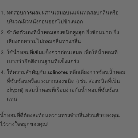
ทดสอบการผสมผสานเสมอ
บนแผ่นทดสอบกลิ่นหรือ
บริเวณผิวหนังก่อนออกไปข้างนอก
จำกัดตัวเองที่น้ำหอมสองชนิดสูงสุด
ยิ่งซ้อนมาก ยิ่ง
เสี่ยงต่อความไม่กลมกลืนทางกลิ่น
ใช้น้ำหอมที่เข้มแข็งกว่าก่อนเสมอ
เพื่อให้น้ำหอมที่
เบากว่ายึดติดบนฐานที่แข็งแกร่ง
ให้ความสำคัญกับ solinotes
หลีกเลี่ยงการซ้อนน้ำหอม
ที่ซับซ้อนหรือแรงมากสองชนิด (เช่น สองชนิดที่เป็น
chypré) ผสมน้ำหอมที่เรียบง่ายกับน้ำหอมที่ซับซ้อน
แทน
น้ำหอมที่ดี
ต้องสะท้อนความทรงจำกลิ่นส่วนตัวของคุณ
ไว้วางใจจมูกของคุณ!