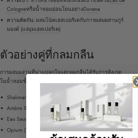
ความเบา:
ทำให้น้ำหอมที่หนักแน่นเบาขึ้นด้วย
Eau de
Cologne
หรือน้ำหอมอ่อนโยนอย่าง
Dovana
ความตัดกัน:
ผสมโน้ตเฮสเปอริเดกับการผสมผสานกูร์
มองด์ (
แง่มุมเฮสเปอริเด
)
ตัวอย่างคู่ที่กลมกลืน
การผสมผสานที่น่าแปลกใจแต่กลมกลืนได้รับการสังเกต
ในน้ำหอมชั้นสูงแล้ว:
Shalimar + Musc Ravageur (Frédéric Malle)
Ambre Sultan + Un Bois Vanille (Serge Lutens)
Eau Sauvage + Diorella (Dior)
Opium (YSL) + Un Jardin sur le Nil (Hermès)