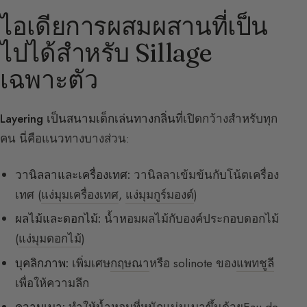
ไอเดียการผสมผสานที่เป็น
ไปได้สำหรับ Sillage
เฉพาะตัว
Layering เป็นสนามเด็กเล่นทางกลิ่น
ที่เปิดกว้างสำหรับทุก
คน นี่คือแนวทางบางส่วน:
วานิลลาและเครื่องเทศ:
วานิลลาเข้มข้นกับโน้ตเครื่อง
เทศ (
แง่มุมเครื่องเทศ
,
แง่มุมกูร์มองด์
)
ผลไม้และดอกไม้:
น้ำหอมผลไม้กับองค์ประกอบดอกไม้
(
แง่มุมดอกไม้
)
บุคลิกภาพ:
เพิ่มเศษ
กฤษณา
หรือ solinote ของ
แพทชูลี
เพื่อให้ความลึก