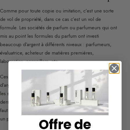
Comme pour toute copie ou imitation, c’est une sorte
de vol de propriété, dans ce cas c’est un vol de
formule. Les sociétés de parfum ou parfumeurs qui ont
mis au point les formules du parfum ont investi
beaucoup d’argent à différents niveaux : parfumeurs,
évaluatrice, acheteur de matières premières,
laborantins, conseillers, etc.
Ces mêmes sociétés ont dépensé également beaucoup
d’argent dans les locations ou achats des locaux, dans
les salaires et également dans les tests
dermatologiques. Ils se sont aussi investis en temps, il
faut savoir qu’il faut un an à deux ans pour développer
un parfum.
Offre de