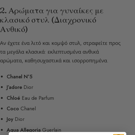
2. Αρώματα για γυναίκες με
κλασικό στυλ (Διαχρονικό
Ανθικό)
Αν έχετε ένα λιτό και κομψό στυλ, στραφείτε προς
τα μεγάλα κλασικά: εκλεπτυσμένα ανθικά
αρώματα, καθησυχαστικά και ισορροπημένα.
Chanel N°5
J’adore
Dior
Chloé
Eau de Parfum
Coco
Chanel
Joy
Dior
Aqua Allegoria
Guerlain