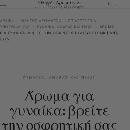
Οδηγός Αρωμάτων
EL
ΑΠΌ ΤΗ SYLVAINE DELACOURTE
ΑΡΧΙΚΉ
›
ΟΔΗΓΌΣ ΑΡΩΜΆΤΩΝ
›
ΕΠΙΛΈΞΤΕ ΤΗΝ
ΥΠΟΓΡΑΦΉ ΣΑΣ
›
ΓΥΝΑΊΚΑ, ΆΝΔΡΑΣ ΚΑΙ ΠΑΙΔΊ
›
ΆΡΩΜΑ
ΓΙΑ ΓΥΝΑΊΚΑ: ΒΡΕΊΤΕ ΤΗΝ ΟΣΦΡΗΤΙΚΉ ΣΑΣ ΥΠΟΓΡΑΦΉ ΑΝΆ
ΣΤΥΛ
ΓΥΝΑΊΚΑ, ΆΝΔΡΑΣ ΚΑΙ ΠΑΙΔΊ
Άρωμα για
γυναίκα: βρείτε
την οσφρητική σας