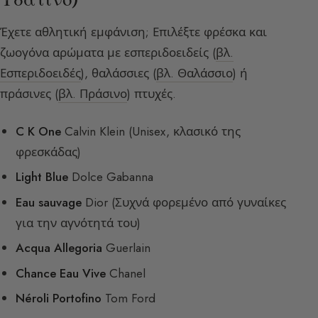
Έχετε αθλητική εμφάνιση; Επιλέξτε φρέσκα και
ζωογόνα αρώματα με εσπεριδοειδείς (
βλ.
Εσπεριδοειδές
), θαλάσσιες (
βλ. Θαλάσσιο
) ή
πράσινες (
βλ. Πράσινο
) πτυχές.
C K One
Calvin Klein (Unisex, κλασικό της
φρεσκάδας)
Light Blue
Dolce Gabanna
Eau sauvage
Dior (Συχνά φορεμένο από γυναίκες
για την αγνότητά του)
Acqua Allegoria
Guerlain
Chance Eau Vive
Chanel
Néroli Portofino
Tom Ford