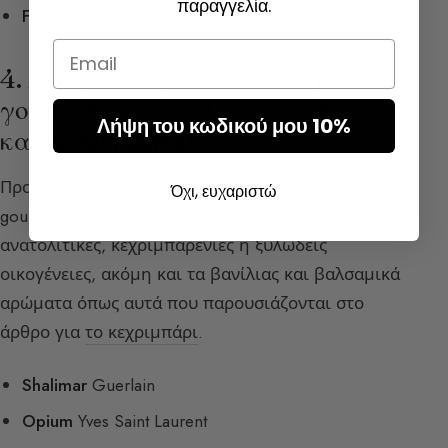
παραγγελία.
Fleur Musc
Narcisso Rodriguez
Email
4. Αρώματα για γυναίκες με
γοητευτικό στυλ (Ανατολίτικο
Λήψη του κωδικού μου 10%
και Gourmand)
Προτιμάτε ζεστές, αισθησιακές ή ελαφρώς
Όχι, ευχαριστώ
gourmand μυρωδιές; Στραφείτε προς τις
ανατολίτικες, κεχριμπαρένιες ή ξυλώδεις
οικογένειες, ακόμη και τα βανίλιας και βαλσαμικά
αρώματα όπως αυτά που παρουσιάζονται στο
άρθρο για
το κεχριμπάρι
.
Shalimar
Guerlain
Opium
Yves Saint Laurent