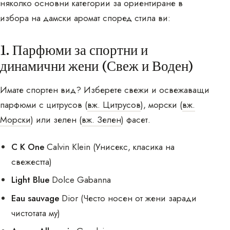
няколко основни категории за ориентиране в
избора на дамски аромат според стила ви:
1. Парфюми за спортни и
динамични жени (Свеж и Воден)
Имате спортен вид? Изберете свежи и освежаващи
парфюми с цитрусов (
вж. Цитрусов
), морски (
вж.
Морски
) или зелен (
вж. Зелен
) фасет.
C K One
Calvin Klein (Унисекс, класика на
свежестта)
Light Blue
Dolce Gabanna
Eau sauvage
Dior (Често носен от жени заради
чистотата му)