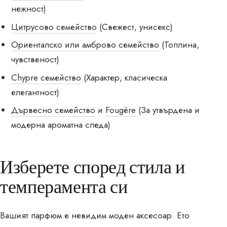
нежност)
Цитрусово семейство
(Свежест, унисекс)
Ориенталско или амброво семейство
(Топлина,
чувственост)
Chypre семейство
(Характер, класическа
елегантност)
Дървесно семейство
и
Fougère
(За утвърдена и
модерна ароматна следа)
Изберете според стила и
темперамента си
Вашият парфюм е невидим моден аксесоар. Ето