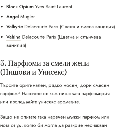
Black Opium
Yves Saint Laurent
Angel
Mugler
Valkyrie
Delacourte Paris (Свежа и смела ванилия)
Vahina
Delacourte Paris (Цветна и слънчева
ванилия)
5. Парфюми за смели жени
(Нишови и Унисекс)
Търсите оригинален, рядко носен, дори смесен
парфюм? Насочете се към
нишовата парфюмерия
или изследвайте унисекс ароматите.
Защо не опитате така наречен мъжки парфюм или
нота от
уд
, която би могла да разкрие неочакван