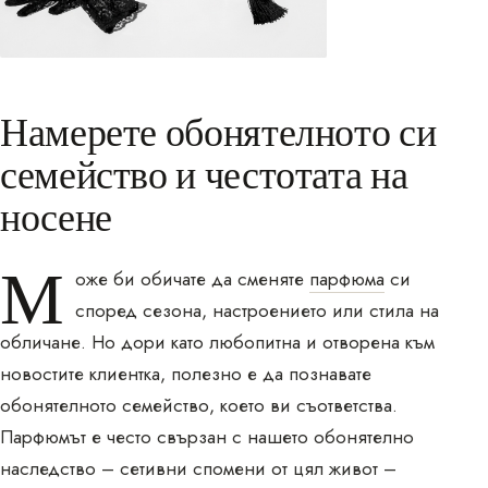
Намерете обонятелното си
семейство и честотата на
носене
М
оже би обичате да сменяте
парфюма
си
според сезона, настроението или стила на
обличане. Но дори като любопитна и отворена към
новостите клиентка, полезно е да познавате
обонятелното семейство, което ви съответства.
Парфюмът е често свързан с нашето обонятелно
наследство – сетивни спомени от цял живот –