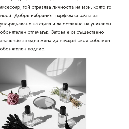
аксесоар, той отразява личността на тази, която го
носи. Добре избраният парфюм спомага за
утвърждаване на стила и за оставяне на уникален
обонятелен отпечатък. Затова е от съществено
значение за една жена да намери своя собствен
обонятелен подпис.