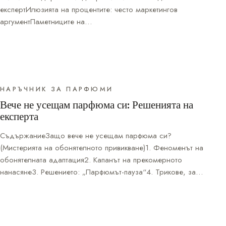
експертИлюзията на процентите: често маркетингов
аргументПаметниците на…
НАРЪЧНИК ЗА ПАРФЮМИ
Вече не усещам парфюма си: Решенията на
експерта
СъдържаниеЗащо вече не усещам парфюма си?
(Мистерията на обонятелното привикване)1. Феноменът на
обонятелната адаптация2. Капанът на прекомерното
нанасяне3. Решението: „Парфюмът-пауза“4. Трикове, за…