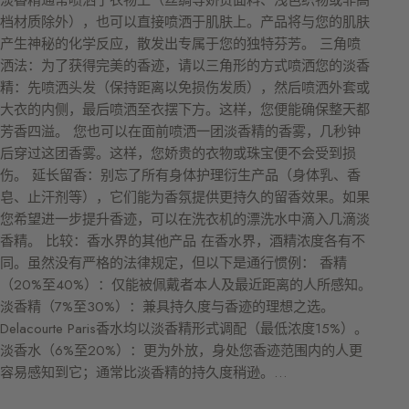
档材质除外），也可以直接喷洒于肌肤上。产品将与您的肌肤
产生神秘的化学反应，散发出专属于您的独特芬芳。 三角喷
洒法：为了获得完美的香迹，请以三角形的方式喷洒您的淡香
精：先喷洒头发（保持距离以免损伤发质），然后喷洒外套或
大衣的内侧，最后喷洒至衣摆下方。这样，您便能确保整天都
芳香四溢。 您也可以在面前喷洒一团淡香精的香雾，几秒钟
后穿过这团香雾。这样，您娇贵的衣物或珠宝便不会受到损
伤。 延长留香：别忘了所有身体护理衍生产品（身体乳、香
皂、止汗剂等），它们能为香氛提供更持久的留香效果。如果
您希望进一步提升香迹，可以在洗衣机的漂洗水中滴入几滴淡
香精。 比较：香水界的其他产品 在香水界，酒精浓度各有不
同。虽然没有严格的法律规定，但以下是通行惯例： 香精
（20%至40%）：仅能被佩戴者本人及最近距离的人所感知。
淡香精（7%至30%）：兼具持久度与香迹的理想之选。
Delacourte Paris香水均以淡香精形式调配（最低浓度15%）。
淡香水（6%至20%）：更为外放，身处您香迹范围内的人更
容易感知到它；通常比淡香精的持久度稍逊。…