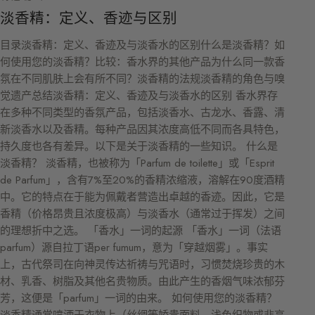
淡香精：定义、香迹与区别
目录淡香精：定义、香迹及与淡香水的区别什么是淡香精？如
何使用您的淡香精？比较：香水界的其他产品为什么同一款香
氛在不同肌肤上会有所不同？淡香精的法规淡香精的角色与嗅
觉遗产总结淡香精：定义、香迹及与淡香水的区别 香水界存
在多种不同类型的香氛产品，包括淡香水、古龙水、香露、清
新淡香水以及香精。每种产品因其浓度高低不同而各具特色，
持久度也各有差异。以下是关于淡香精的一些知识。 什么是
淡香精？ 淡香精，也被称为「Parfum de toilette」或「Esprit
de Parfum」，含有7%至20%的香精浓缩液，溶解在90度酒精
中。它的特点在于能为佩戴者营造出卓越的香迹。因此，它是
香精（价格昂贵且浓度极高）与淡香水（通常过于挥发）之间
的理想折中之选。 「香水」一词的起源 「香水」一词（法语
parfum）源自拉丁语per fumum，意为「穿越烟雾」。事实
上，古代祭司在向神灵传达祈祷与咒语时，习惯焚烧珍贵的木
材、乳香、树脂及其他名贵物质。由此产生的香烟气味浓郁芬
芳，这便是「parfum」一词的由来。 如何使用您的淡香精？
淡香精通常喷洒于衣物上（丝绸等娇贵面料、浅色织物或非高