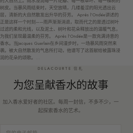
的大自然上。雨水浸润每一片花瓣、每一根草叶、每一棵树的
树皮。当暴风雨结束时，天空放晴，几缕羞涩的阳光透出云
层，清新的大自然散发出升华的芬芳。 Après l’Ondée讲述的
正是这样一个时刻——雨声渐渐消退，取而代之的是透过树叶
过滤的柔和光线，以及泥土、树叶和花朵释放出的温暖气息，
为我们呈现最温柔的芬芳。 Après l’Ondée是一款充满诗意的
香水。当Jacques Guerlain在乡间漫步时，一场暴风雨突然来
袭。被大自然散发的气息所打动，他谱写了这首献给被露珠浸
润的花朵的颂歌。…
DELACOURTE 信札
为您呈献香水的故事
加入香水爱好者的社区。每周一封信，不多不少，一
起探索香水的艺术。