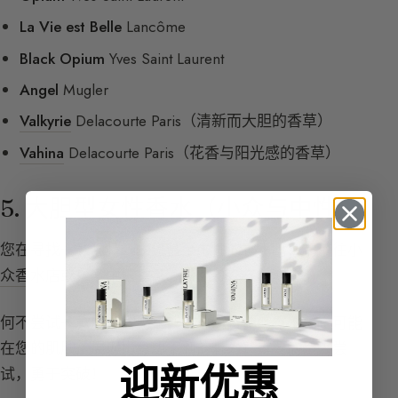
La Vie est Belle
Lancôme
Black Opium
Yves Saint Laurent
Angel
Mugler
Valkyrie
Delacourte Paris（清新而大胆的香草）
Vahina
Delacourte Paris（花香与阳光感的香草）
5. 大胆型女性香水（小众与中性）
您在寻找一款独特、少见甚至中性的香水吗？请前往
小
众香水店
或探索中性香氛。
何不尝试一款所谓的男香或一种
沉香
调的香水，它可能
在您的肌肤上展现出意想不到的魅力？重要的是去尝
迎新优惠
试，勇于突破！