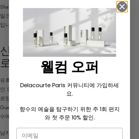
Shalimar 스틸보이드 등 보완 제품과 물론 바디 크림,
밀크, 탈크, 바스 솔트를 제안한 최초의 하우스 중 하나
입니다.
신화: 프랑스에서 미국으
로
웰컴 오퍼
유혹의 향수, 욕망의 향수, 다가가고 싶게 만드는 향수
Delacourte Paris 커뮤니티에 가입하세
인 Shalimar은 먼저 미국에서 큰 성공을 거둡니다. 노
요.
르망디 호 여객선에서 미국 여성 승객들은 Raymond
Guerlain의 아내인 Madame Guerlain이 사용하는 이 향
향수의 예술을 탐구하기 위한 주 1회 편지
수에 열광했습니다.
와 첫 주문 10% 할인.
Email
남자들은 그녀의 아름다움과 시선을 사로잡는 향수만