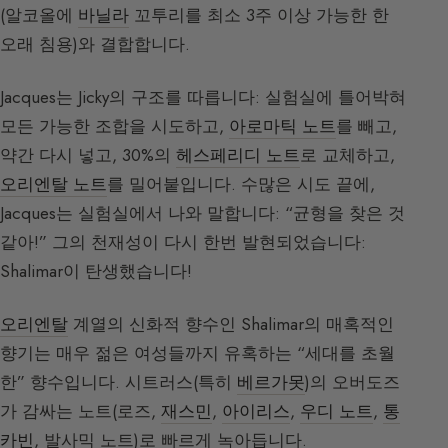
(알코올에
바닐라
꼬투리를 최소 3주 이상 가능한 한
오래 침용)와 결합합니다.
Jacques는 Jicky의 구조를 따릅니다: 실험실에 틀어박혀
모든 가능한 조합을 시도하고,
아로마틱 노트
를 빼고,
약간 다시 넣고, 30%의
헤스페리디 노트
로 교체하고,
오리엔탈 노트
를 밀어붙입니다. 수많은 시도 끝에,
Jacques는 실험실에서 나와 말합니다: “균형을 찾은 것
같아!” 그의 천재성이 다시 한번 발현되었습니다:
Shalimar이 탄생했습니다!
오리엔탈
계열의 신화적 향수인 Shalimar의 매혹적인
향기는 매우 젊은 여성들까지 유혹하는 “세대를 초월
한” 향수입니다. 시트러스(특히
베르가못
)의 오버도즈
가 감싸는 노트(로즈,
재스민
,
아이리스
,
우디 노트
,
통
카빈
, 발사믹 노트)로 빠르게 녹아듭니다.