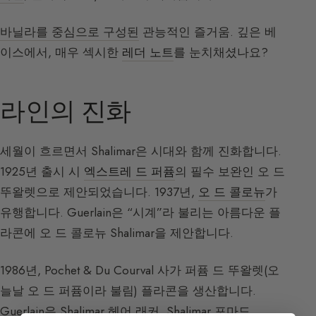
바닐라를 중심으로 구성된
관능적인 즐거움. 깊은 베
이스에서, 매우 섹시한
레더 노트
를 눈치채셨나요?
라인의 진화
세월이 흐르면서 Shalimar은 시대와 함께 진화합니다.
1925년 출시 시
엑스트레 드 퍼퓸
의 필수 보완인 오 드
뚜왈렛으로 제안되었습니다. 1937년,
오 드 콜로뉴
가
유행합니다. Guerlain은 “시계”라 불리는 아름다운 플
라콘에 오 드 콜로뉴 Shalimar을 제안합니다.
1986년, Pochet & Du Courval 사가 퍼퓸 드 뚜왈렛(오
늘날 오 드 퍼퓸이라 불림) 플라콘을 생산합니다.
Guerlain은 Shalimar 헤어 래커, Shalimar 포마드,