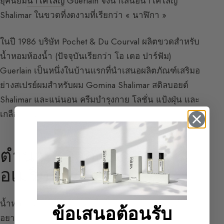
ยุคนิยม
น้ำโคโลญ
Guerlain จึงนำเสนอน้ำโคโลญ
Shalimar ในขวดที่งดงามที่เรียกว่า « นาฬิกา »
ในปี 1986 บริษัท Pochet & Du Courval ผลิตขวดสำหรับ
น้ำหอมห้องน้ำ (ปัจจุบันเรียกว่า โอ เดอ ปาร์ฟัม)
Guerlain เป็นหนึ่งในบ้านแรกที่นำเสนอผลิตภัณฑ์เสริมอ
ย่างสเปรย์ผมสำหรับผม Gomina Shalimar สติลบอยด์
Shalimar และแน่นอน ครีมบำรุงกาย โลชั่น แป้งฝุ่น และ
เกลืออาบน้ำ
ตำนาน: จากฝรั่งเศสสู่
อเมริกา
น้ำหอมแห่งการล่อลวง ความปรารถนา น้ำหอมที่ทำให้
ข้อเสนอต้อนรับ
อยากเข้าใกล้ Shalimar ประสบความสำเร็จอย่างยิ่งใหญ่