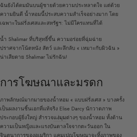
ฉันยังได้ดมมันบนผู้ชายด้วยความประหลาดใจ แต่ด้วย
ความยินดี น้ำหอมนี้ประสบความสำเร็จอย่างมาก โดย
เฉพาะในฝรั่งเศสและสหรัฐฯ: ไม่มีใครแทนที่ได้
น้ำ Shalimar ที่บริสุทธิ์ขึ้น ความอร่อยที่ฉุ่มฉ่าย
ปราศจากโน้ตหนัง สัตว์ และลึกลับ « เหมาะกับผิวฉัน »
น่าเสียดาย Shalimar ไม่รักฉัน!
การโฆษณาและมรดก
ภาพลักษณ์มากมายของน้ำหอม « แบบฝรั่งเศส » บางครั้ง
เป็นผลงานชิ้นเอกที่แท้จริง Elise Darcy นักวาดภาพ
ประกอบผู้ยิ่งใหญ่ สำรวจ
แง่มุม
ต่างๆ ของน้ำหอม ทั้งด้าน
ความเป็นหญิงและแรงบันดาลใจจากตะวันออก ใน
จินตนาการของอเมริกา แคมเปญโฆษณาจะทิ้งภาพของ