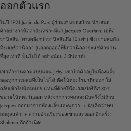
ออกตัวแรก
ในปี 1921 Justin du Pont ผู้ร่วมงานของบ้าน นำเสนอ
ตัวอย่างวานิลลาสังเคราะห์แก่ Jacques Guerlain: เอทิล
วานิลลิน (ทรงพลังกว่าวานิลลินถึง 10 เท่า) ซึ่งเขาผสมกับ
ทิงเจอร์วานิลลา (แอลกอฮอล์ที่
ฝักวานิลลา
จะแช่ตัวนาน
ที่สุดเท่าที่เป็นไปได้ อย่างน้อย 3 สัปดาห์)
เขาทำงานตามแบบแผน Jicky: เขาปิดตัวอยู่ในห้องแล็บ
ลองทุกการผสมที่เป็นไปได้ ตัด
โน้ตอะโรมาติก
ออก ใส่
กลับเข้าไปนิดหน่อย แทนที่ด้วย
โน้ตเฮสเปอริดีส
30%
ขยาย
โน้ตตะวันออก
หลังจากการทดลองนับครั้งไม่ถ้วน
Jacques ออกมาจากห้องแล็บและพูดว่า: « ฉันคิดว่าพบ
สมดุลแล้ว! » ความอัจฉริยะของเขาแสดงออกอีกครั้ง:
Shalimar ถือกำเนิด!