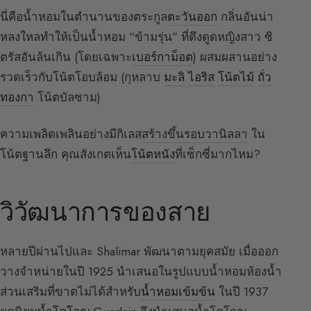
นี่คือน้ำหอมในตำนานของตระกูล
ตะวันออก
กลิ่นอันน่า
หลงใหลทำให้เป็นน้ำหอม “ข้ามรุ่น” ที่ดึงดูดหญิงสาว ซิ
ตรัสอันล้นเกิน (โดยเฉพาะ
เบอร์กาม็อต
) ผสมผสานอย่าง
รวดเร็วกับโน้ตโอบล้อม (กุหลาบ
มะลิ
ไอริส
โน้ตไม้
ถั่ว
ทองกา
โน้ตบัลซาม)
ความเพลิดเพลินอย่างมีกิเลส
สร้างขึ้นรอบวานิลลา
ใน
โน้ตฐานลึก คุณสังเกตเห็น
โน้ตหนัง
ที่เซ็กซี่มากไหม?
วิวัฒนาการของสาย
หลายปีผ่านไปและ Shalimar พัฒนาตามยุคสมัย เมื่อออก
วางจำหน่ายในปี 1925 นำเสนอในรูปแบบน้ำหอมห้องน้ำ
ส่วนเสริมที่ขาดไม่ได้สำหรับ
น้ำหอมเข้มข้น
ในปี 1937