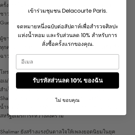
ครั้งแรกในสหรัฐอเมริกา บนเรือ Normandie ผู้โดยสาร
เข้าร่วมชุมชน Delacourte Paris.
ชาวอเมริกันต่างตื่นตาตื่นใจกับน้ำหอมที่ Madame
Guerlain ภรรยาของ Raymond Guerlain สวมใส่
จดหมายหนึ่งฉบับต่อสัปดาห์เพื่อสำรวจศิลปะ
แห่งน้ำหอม และรับส่วนลด 10% สำหรับการ
ผู้ชายสนใจแต่เธอ ความงามของเธอและน้ำหอมที่ทำให้
สั่งซื้อครั้งแรกของคุณ.
ทุกคนหันมองเธอ ผู้หญิงต่างตกใจและอิจฉา เป็นเรื่องอื้อ
ฉาว!
Email
โทรเลขจากนิวยอร์ก: ทุกคนพูดถึงแต่ Shalimar บางชาว
รับรหัสส่วนลด 10% ของฉัน
อเมริกันคิดว่ามันเป็นบริษัทน้ำหอมใหม่! มากกว่าความ
สำเร็จ มันเป็นกระแสน้ำท่วม นิวยอร์กทั้งเมืองต้องการ
Shalimar ของ Shalimar ตำนานได้ถือกำเนิดขึ้น และ
ไม่ ขอบคุณ
น้ำหอมนี้จะมีส่วนสำคัญมากต่อความสำเร็จของบ้านใน
สหรัฐอเมริการะหว่างสงคราม
Shalimar ยังสร้างแรงบันดาลใจให้เพลงยอดนิยมในยุค