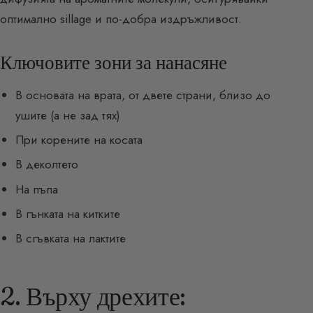
оптимално sillage и по-добра издръжливост.
Ключовите зони за нанасяне
В основата на врата, от двете страни, близо до
ушите (а не зад тях)
При корените на косата
В деколтето
На пъпа
В гънката на китките
В сгъвката на лактите
2. Върху дрехите: