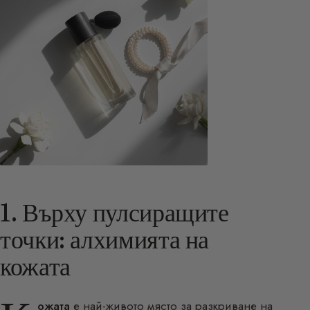
1. Върху пулсиращите
точки: алхимията на
кожата
ожата
е най-живото място за разкриване на