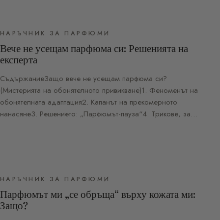
НАРЪЧНИК ЗА ПАРФЮМИ
Вече не усещам парфюма си: Решенията на
експерта
СъдържаниеЗащо вече не усещам парфюма си?
(Мистерията на обонятелното привикване)1. Феноменът на
обонятелната адаптация2. Капанът на прекомерното
нанасяне3. Решението: „Парфюмът-пауза“4. Трикове, за…
НАРЪЧНИК ЗА ПАРФЮМИ
Парфюмът ми „се обръща“ върху кожата ми:
Защо?