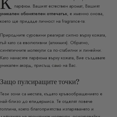
К
парфюм. Вашият естествен аромат, Вашият
уникален обонятелен отпечатък
, е именно онова,
което ще придаде личност на fragrancе-та.
Природните суровини реагират силно върху кожата,
тъй като са еволютивни (алхимия). Обратно,
синтетичните молекули са по-стабилни и линейни.
Като нанасяте парфюма върху кожата, Вие създавате
уникален акорд, присъщ само на Вас.
Защо пулсиращите точки?
Тези зони са местата, където кръвообращението е
най-близо до епидермиса. Те отделят повече
топлина, което благоприятства изпаряването и
дифузията на ароматните молекули, осигурявайки