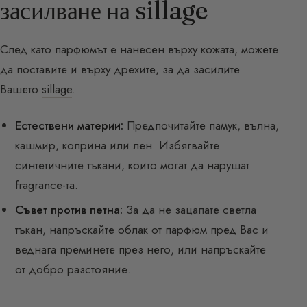
засилване на sillage
След като парфюмът е нанесен върху кожата, можете
да поставите и върху дрехите, за да засилите
Вашето
sillage
.
Естествени материи:
Предпочитайте памук, вълна,
кашмир, коприна или лен. Избягвайте
синтетичните тъкани, които могат да нарушат
fragrancе-та.
Съвет против петна:
За да не зацапате светла
тъкан, напръскайте облак от парфюм пред Вас и
веднага преминете през него, или напръскайте
от добро разстояние.