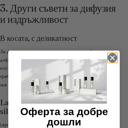
3. Други съвети за дифузия
и издръжливост
В косата, с деликатност
За да парфюмирате косата си, не пръскайте
директно парфюма върху нея (алкохолът може да я
изсуши). Предпочитайте нанасяне върху четка или
гребен. Парфюмът ще напои деликатно косата Ви и
ще освобождава нотките си при всяко движение.
Layering: техниката за засилено
Оферта за добре
sillage
дошли
Layering
-ът, или обонятелното наслагване, се състои