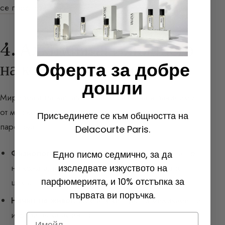
се парфюмираме?
4. Алхимията: Влиянието
на кожата и възрастта
Оферта за добре
дошли
Миризмата на вашата кожа се развива в зависимост
от множество фактори, влияещи върху алхимията с
Присъединете се към общността на
парфюма:
Delacourte Paris.
Физиология:
Тип кожа (
суха, мазна, смесена
), pH
Едно писмо седмично, за да
на кожата, телесна температура и хормонален
изследвате изкуството на
парфюмерията, и 10% отстъпка за
цикъл.
първата ви поръчка.
Начин на живот:
Диета, евентуални медикаменти
и физическа активност.
Email