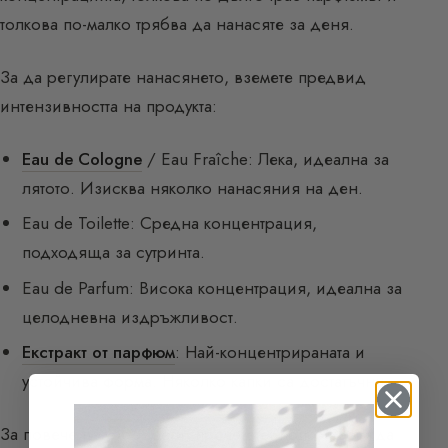
толкова по-малко трябва да нанасяте за деня.
За да регулирате нанасянето, вземете предвид
интензивността на продукта:
Eau de Cologne
/ Eau Fraîche: Лека, идеална за
лятото. Изисква няколко нанасяния на ден.
Eau de Toilette: Средна концентрация,
подходяща за сутринта.
Eau de Parfum: Висока концентрация, идеална за
целодневна издръжливост.
Екстракт от парфюм
: Най-концентрираната и
устойчива форма. Няколко капки са достатъчни.
За повече подробности, прочетете:
Колко често да