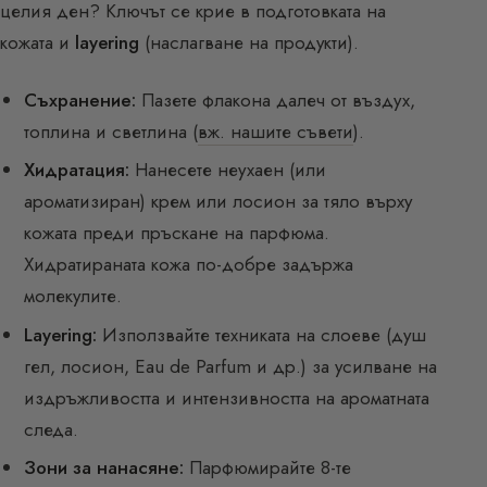
целия ден? Ключът се крие в подготовката на
кожата и
layering
(наслагване на продукти).
Съхранение:
Пазете флакона далеч от въздух,
топлина и светлина (
вж. нашите съвети
).
Хидратация:
Нанесете неухаен (или
ароматизиран) крем или лосион за тяло върху
кожата преди пръскане на парфюма.
Хидратираната кожа по-добре задържа
молекулите.
Layering:
Използвайте техниката на слоеве (душ
гел, лосион, Eau de Parfum и др.) за усилване на
издръжливостта и интензивността на ароматната
следа.
Зони за нанасяне:
Парфюмирайте 8-те