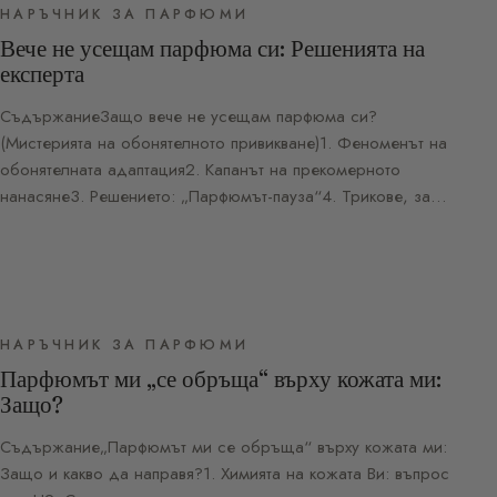
НАРЪЧНИК ЗА ПАРФЮМИ
Вече не усещам парфюма си: Решенията на
експерта
СъдържаниеЗащо вече не усещам парфюма си?
(Мистерията на обонятелното привикване)1. Феноменът на
обонятелната адаптация2. Капанът на прекомерното
нанасяне3. Решението: „Парфюмът-пауза“4. Трикове, за…
НАРЪЧНИК ЗА ПАРФЮМИ
Парфюмът ми „се обръща“ върху кожата ми:
Защо?
Съдържание„Парфюмът ми се обръща“ върху кожата ми:
Защо и какво да направя?1. Химията на кожата Ви: въпрос