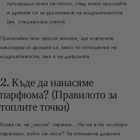
пулсиращи точки на тялото, след което пръскайте
и дрехите си за удължаване на издръжливостта
(
вж. специалната статия
).
Прилагайки тези прости техники, ще извлечете
максимума от аромата си, както по отношение на
издръжливостта, така и на дифузията.
2. Къде да нанасяме
парфюма? (Правилото за
топлите точки)
Казва се, че „носим” парфюм… Но не е ли по-скоро
парфюмът, който ни носи? За оптимална дифузия