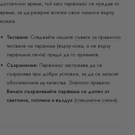
достатъчно време, тъй като парфюмът се нуждае от
време, за да разкрие всички свои нюанси върху
кожата.
Тестване:
Следвайте нашите
съвети за правилно
тестване на парфюма
(върху кожа, а не върху
парфюмна лента) преди да го приемете.
Съхранение:
Парфюмът заслужава да се
съхранява при добри условия, за да се запазят
обонятелните му качества. Златното правило:
Винаги съхранявайте парфюма си далеч от
светлина, топлина и въздух
(
специална статия
).