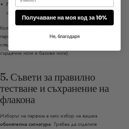
Памет:
Обонятелното наследство (сетивни
спомени) и възрастта.
Получаване на моя код за 10%
Колкото повече естествени суровини съдържа един
парфюм, толкова по-еволютивен ще бъде той,
Не, благодаря
следвайки обонятелната пирамида (горни ноти,
сърдечни ноти и базови ноти).
5. Съвети за правилно
тестване и съхранение на
флакона
Изборът на парфюм е като избор на вашата
обонятелна сигнатура
. Трябва да отделите