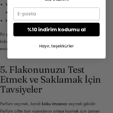
Yaşam tarzı:
Beslenme rejimi, varsa ilaçlar ve fiziksel
Email
aktivite.
Hafıza:
Koku mirası (duyusal anılar) ve yaş.
%10 indirim kodumu al
Bir parfüm ne kadar çok doğal ham madde içerirse
koku piramidini (üst, orta ve alt notalar) izleyerek o kadar
Hayır, teşekkürler
evrimleşir.
5. Flakonunuzu Test
Etmek ve Saklamak İçin
Tavsiyeler
Parfüm seçmek, kendi
koku imzanızı
seçmek gibidir.
Parfüm ciltte tüm nüanslarını ortaya koymak için zaman