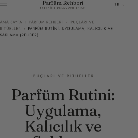
Parfüm Rehberi
TR
SYLVAINE DELACOURTE'TAN
ANA SAYFA
›
PARFÜM REHBERI
›
İPUÇLARI VE
RITÜELLER
›
PARFÜM RUTINI: UYGULAMA, KALICILIK VE
SAKLAMA (REHBER)
İPUÇLARI VE RITÜELLER
Parfüm Rutini:
Uygulama,
Kalıcılık ve