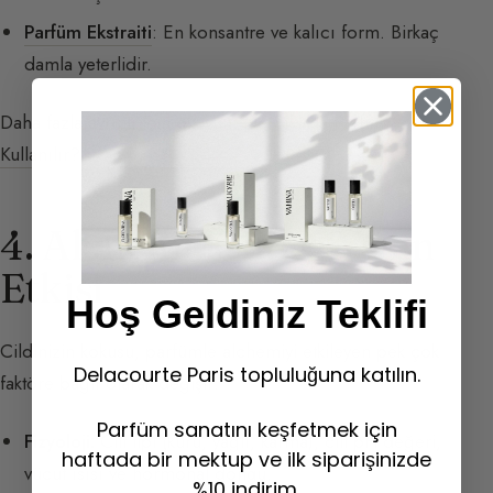
Parfüm Ekstraiti
: En konsantre ve kalıcı form. Birkaç
damla yeterlidir.
Daha fazla ayrıntı için okuyun:
Ne Sıklıkla Parfüm
Kullanılır?
4. Alchemi: Cilt ve Yaşın
Etkisi
Hoş Geldiniz Teklifi
Cildinizin kokusu, parfümle alchemiyi etkileyen pek çok
Delacourte Paris topluluğuna katılın.
faktöre bağlı olarak değişir:
Parfüm sanatını keşfetmek için
Fizyoloji:
Cilt tipi (
kuru, yağlı, karma
), cilt pH değeri,
haftada bir mektup ve ilk siparişinizde
vücut ısısı ve hormonal döngü.
%10 indirim.