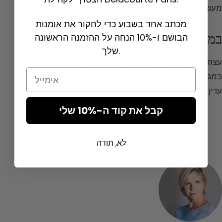
מעוצבים היטב וחומרי גלם אצילים.
מכתב אחד בשבוע כדי לחקור את אומנות
במגירותיכם
הבושם ו-10% הנחה על ההזמנה הראשונה
שלך.
עצה אלגנטית: בשמו כדורי כותנה או קשמיר שתניחו
Email
במגירות או בארונות. כך בגדיכם ישמרו על Sillage מבושם
עדין, אפילו בין כביסות.
קבל את קוד ה-10% שלי
לא, תודה