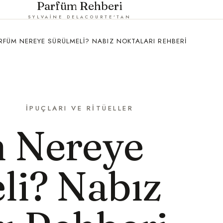
Parfüm Rehberi
SYLVAINE DELACOURTE'TAN
RFÜM NEREYE SÜRÜLMELI? NABIZ NOKTALARI REHBERI
İPUÇLARI VE RITÜELLER
 Nereye
li? Nabız