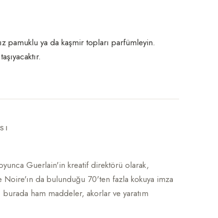
ız pamuklu ya da kaşmir topları parfümleyin.
taşıyacaktır.
SI
oyunca Guerlain'in kreatif direktörü olarak,
be Noire'ın da bulunduğu 70'ten fazla kokuya imza
m; burada ham maddeler, akorlar ve yaratım