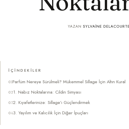
Noktalar
YAZAN
SYLVAINE DELACOURT
İÇINDEKILER
Parfüm Nereye Sürülmeli? Mükemmel Sillage İçin Altın Kural
1. Nabız Noktalarına: Cildin Simyası
2. Kıyafetlerinize: Sillage’ı Güçlendirmek
3. Yayılım ve Kalıcılık İçin Diğer İpuçları