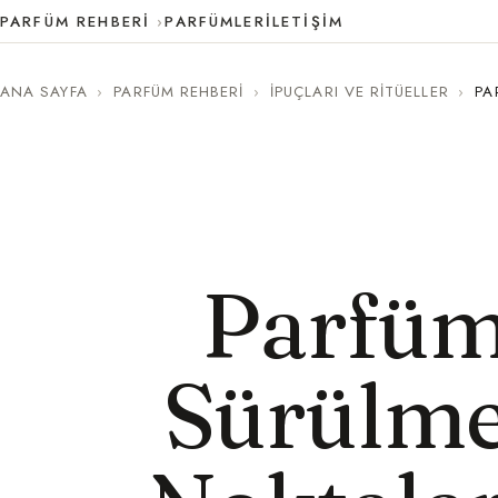
PARFÜM REHBERI
PARFÜMLER
İLETIŞIM
ANA SAYFA
›
PARFÜM REHBERI
›
İPUÇLARI VE RITÜELLER
›
PA
Parfüm
Sürülme