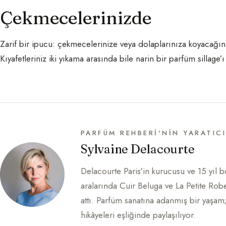
Çekmecelerinizde
Zarif bir ipucu: çekmecelerinize veya dolaplarınıza koyacağın
Kıyafetleriniz iki yıkama arasında bile narin bir parfüm sillage’ı 
PARFÜM REHBERI'NIN YARATICI
Sylvaine Delacourte
Delacourte Paris'in kurucusu ve 15 yıl b
aralarında Cuir Beluga ve La Petite Ro
attı. Parfüm sanatına adanmış bir yaşa
hikâyeleri eşliğinde paylaşılıyor.