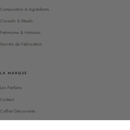
Composition & Ingrédients
Conseils & Rituels
Patrimoine & Histoires
Secrets de Fabrication
LA MARQUE
Les Parfums
Contact
Coffret Découverte
Instagram