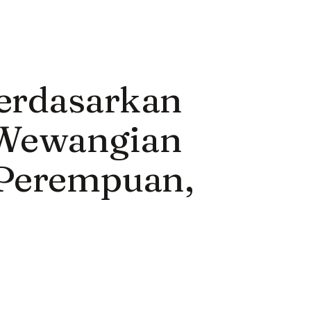
erdasarkan
 Wewangian
 Perempuan,