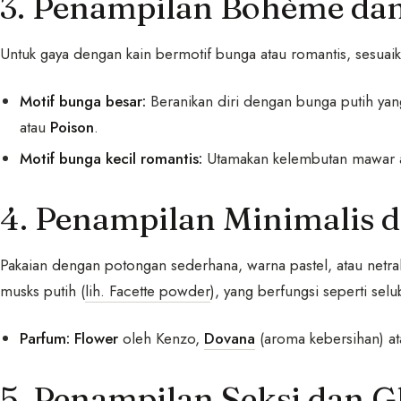
3. Penampilan Bohème dan
Untuk gaya dengan kain bermotif bunga atau romantis, sesuai
Motif bunga besar:
Beranikan diri dengan bunga putih ya
atau
Poison
.
Motif bunga kecil romantis:
Utamakan kelembutan mawar a
4. Penampilan Minimalis d
Pakaian dengan potongan sederhana, warna pastel, atau netra
musks putih (
lih. Facette powder
), yang berfungsi seperti se
Parfum:
Flower
oleh Kenzo,
Dovana
(aroma kebersihan) a
5. Penampilan Seksi dan 