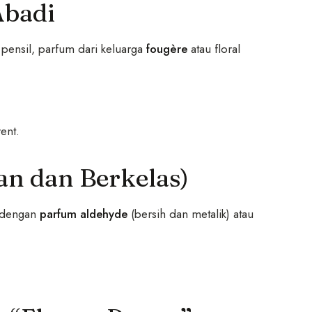
Abadi
 pensil, parfum dari keluarga
fougère
atau floral
ent.
an dan Berkelas)
k dengan
parfum aldehyde
(bersih dan metalik) atau