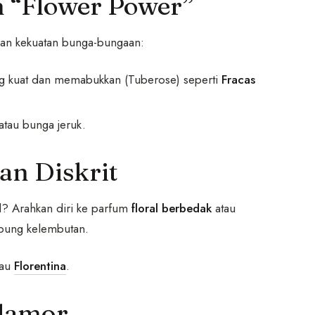
 “Flower Power”
kan kekuatan bunga-bungaan:
ng kuat dan memabukkan (Tuberose) seperti
Fracas
tau bunga jeruk.
an Diskrit
l? Arahkan diri ke parfum
floral berbedak
atau
lubung kelembutan.
tau
Florentina
.
Glamor