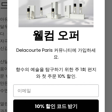
드
아유르베다: 아유르베다 의학이란?
아유르베다는 샨
달우드를 특별히 중요하게 여기는 인도 전통 의학입니
웰컴 오퍼
다. 아유르베다에 따르면, 샨달우드는
근원 차크라
를
자극합니다. 7개 차크라 중 근원 차크라는 정체성과 자
신감을 향상시키는 것으로 알려져 있습니다.
Delacourte Paris 커뮤니티에 가입하세
요.
샨달우드의 껏피는 에너지와 열정을 북돋우는 데도 도
움이 된다고 합니다. 집에서 조금 태우면 나쁜 기운을
향수의 예술을 탐구하기 위한 주 1회 편지
와 첫 주문 10% 할인.
문 밖에 남겨두는 데 도움이 됩니다. 또한 샨달우드로
만든 향은 공격성과 예민함을 완화시켜 진정한 회복적
Email
수면을 취하는 데 도움을 준다고 여겨집니다.
열린 마음을 촉진하는 효과도 있어, 명상 수련에도 효
10% 할인 코드 받기
과적인 동반자가 될 수 있습니다. “소란스러운 마음을