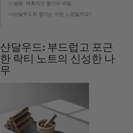
설명: 매혹적인 향기의 비밀
샨달우드의 향기는 어떤 느낌일까요?
샨달우드: 부드럽고 포근
한 락티 노트의 신성한 나
무