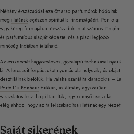
Néhány évszázaddal ezelőtt arab parfümőrök hódoltak
meg
illatának
egészen spirituális finomságáért. Por, olaj
vagy kéreg formájában évszázadokon át számos tömjén-
és parfümtípus alapját képezte. Ma a piaci legjobb
minőség Indiában található.
Az esszenciát hagyományos, gőzalapú technikával nyerik
ki. A lereszeit forgácsokat nyomás alá helyezik, és olajat
desztillálnak belőlük. Ha valaha
szantálfa darabokra – La
Porte Du Bonheur
bukkan, az élmény egyszerűen
varázslatos lesz: ha jól tárolták, egy könnyű csiszolás
elég ahhoz, hogy az fa felszabadítsa illatának egy részét.
Saját sikerének