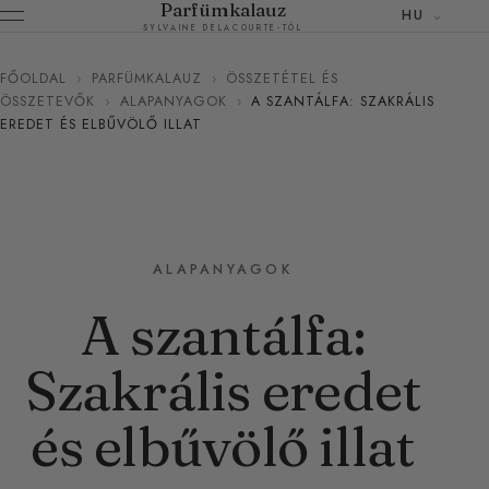
Parfümkalauz
HU
SYLVAINE DELACOURTE-TÓL
FŐOLDAL
›
PARFÜMKALAUZ
›
ÖSSZETÉTEL ÉS
ÖSSZETEVŐK
›
ALAPANYAGOK
›
A SZANTÁLFA: SZAKRÁLIS
EREDET ÉS ELBŰVÖLŐ ILLAT
ALAPANYAGOK
A szantálfa:
Szakrális eredet
és elbűvölő illat