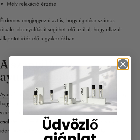
Mély relaxáció érzése
Érdemes megjegyezni azt is, hogy égetése számos
rituálé lebonyolítását segítheti elő azáltal, hogy ellazult
állapotot idéz elő a gyakorlókban.
A szantálfa az
ayurvédában
Ayurvéda: mi az ayurvédikus orvoslás?
Az ayurvéda egy
hagyományos indiai gyógyászat, amely kiemelt szerepet
szán ennek a terméknek. Eszerint serkenti a
gyökér
Üdvözlő
csakrát
. A 7 csakra közül ez az, amely különösen az
identitásérzet és az önbizalom javítására hivatott.
ajánlat