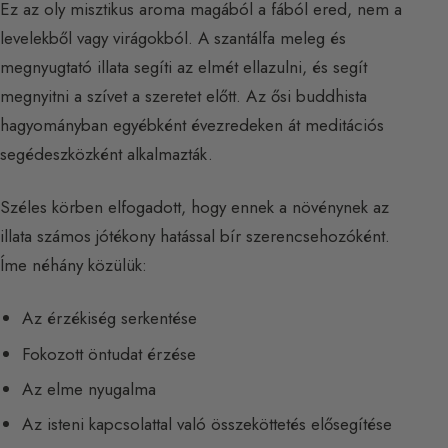
Ez az oly misztikus aroma magából a fából ered, nem a
levelekből vagy virágokból. A szantálfa meleg és
megnyugtató illata segíti az elmét ellazulni, és segít
megnyitni a szívet a szeretet előtt. Az ősi buddhista
hagyományban egyébként évezredeken át meditációs
segédeszközként alkalmazták.
Széles körben elfogadott, hogy ennek a növénynek az
illata számos jótékony hatással bír szerencsehozóként.
Íme néhány közülük:
Az érzékiség serkentése
Fokozott öntudat érzése
Az elme nyugalma
Az isteni kapcsolattal való összeköttetés elősegítése