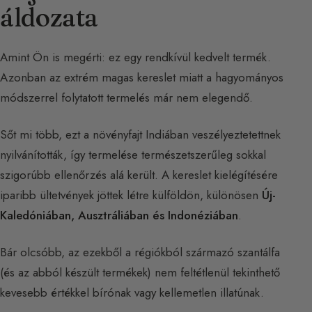
áldozata
Amint Ön is megérti: ez egy rendkívül kedvelt termék.
Azonban az extrém magas kereslet miatt a hagyományos
módszerrel folytatott termelés már nem elegendő.
Sőt mi több, ezt a növényfajt Indiában veszélyeztetettnek
nyilvánították, így termelése természetszerűleg sokkal
szigorúbb ellenőrzés alá került. A kereslet kielégítésére
iparibb ültetvények jöttek létre külföldön, különösen
Új-
Kaledóniában, Ausztráliában és Indonéziában
.
Bár olcsóbb, az ezekből a régiókból származó szantálfa
(és az abból készült termékek) nem feltétlenül tekinthető
kevesebb értékkel bírónak vagy kellemetlen illatúnak.