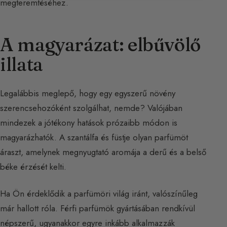
megteremtéséhez.
A magyarázat: elbűvölő
illata
Legalábbis meglepő, hogy egy egyszerű növény
szerencsehozóként szolgálhat, nemde? Valójában
mindezek a jótékony hatások prózaibb módon is
magyarázhatók. A szantálfa és füstje olyan parfümöt
áraszt, amelynek megnyugtató aromája a derű és a belső
béke érzését kelti.
Ha Ön érdeklődik a parfümöri világ iránt, valószínűleg
már hallott róla. Férfi parfümök gyártásában rendkívül
népszerű, ugyanakkor egyre inkább alkalmazzák