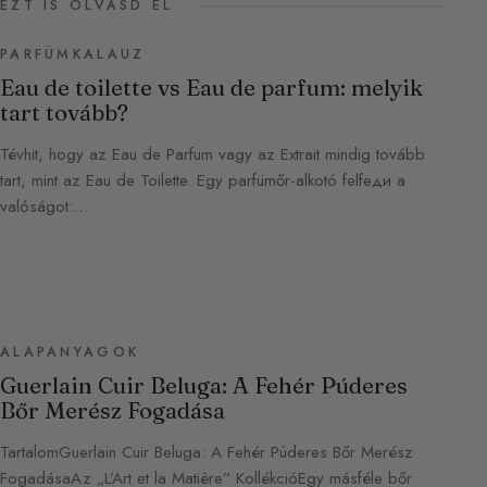
EZT IS OLVASD EL
PARFÜMKALAUZ
Eau de toilette vs Eau de parfum: melyik
tart tovább?
Tévhit, hogy az Eau de Parfum vagy az Extrait mindig tovább
tart, mint az Eau de Toilette. Egy parfümőr-alkotó felfeди a
valóságot:…
ALAPANYAGOK
Guerlain Cuir Beluga: A Fehér Púderes
Bőr Merész Fogadása
TartalomGuerlain Cuir Beluga: A Fehér Púderes Bőr Merész
FogadásaAz „L’Art et la Matière” KollékcióEgy másféle bőr