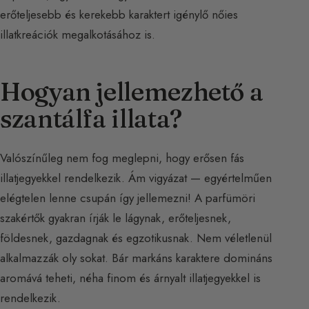
erőteljesebb és kerekebb karaktert igénylő nőies
illatkreációk megalkotásához is.
Hogyan jellemezhető a
szantálfa illata?
Valószínűleg nem fog meglepni, hogy erősen fás
illatjegyekkel rendelkezik. Ám vigyázat — egyértelműen
elégtelen lenne csupán így jellemezni! A parfümöri
szakértők gyakran írják le lágynak, erőteljesnek,
földesnek, gazdagnak és egzotikusnak. Nem véletlenül
alkalmazzák oly sokat. Bár markáns karaktere domináns
aromává teheti, néha finom és árnyalt illatjegyekkel is
rendelkezik.