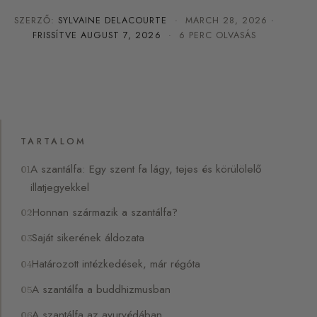
SZERZŐ:
SYLVAINE DELACOURTE
·
MARCH 28, 2026
·
FRISSÍTVE
AUGUST 7, 2026
· 6 PERC OLVASÁS
TARTALOM
A szantálfa: Egy szent fa lágy, tejes és körülölelő
illatjegyekkel
Honnan származik a szantálfa?
Saját sikerének áldozata
Határozott intézkedések, már régóta
A szantálfa a buddhizmusban
A szantálfa az ayurvédában