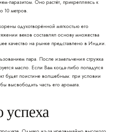
ием-паразитом. Оно растёт, прикрепляясь к
о 10 метров.
корены одухотворённой мягкостью его
тяжении веков составлял основу множества
ее качество на рынке представлено в Индии.
ьзованием пара. После измельчения стружка
уется масло. Если Вам когда-либо попадутся
ект будет поистине волшебным: при условии
бы высвободить часть его аромата.
о успеха
продукте. Однако из-за чрезвычайно высокого