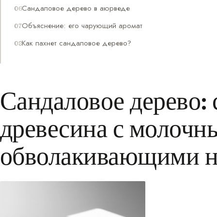
Сандаловое дерево в аюрведе
Объяснение: его чарующий аромат
Как пахнет сандаловое дерево?
Сандаловое дерево:
древесина с молочн
обволакивающими 