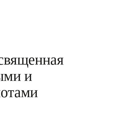
 священная
ыми и
нотами