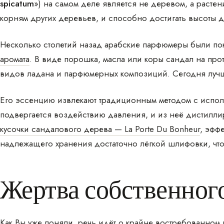
spicatum
») на самом деле является не деревом, а растен
корням других деревьев, и способно достигать высоты д
Несколько столетий назад арабские парфюмеры были по
аромата
. В виде порошка, масла или коры сандал на про
видов ладана и парфюмерных композиций. Сегодня лучш
Его эссенцию извлекают традиционным методом с испол
подвергается воздействию давления, и из неё дистиллир
кусочки сандалового дерева — La Porte Du Bonheur
, эфф
надлежащего хранения достаточно лёгкой шлифовки, что
Жертва собственног
Как Вы уже поняли, речь идёт о крайне востребованном 