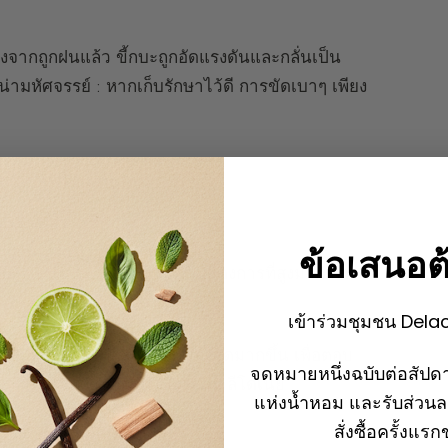
ังจากถูกฝนแล้ว ขี้กบะถูกอัดแรงดันและกลั่นเป็น
่ามหัศจรรย์ : หากเก็บรักษาไว้ดี การขัดเบาๆ เพียง
ข้อเสนอต
ก อย่างไรก็ตาม เนื่องจากความต้องการที่สูงมาก การ
เข้าร่วมชุมชน Dela
ย การผลิตจึงถูกควบคุมอย่างเข้มงวดมากขึ้น เพื่อตอบ
จดหมายหนึ่งฉบับต่อสัปดา
นต่างประเทศ โดยเฉพาะใน
นิวคาลีโดเนีย
แห่งน้ำหอม และรับส่วน
สั่งซื้อครั้งแร