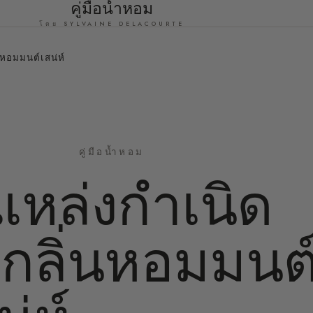
คู่มือน้ำหอม
โดย SYLVAINE DELACOURTE
่นหอมมนต์เสน่ห์
คู่มือน้ำหอม
 แหล่งกำเนิด
ละกลิ่นหอมมนต