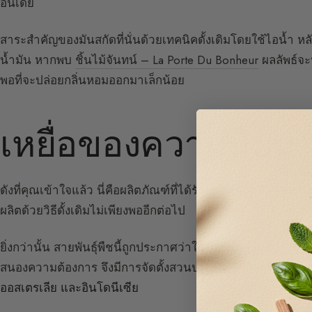
อินเดีย
สาระสำคัญของมันสกัดที่นั่นด้วยเทคนิคดั้งเดิมโดยใช้ไอน้ำ หล
น้ำมัน หากพบ
ชิ้นไม้จันทน์ – La Porte Du Bonheur
ผลลัพธ์จะน
พอที่จะปล่อยกลิ่นหอมออกมาเล็กน้อย
เหยื่อของความนิยม
ดังที่คุณเข้าใจแล้ว นี่คือผลิตภัณฑ์ที่ได้รับความนิยมอย่างมา
ผลิตด้วยวิธีดั้งเดิมไม่เพียงพออีกต่อไป
ยิ่งกว่านั้น สายพันธุ์พืชนี้ถูกประกาศว่าใกล้สูญพันธุ์ในอินเดี
สนองความต้องการ จึงมีการจัดตั้งสวนปลูกเชิงอุตสาหกรรมใ
ออสเตรเลีย และอินโดนีเซีย