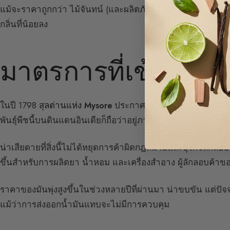
แม้จะราคาถูกกว่า ไม้จันทน์ (และผลิตภัณฑ์ที่ได้จากมัน) จากภูม
กลิ่นที่น้อยลง
มาตรการที่เข้มแข็
ในปี 1798
สุลต่านแห่ง Mysore
ประกาศว่าไม้จันทน์จะถือเป็นต้
พันธุ์พืชนี้บนดินแดนอินเดียก็ถือว่าอยู่ภายใต้การคุ้มครองขอ
น่าเสียดายที่สิ่งนี้ไม่ได้หยุดการค้าผิดกฎหมายและธุรกิจลักลอ
ขึ้นสำหรับการผลิตยา น้ำหอม และเครื่องสำอาง ผู้ลักลอบค้าข
ราคาของมันพุ่งสูงขึ้นในช่วงหลายปีที่ผ่านมา น่าขบขัน แต่ปัจ
แม้ว่าการส่งออกน้ำมันแทบจะไม่มีการควบคุม