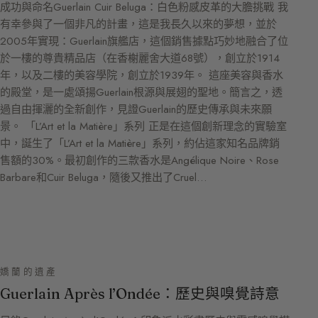
成功與命名Guerlain Cuir Beluga：白色粉感皮革的大膽挑戰 我
有幸參與了一個非凡的計畫，這是我長久以來的夢想，並於
2005年實現：Guerlain旗艦店，這個銷售據點巧妙地融合了位
於一樓的尊貴精品店（在香榭麗舍大道68號），創立於1914
年，以及二樓的美容學院，創立於1939年。 這座美容與香水
的殿堂，是一處頌揚Guerlain根源與展翅的聖地。簡言之，透
過自由揮灑的全新創作，見證Guerlain的歷史傳承與未來願
景。 「L’Art et la Matière」系列 正是在這個創新理念的實驗室
中，誕生了「L’Art et la Matière」系列，約佔這家知名品牌銷
售額的30%。最初創作的三款香水是Angélique Noire、Rose
Barbare和Cuir Beluga，隨後又推出了Cruel…
嬌蘭的遺產
Guerlain Après l’Ondée：歷史與嗅覺詩意