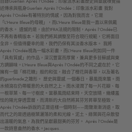
目錄Guerlain Après l’Ondée：印象派水彩畫歷史與靈感嗅覺描
述傳承與瓶身Guerlain Après l’Ondée：印象派水彩畫 我對
Après l’Ondée有著特別的情感，因為對我而言，它是
「L’Heure Bleue的母親」，而L’Heure Bleue是我一直以來佩戴
的香水。 遺憾的是，由於IFRA法規的限制，Après l’Ondée已
不再有香精版本。若我們將其調整至符合現行規範，它將面目
全非。但值得慶幸的是，我們仍保有其淡香水版本。 我將
Après l’Ondée視為一幅水彩畫，而L’Heure Bleue則如同一件
「具有質感」的作品，深沉豐富而厚實，兼具更多苔蘚感與東
方調韻味。L’Heure Bleue與Après l’Ondée的不同之處在於，它
擁有一個「棉花糖」般的和弦，融合了橙花與香草，以及著名
的guerlinade之雛形。 歷史與靈感 一個春日，暴風雨來襲。雨
水傾瀉在仍帶暖意的大自然之上。雨水浸潤了每一片花瓣、每
一根草葉、每一寸樹皮。當暴風雨結束時，天空放晴，幾縷羞
怯的陽光穿透雲層，而清新的大自然將其芬芳昇華至極致。
Après l’Ondée訴說的正是這樣一個時刻——雨聲漸漸消退，取
而代之的是透過樹葉灑落的柔和光線。泥土、綠葉與花朵散發
出溫暖的氣息，為我們呈獻最甜美的芬芳。 Après l’Ondée是
一款詩意盎然的香水。Jacques…