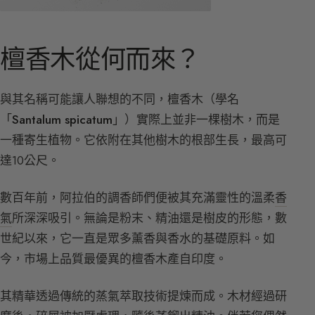
檀香木從何而來？
與其名稱可能讓人聯想的不同，檀香木（學名
「
Santalum spicatum
」）實際上並非一棵樹木，而是
一種寄生植物。它依附在其他樹木的根部生長，最高可
達10公尺。
數百年前，阿拉伯的調香師們便被其充滿靈性的溫柔
香
氣
所深深吸引。無論是粉末、精油還是樹皮的形態，數
世紀以來，它一直是眾多薰香與香水的基礎原料。如
今，市場上品質最優異的檀香木產自印度。
其精華透過傳統的蒸氣萃取技術提煉而成。木材經過研