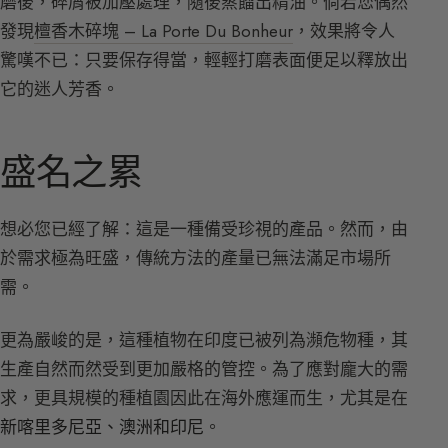
磨後，碎屑被加壓處理，隨後蒸餾出精油。倘若您偶然
發現
檀香木碎塊 – La Porte Du Bonheur
，效果將令人
驚嘆不已：只要保存得當，輕輕打磨表面便足以釋放出
它的迷人芳香。
盛名之累
想必您已經了解：這是一種備受珍視的產品。然而，由
於需求極為旺盛，傳統方法的產量已無法滿足市場所
需。
更為嚴峻的是，這種植物在印度已被列為瀕危物種，其
生產自然而然受到更加嚴格的管控。為了應對龐大的需
求，更具規模的種植園因此在海外應運而生，尤其是在
新喀里多尼亞、澳洲和印尼
。