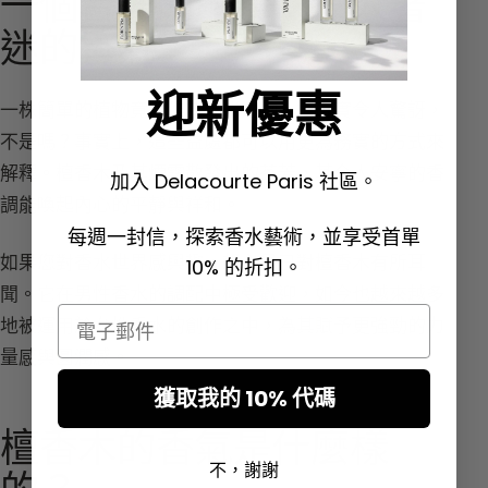
一個合理的解釋：令人著
迷的香氣
迎新優惠
一株簡單的植物竟能作為吉祥之物，這確實令人驚訝，
不是嗎？事實上，這些益處都可以用更為務實的方式來
解釋。檀香木及其煙霧散發出的芬芳，其令人安寧的香
加入 Delacourte Paris 社區。
調能喚起內心的平靜與祥和。
每週一封信，探索香水藝術，並享受首單
如果您對香水世界感興趣，想必早已對檀香木有所耳
10% 的折扣。
聞。它在男性香水的調配中極受歡迎，如今也越來越多
Email
地被運用於女性香水的創作之中，為其賦予更強勁的力
量感與圓潤感。
獲取我的 10% 代碼
檀香木的香氣是什麼樣
不，謝謝