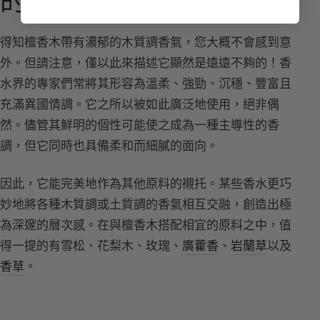
的？
得知檀香木帶有濃郁的木質調香氣，您大概不會感到意
外。但請注意，僅以此來描述它顯然是遠遠不夠的！香
水界的專家們常將其形容為溫柔、強勁、沉穩、豐富且
充滿異國情調。它之所以被如此廣泛地使用，絕非偶
然。儘管其鮮明的個性可能使之成為一種主導性的香
調，但它同時也具備柔和而細膩的面向。
因此，它能完美地作為其他原料的襯托。某些香水更巧
妙地將各種木質調或土質調的香氣相互交融，創造出極
為深邃的層次感。在與檀香木搭配相宜的原料之中，值
得一提的有雪松、花梨木、玫瑰、
廣藿香
、
岩蘭草
以及
香草
。