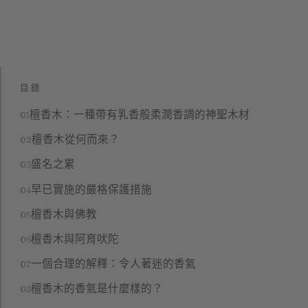
目錄
檀香木：一種帶有乳香般柔潤香調的神聖木材
檀香木從何而來？
盛名之累
早已實施的嚴格保護措施
檀香木與佛教
檀香木與阿育吠陀
一個合理的解釋：令人著迷的香氣
檀香木的香氣是什麼樣的？