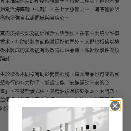
香木推崇備至的印度傳統醫學。根據其理論，檀香木能
夠激活
海底輪（根輪）
。在七大脈輪之中，海底輪被認
為能增強自我認同感與自信心。
其樹皮還被認為能促進活力與熱忱。在家中焚燒少許檀
香木，有助於將負面能量阻擋於門外。人們也相信以檀
香木製成的薰香能有效改善睡眠品質，減輕攻擊性與煩
躁感。
由於檀香木同樣有助於開闊心胸，這類產品也可成為冥
想修行的有力助手。據說它能「安撫躁動不安的心
靈」。在某些儀式中，其精油被塗抹於額頭、太陽穴，
並輕揉於雙眉之間作為護身之用。精油也可搭配薰香一
同使用，以進入冥想狀態，與世界達成靈性的交融。