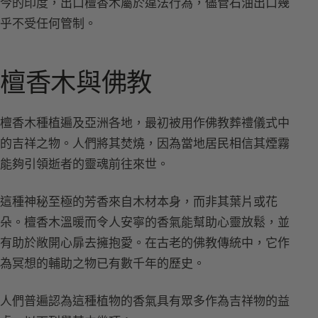
今的印度，出口檀香木屬於違法行為，儘管石油出口幾
乎不受任何管制。
檀香木與佛教
檀香木種植遍及亞洲各地，最初被用作佛教葬禮儀式中
的吉祥之物。人們將其焚燒，因為當地居民相信其煙霧
能夠引領逝者的靈魂前往來世。
這種神秘至極的芳香來自木材本身，而非其葉片或花
朵。檀香木溫暖而令人安寧的香氣能幫助心靈放鬆，並
有助於敞開心扉去擁抱愛。在古老的佛教傳統中，它作
為冥想的輔助之物已有數千年的歷史。
人們普遍認為這種植物的香氣具有眾多作為吉祥物的益