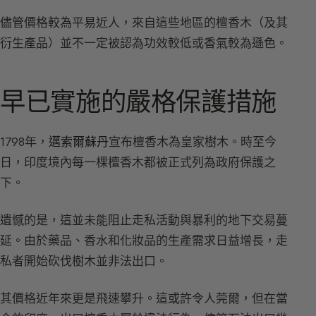
儘管價格較為平易近人，來自這些地區的檀香木（及其
衍生產品）並不一定被認為功效較低或香氣較為遜色。
早已實施的嚴格保護措施
1798年，
邁索爾蘇丹
宣布檀香木為皇家樹木。時至今
日，印度境內每一棵檀香木都被正式列為政府保護之
下。
遺憾的是，這並未能阻止走私活動與暴利的地下交易蔓
延。由於藥品、香水和化妝品的生產需求日益增長，走
私者開始砍伐樹木並非法出口。
其價格近年來更是飛速攀升。這或許令人莞爾，但在當