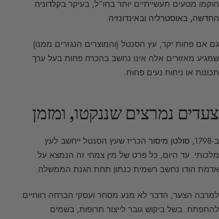
הוקמו מטעים תעשייתיים יותר בחו”ל, בעיקר ב
קלדוניה
החדשה, באוסטרליה ובאינדונזיה
.
גם אם פחות יקר, עץ הסנטל (והמוצרים הנגזרים ממנו)
שמגיע מאזורים אלה אינו נחשב בהכרח פחות בעל ערך
תכונות או ניחוח נעים פחות.
צעדים נמרצים שננקטו, ומזמן
ב-1798,
סולטן מיסור
הכריז שעץ הסנטל ייחשב לעץ
מלכותי. עד היום, כל פרט של מין צמחי זה הנמצא על
אדמת הודו נחשב רשמית כנתון תחת הגנת הממשלה.
למרבה הצער, הדבר לא מנע מסחר ועסקי הברחה רווחיים
להתפתח. בשל ביקוש גובר לייצור תרופות, בשמים