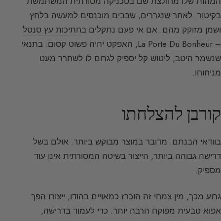
המהות שלו מחולצת שם בטכניקה מסורתית המשתמשת
בקיטור. לאחר שנגררים, שבבים מוכנסים למעשה בלחץ
ושמן מזוקק מהם. אם אי פעם נתקלים ב
חתיכות עץ סנטל
– La Porte Du Bonheur
, האפקט יהיה פשוט קסום: בתנאי
שנשמר היטב, ליטוש קל יספיק לגרום לו לשחרר מעט
מניחוחו.
קורבן להצלחתו
בוודאי הבנתם: מדובר במוצר מבוקש ביותר. אולם בשל
דרישה גבוהה ביותר, הייצור בשיטה המסורתית אינו עוד
מספיק.
גרוע מכך, מין צמחי זה הוכרז כמאויים בהודו, ייצורו הפך
אפוא טבעית מפוקח הרבה יותר. כדי לעמוד בדרישה,