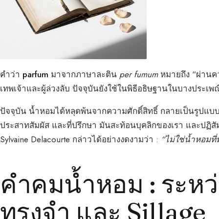
คำว่า
parfum
มาจากภาษาละติน
per fumum
หมายถึง “ผ่านคว
เทพเจ้าและผู้ล่วงลับ ปัจจุบันยังใช้ในพิธีอธิษฐานในบางประ
ปัจจุบัน น้ำหอมได้หลุดพ้นจากความศักดิ์สิทธิ์ กลายเป็นรู
ประสาทสัมผัส และที่ปรึกษา มันสะท้อนบุคลิกของเรา และปฏิสัมพ
Sylvaine Delacourte กล่าวได้อย่างงดงามว่า :
“ไม่ใช่น้ำหอมท
คำคมน้ำหอม : ระหว
ทรงจำ และ Sillage