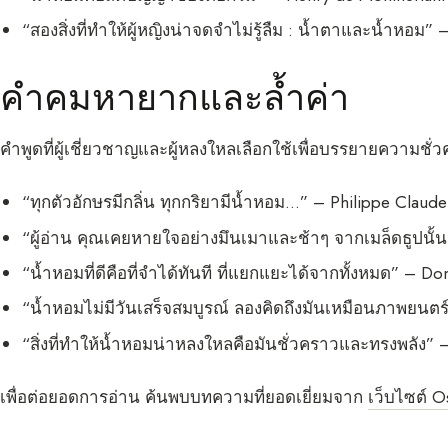
“สองสิ่งที่ทำให้ผู้หญิงน่าจดจำไม่รู้ลืม : น้ำตาและน้ำหอม” 
คำคมหายากและล้ำค่า
คำพูดที่ผู้เชี่ยวชาญและผู้หลงใหลเลือกใช้เพื่อบรรยายความชั่ว
“ทุกตัวอักษรมีกลิ่น ทุกกริยามีน้ำหอม…” – Philippe Claude
“ผู้อ่าน คุณเคยหายใจอย่างมึนเมาและช้าๆ จากเมล็ดธูปนั้น
“น้ำหอมที่ดีคือที่จำได้ทันที ที่แยกแยะได้จากทั้งหมด” – D
“น้ำหอมไม่มีวันเสร็จสมบูรณ์ ลองคิดถึงมันเหมือนภาพยนตร
“สิ่งที่ทำให้น้ำหอมน่าหลงใหลคือมันชั่วคราวและทรงพลัง” – 
เพื่อต่อยอดการอ่าน ค้นพบบทความที่ยอดเยี่ยมจาก
เว็บไซต์ 