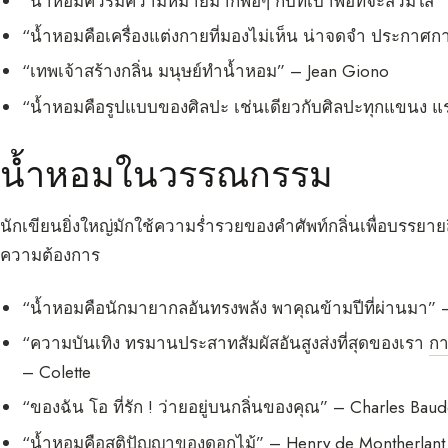
“น้ำหอมควรมีความหมายมากพอๆ กับที่เบาพอที่จะสวมใส่”
“น้ำหอมคือเครื่องแต่งกายที่มองไม่เห็น น่าจดจำ ประกา
“เทพเจ้าสร้างกลิ่น มนุษย์ทำน้ำหอม” – Jean Giono
“น้ำหอมคือรูปแบบของศิลปะ เช่นเดียวกับศิลปะทุกแขนง 
น้ำหอมในวรรณกรรม
นักเขียนยิ่งใหญ่มักใช้ความร่ำรวยของคำศัพท์กลิ่นเพื่อบรรยาย
ความต้องการ
“น้ำหอมคือนักมายากลอันทรงพลัง พาคุณข้ามปีที่ผ่านมา” –
“ความบันเทิง ทรมานประสาทสัมผัสอันสูงส่งที่สุดของเรา
ก
– Colette
“ของฉัน โอ ที่รัก ! ว่ายอยู่บนกลิ่นของคุณ” – Charles Baud
“น้ำหอมคือสติปัญญาของดอกไม้” – Henry de Montherlant