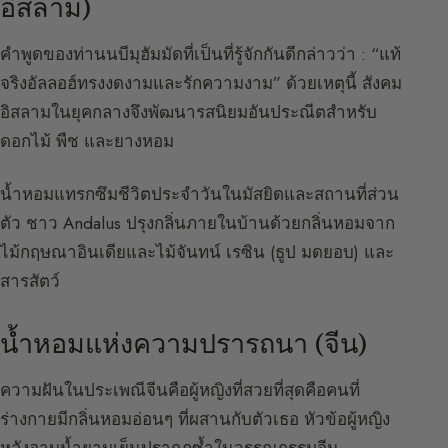
อิสลาม)
คำพูดของท่านนบีมุฮัมมัดที่เป็นที่รู้จักกันดีกล่าวว่า : “แท้
จริงอัลลอฮ์ทรงงดงามและรักความงาม” ด้วยเหตุนี้ สังคม
อิสลามในยุคกลางจึงพัฒนารสนิยมอันประณีตสำหรับ
ดอกไม้ พืช และยางหอม
น้ำหอมแทรกซึมชีวิตประจำวันในมัสยิดและสถานที่ส่วน
ตัว ชาว Andalus ปรุงกลิ่นภายในบ้านด้วยกลิ่นหอมจาก
ไม้กฤษณาอินเดียและไม้จันทน์ เรซิน (ธูป มดยอบ) และ
สารสัตว์
น้ำหอมแห่งความปรารถนา (จีน)
ความฝันในประเพณีจีนคือผู้หญิงที่สวยที่สุดคือคนที่
ร่างกายมีกลิ่นหอมอ่อนๆ ที่ผสานกับตัวเธอ หัวข้อผู้หญิง
หลังอาบน้ำยามเย็นปรากฏซ้ำในวรรณกรรมจีน