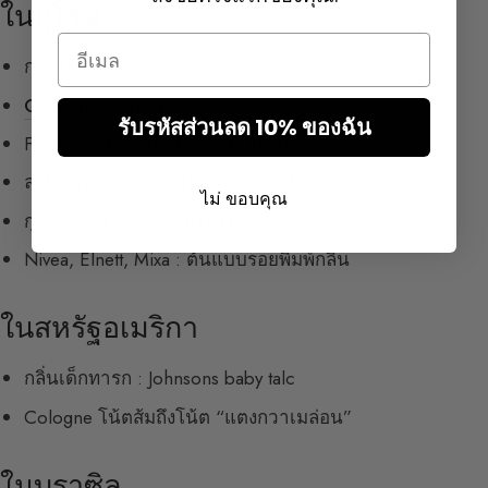
ในยุโรป
Email
กลิ่นเด็กทารก : Johnsons baby talc
Cologne
: น้ำหอมชนิดแรกสุด
รับรหัสส่วนลด 10% ของฉัน
Fougère : น้ำหอมสบู่อาบน้ำและผู้ชาย
ลาเวนเดอร์ : กลิ่นที่ได้รับการฟื้นฟู
ไม่ ขอบคุณ
กุหลาบ : อ้างอิงที่ขาดไม่ได้
Nivea, Elnett, Mixa : ต้นแบบรอยพิมพ์กลิ่น
ในสหรัฐอเมริกา
กลิ่นเด็กทารก : Johnsons baby talc
Cologne โน้ตส้มถึงโน้ต “แตงกวาเมล่อน”
ในบราซิล