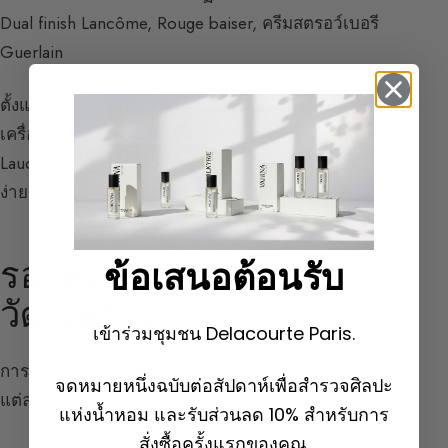
Dual finish Lancôme, Rouge baiser, ครีมสตรอว์เบอรี
Guerlain
ตั้งแต่ทศวรรษ 1960 ตลาดอเมริกาเหนือกลายเป็นตลาด
เครื่องสำอางที่ใหญ่ที่สุด ด้วยผู้เล่นเช่น Revlon, Estée
Lauder และ Coty ที่ทำให้เครื่องสำอางเป็นสิ่งที่เข้าถึงได้
ง่าย ผลิตภัณฑ์สำหรับผู้ชายปรากฏราวปี 1960
รอยพิมพ์กลิ่นทาง
ข้อเสนอต้อนรับ
วัฒนธรรม
เข้าร่วมชุมชน Delacourte Paris.
การเดินทางทางสังคมและวัฒนธรรมผ่านมาตรฐานของ
จดหมายหนึ่งฉบับต่อสัปดาห์เพื่อสำรวจศิลปะ
แต่ละภูมิภาค :
แห่งน้ำหอม และรับส่วนลด 10% สำหรับการ
สั่งซื้อครั้งแรกของคุณ.