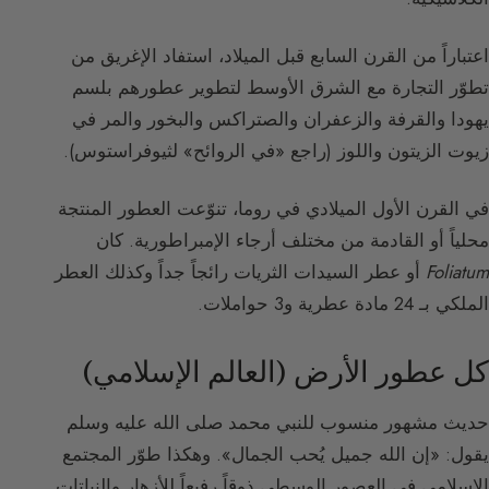
اعتباراً من القرن السابع قبل الميلاد، استفاد الإغريق من
تطوّر التجارة مع الشرق الأوسط لتطوير عطورهم بلسم
يهودا والقرفة والزعفران والصتراكس والبخور والمر في
زيوت الزيتون واللوز (راجع «في الروائح» لثيوفراستوس).
في القرن الأول الميلادي في روما، تنوّعت العطور المنتجة
محلياً أو القادمة من مختلف أرجاء الإمبراطورية. كان
Foliatum
أو عطر السيدات الثريات رائجاً جداً وكذلك العطر
الملكي بـ 24 مادة عطرية و3 حواملات.
كل عطور الأرض (العالم الإسلامي)
حديث مشهور منسوب للنبي محمد صلى الله عليه وسلم
يقول: «إن الله جميل يُحب الجمال». وهكذا طوّر المجتمع
الإسلامي في العصور الوسطى ذوقاً رفيعاً للأزهار والنباتات