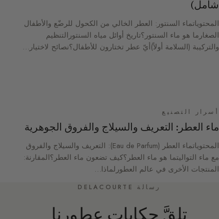
شامل)
المحتوياتماء السنتور: العطر الخالي من الكحول للرضّع والأطفال
الصغارما هو ماء السنتور؟تاريخ أوائل مياه السنتورالتنظيم
والتركيبة (السلامة أولاً)أيّ عطر تختارون للأطفال؟نصائح لاختيار…
أسرار التصنيع
ماء العطر: التعريف والسيلاج والفروق الجوهرية
المحتوياتماء العطر (Eau de Parfum): التعريف والسيلاج والفروق
مع ماء التواليتما هو ماء العطر؟كيف تضعون ماء العطر؟المقارنة:
المنتجات الأخرى في عالم العطورلماذا…
رسالة DELACOURTE
تلقَّ حكايات عطورنا