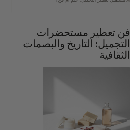
مستقبل تعطير التجميل: علم أم فن؟
فن تعطير مستحضرات
التجميل: التاريخ والبصمات
الثقافية