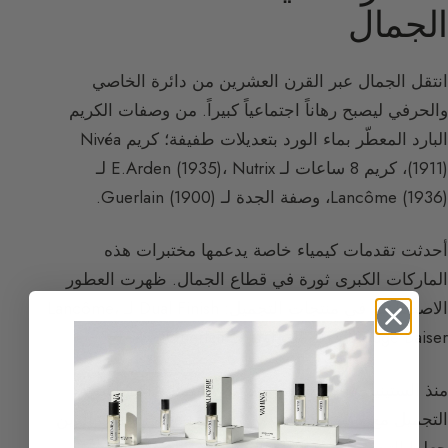
الجمال
انتقل الجمال عبر القرن العشرين من دائرة الخاصي
والحرفي ليصبح رهاناً اجتماعياً كبيراً. من وصفات الكريم
البارد المعطّر بماء الورد بتعديلات طفيفة؛ كريم Nivéa
(1911)، كريم 8 ساعات لـ E.Arden (1935)، Nutrix لـ
Lancôme (1936)، وصفة الجدة لـ Guerlain (1900).
أحدثت تقدمات كيمياء خاصة يدعمها مختبرات هذه
الماركات الكبرى ثورة في قطاع الجمال. ظهرت العطور
الاصطناعية في منتجات التجميل: Dual Finish لـ Lancôme،
Rouge Baiser، كريم الفراولة لـ Guerlain.
منذ الستينيات، أصبح سوق أمريكا الشمالية أكبر أسواق
التجميل مع لاعبين كـ Revlon وEstée Lauder وCoty الذين