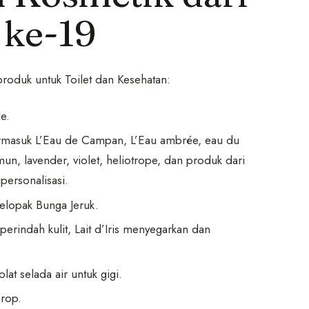
 ke-19
 produk untuk Toilet dan Kesehatan:
e.
ermasuk L’Eau de Campan, L’Eau ambrée, eau du
un, lavender, violet, heliotrope, dan produk dari
personalisasi.
elopak Bunga Jeruk.
rindah kulit, Lait d’Iris menyegarkan dan
lat selada air untuk gigi.
Drop.