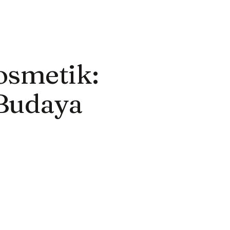
osmetik:
 Budaya