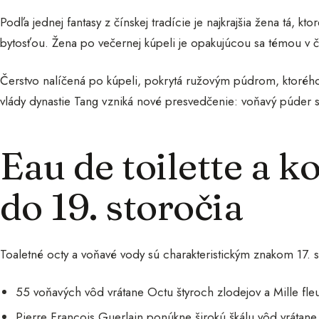
Podľa jednej fantasy z čínskej tradície je najkrajšia žena tá, kto
bytosťou. Žena po večernej kúpeli je opakujúcou sa témou v čín
Čerstvo nalíčená po kúpeli, pokrytá ružovým púdrom, ktorého
vlády dynastie Tang vzniká nové presvedčenie: voňavý púder s
Eau de toilette a k
do 19. storočia
Toaletné octy a voňavé vody sú charakteristickým znakom 17. s
55 voňavých vôd vrátane Octu štyroch zlodejov a Mille fleu
Pierre François Guerlain ponúkne širokú škálu vôd vrátan