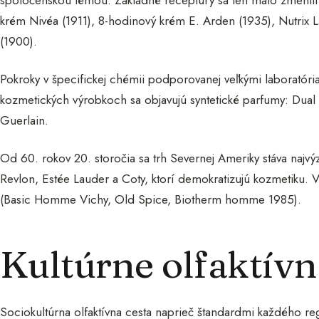
spoločenskou témou. Základné receptúry sa len málo zmeni
krém Nivéa (1911), 8-hodinový krém E. Arden (1935), Nutri
(1900).
Pokroky v špecifickej chémii podporovanej veľkými laboratória
kozmetických výrobkoch sa objavujú syntetické parfumy: Dual
Guerlain.
Od 60. rokov 20. storočia sa trh Severnej Ameriky stáva naj
Revlon, Estée Lauder a Coty, ktorí demokratizujú kozmetiku.
(Basic Homme Vichy, Old Spice, Biotherm homme 1985).
Kultúrne olfaktívn
Sociokultúrna olfaktívna cesta naprieč štandardmi každého re