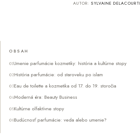
AUTOR:
SYLVAINE DELACOURT
OBSAH
Umenie parfumácie kozmetiky: história a kultúrne stopy
História parfumácie: od staroveku po islam
Eau de toilette a kozmetika od 17. do 19. storočia
Moderná éra: Beauty Business
Kultúrne olfaktívne stopy
Budúcnosť parfumácie: veda alebo umenie?