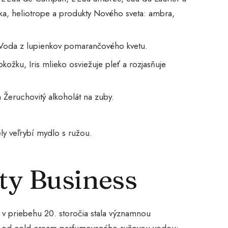
alka, heliotrope a produkty Nového sveta: ambra,
 Voda z lupienkov pomarančového kvetu.
ožku, Iris mlieko osviežuje pleť a rozjasňuje
Žeruchovitý alkoholát na zuby.
ely veľrybí mydlo s ružou.
ty Business
a v priebehu 20. storočia stala významnou