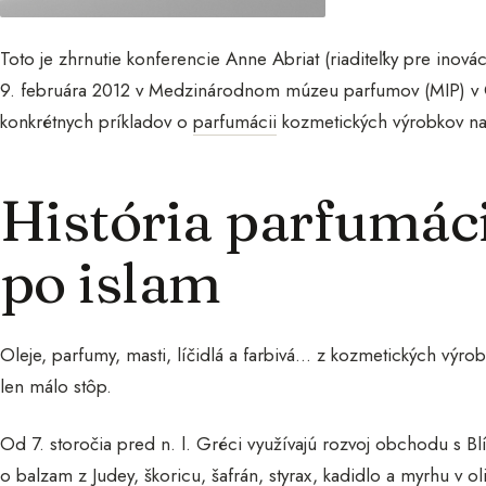
Toto je zhrnutie konferencie Anne Abriat (riaditeľky pre inovác
9. februára 2012 v Medzinárodnom múzeu parfumov (MIP) v G
konkrétnych príkladov o
parfumácii
kozmetických výrobkov nap
História parfumáci
po islam
Oleje, parfumy, masti, líčidlá a farbivá… z kozmetických výr
len málo stôp.
Od 7. storočia pred n. l. Gréci využívajú rozvoj obchodu s 
o balzam z Judey, škoricu, šafrán, styrax, kadidlo a myrhu v