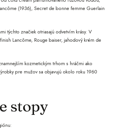
li od cold cream parfumovaného ružovou vodou;
x Lancôme (1936), Secret de bonne femme Guerlain
mi týchto značiek otriasajú odvetvím krásy. V
 finish Lancôme, Rouge baiser, jahodový krém de
významnejším kozmetickým trhom s hráčmi ako
 Výrobky pre mužov sa objavujú okolo roku 1960
e stopy
giónu: