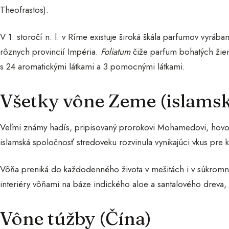
Theofrastos).
V 1. storočí n. l. v Ríme existuje široká škála parfumov vyrá
rôznych provincií Impéria.
Foliatum
čiže parfum bohatých žien
s 24 aromatickými látkami a 3 pomocnými látkami.
Všetky vône Zeme (islamsk
Veľmi známy hadís, pripisovaný prorokovi Mohamedovi, hovorí:
islamská spoločnosť stredoveku rozvinula vynikajúci vkus pre k
Vôňa preniká do každodenného života v mešitách i v súkromn
interiéry vôňami na báze indického aloe a santalového dreva, ž
Vône túžby (Čína)