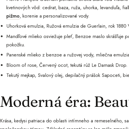
kvetinových vôd: cedrat, baza, ruža, uhorka, levanduľa, fi
pižmo
, korenie a personalizované vody.
Uhorková emulzia, Ružová emulzia de Guerlain, rok 1880
Mandľové mlieko osviežuje pleť, Benzoe maslo skrášľuje pok
pokožku.
Panenské mlieko z benzoe a ružovej vody, mliečna emulzia 
Bloom of rose, Červený ocot, tekutá rúž Le Damask Drop.
Tekutý mejkap, Svalový olej, depilačný prášok Sapoceti, bi
Moderná éra: Beau
Krása, kedysi patriaca do oblasti intímneho a remeselného, s