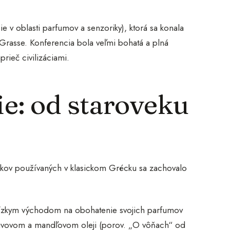
ie v oblasti parfumov a senzoriky), ktorá sa konala
rasse. Konferencia bola veľmi bohatá a plná
rieč civilizáciami.
e: od staroveku
obkov používaných v klasickom Grécku sa zachovalo
Blízkym východom na obohatenie svojich parfumov
 olivovom a mandľovom oleji (porov. „O vôňach“ od