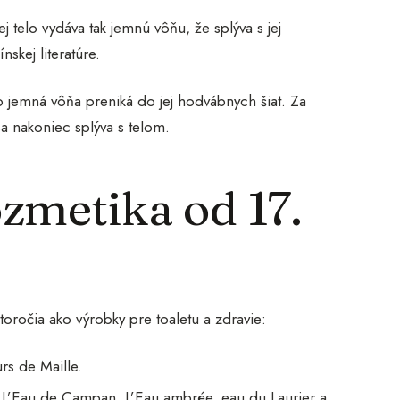
rej telo vydáva tak jemnú vôňu, že splýva s jej
skej literatúre.
 jemná vôňa preniká do jej hodvábnych šiat. Za
a nakoniec splýva s telom.
ozmetika od 17.
toročia ako výrobky pre toaletu a zdravie:
rs de Maille.
e L’Eau de Campan, L’Eau ambrée, eau du Laurier a