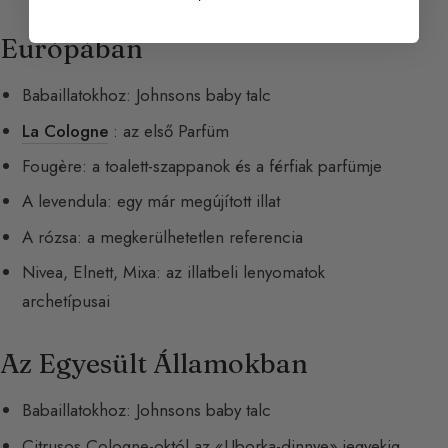
Európában
Babaillatokhoz: Johnsons baby talc
La Cologne
: az első Parfüm
Fougère: a toalett-szappanok és a férfiak parfümje
A levendula: egy már megújított illat
A rózsa: a megkerülhetetlen referencia
Nivea, Elnett, Mixa: az illatbeli lenyomatok
archetípusai
Az Egyesült Államokban
Babaillatokhoz: Johnsons baby talc
Citrusos Cologne-októl az «Uborka-dinnye» jegyekig