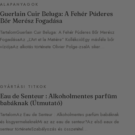
ALAPANYAGOK
Guerlain Cuir Beluga: A Fehér Púderes
Bőr Merész Fogadása
TartalomGuerlain Cuir Beluga: A Fehér Púderes Bőr Merész
FogadásaAz „L’Art et la Matière” KollékcióEgy másféle bőr
víziójaAz alkotás története Olivier Polge-zsalA siker…
GYÁRTÁSI TITKOK
Eau de Senteur : Alkoholmentes parfüm
babáknak (Útmutató)
TartalomAz Eau de Senteur : Alkoholmentes parfüm babáknak
és kisgyermekeknekMi az az eau de senteur?Az első eaux de
senteur történeteSzabályozás és összetétel…