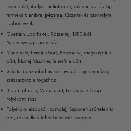
levendulát, ibolyát, heliotropot, valamint az Újvilág
termékeit: ambra,
pézsma
, fűszerek és személyre
szabott vizek.
Guerlain Uborka-tej, Rózsa-tej, 1880-ból
Narancsvirág-szirom víz.
Mandulatej frissíti a bőrt, Benzoe-vaj megszépíti a
bőrt, Írisztej frissíti és fehéríti a bőrt.
Szűztej benzoéból és rózsavízből, tejes emulzió,
zsázsaszesz a fogakhoz.
Bloom of rose, Vörös ecet, Le Damask Drop
folyékony rúzs.
Folyékony alapozó, Izomolaj, Sapoceti szőrtelenítő
por, rózsa illatú fehér bálnazsír-szappan.