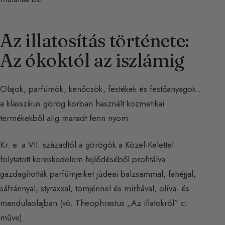
Az illatosítás története:
Az ókoktól az iszlámig
Olajok, parfümök, kenőcsök, festékek és festőanyagok…
a klasszikus görög korban használt kozmetikai
termékekből alig maradt fenn nyom.
Kr. e. a VII. századtól a görögök a Közel-Kelettel
folytatott kereskedelem fejlődéséből profitálva
gazdagították parfümjeiket júdeai balzsammal, fahéjjal,
sáfránnyal, styraxxal, tömjénnel és mirhával, olíva- és
mandulaolajban (vö. Theophrastus „Az illatokról” c.
műve).