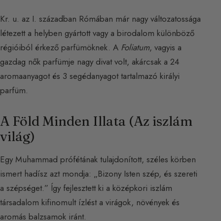
Kr. u. az I. században Rómában már nagy változatossága
létezett a helyben gyártott vagy a birodalom különböző
régióiból érkező parfümöknek. A
Foliatum
, vagyis a
gazdag nők parfümje nagy divat volt, akárcsak a 24
aromaanyagot és 3 segédanyagot tartalmazó királyi
parfüm.
A Föld Minden Illata (Az iszlám
világ)
Egy Muhammad prófétának tulajdonított, széles körben
ismert hadísz azt mondja: „Bizony Isten szép, és szereti
a szépséget.” Így fejlesztett ki a középkori iszlám
társadalom kifinomult ízlést a virágok, növények és
aromás balzsamok iránt.