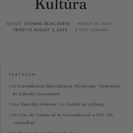
Kultúra
SZERZŐ:
SYLVAINE DELACOURTE
·
MARCH 28, 2026
·
FRISSÍTVE
AUGUST 3, 2026
· 6 PERC OLVASÁS
TARTALOM
A Kozmetikumok Illatosításának Művészete: Történelem
és Kulturális Lenyomatok
Az illatosítás története: Az ókoktól az iszlámig
Az Eau de Toilette-ek és Kozmetikumok a XVII–XIX.
században