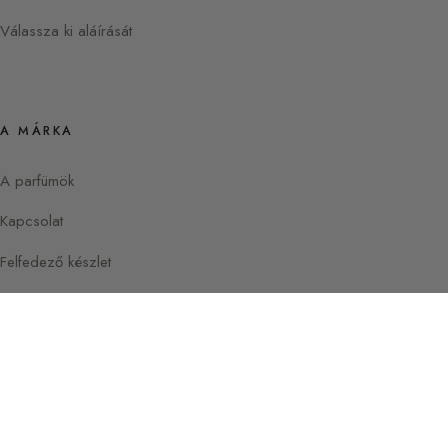
Válassza ki aláírását
A MÁRKA
A parfümök
Kapcsolat
Felfedező készlet
Instagram
Facebook