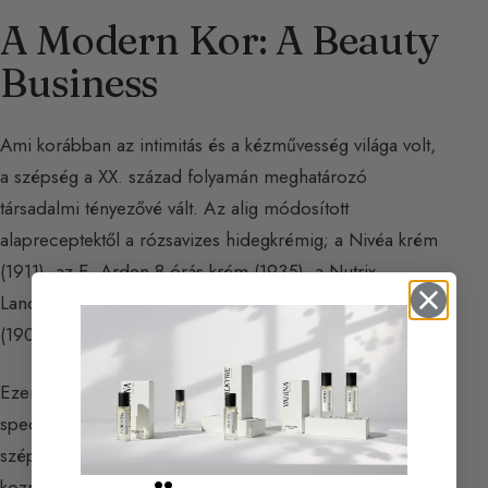
A Modern Kor: A Beauty
Business
Ami korábban az intimitás és a kézművesség világa volt,
a szépség a XX. század folyamán meghatározó
társadalmi tényezővé vált. Az alig módosított
alapreceptektől a rózsavizes hidegkrémig; a Nivéa krém
(1911), az E. Arden 8 órás krém (1935), a Nutrix
Lancôme (1936), a Guerlain Secret de bonne femme
(1900).
Ezen márkák nagy laboratóriumai által támogatott
specifikus kémia fejlődése gyökeresen átalakította a
szépségipart. Szintetikus parfümök jelentek meg a
kozmetikai termékekben: Dual finish Lancôme, Rouge