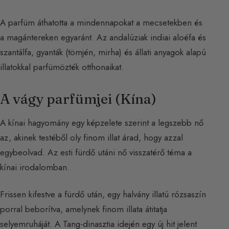
A parfüm áthatotta a mindennapokat a mecsetekben és
a magántereken egyaránt. Az andalúziak indiai aloéfa és
szantálfa, gyanták (tömjén, mirha) és állati anyagok alapú
illatokkal parfümözték otthonaikat.
A vágy parfümjei (Kína)
A kínai hagyomány egy képzelete szerint a legszebb nő
az, akinek testéből oly finom illat árad, hogy azzal
egybeolvad. Az esti fürdő utáni nő visszatérő téma a
kínai irodalomban.
Frissen kifestve a fürdő után, egy halvány illatú rózsaszín
porral beborítva, amelynek finom illata átitatja
selyemruháját. A Tang-dinasztia idején egy új hit jelent