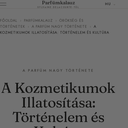
Parfümkalauz
HU
SYLVAINE DELACOURTE-TÓL
FŐOLDAL
›
PARFÜMKALAUZ
›
ÖRÖKSÉG ÉS
TÖRTÉNETEK
›
A PARFÜM NAGY TÖRTÉNETE
›
A
KOZMETIKUMOK ILLATOSÍTÁSA: TÖRTÉNELEM ÉS KULTÚRA
A PARFÜM NAGY TÖRTÉNETE
A Kozmetikumok
Illatosítása:
Történelem és