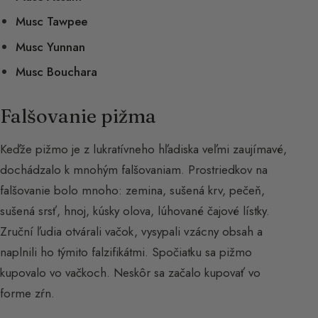
Musc Tawpee
Musc Yunnan
Musc Bouchara
Falšovanie pižma
Keďže pižmo je z lukratívneho hľadiska veľmi zaujímavé,
dochádzalo k mnohým falšovaniam. Prostriedkov na
falšovanie bolo mnoho: zemina, sušená krv, pečeň,
sušená srsť, hnoj, kúsky olova, lúhované čajové lístky.
Zruční ľudia otvárali vačok, vysypali vzácny obsah a
naplnili ho týmito falzifikátmi. Spočiatku sa pižmo
kupovalo vo vačkoch. Neskôr sa začalo kupovať vo
forme zŕn.