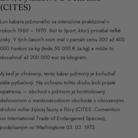
(CITES)
Lov kabara pižmového sa intenzívne praktizoval v
rokoch 1960 – 1970. Bol to šport, ktorý prinášal veľké
zisky. V tých časoch som mal v pamäti cenu 300 až 400
000 frankov za kg (teda 50 000 € za kg) a môže to
dosiahnuť až 200 000 eur za kilogram.
Aj keď je chránený, tento kabar pižmový je bohužiaľ
stále pytliačený. Na ochranu tohto druhu boli prijaté
opatrenia — obchod s pižmom je kontrolovaný
dohovorom o medzinárodnom obchode s ohrozenými
druhmi voľne žijúcej fauny a flóry (CITES: Convention
on International Trade of Endangered Species),
podpísaným vo Washingtone 03. 03. 1973.