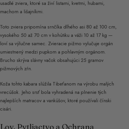
usadlé zviera, ktoré sa živí listami, kvetmi, hubami,
machom a lišajníkmi.
Toto zviera pripomína srnčíka dlhého asi 80 až 100 cm,
vysokého 50 až 70 cm v kohútiku a váži 10 až 17 kg —
loví sa výlučne samec. Zvieracie pižmo vylučuje orgán
umiestnený medzi pupkom a pohlavným orgánom.
Brucho skrýva slávny vačok obsahujúci 25 gramov
pižmových zŕn.
Koža tohto kabara slúžila Tibeťanom na výrobu malých
vrecúšok. Jeho srsť bola vyhradená na plnenie tých
najlepších matracov a vankúšov, ktoré používali čínski
cisári.
Lov, Pytliactvo a Ochrana