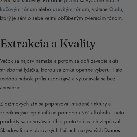
živočíšne suroviny. Prírodné pižmo sa výborne hodí k
kožovým tónom
alebo
drevitým tónom
, vrátane
Oudu
,
ktorý je sám o sebe veľmi obľúbeným zvieracím tónom.
Extrakcia a Kvality
Vačok sa najprv namaže a potom sa doň zavedie akási
strieborná lyžička, ktorou sa zrnká opatrne vyberú. Táto
metóda nebola príliš uspokojivá a vykonávala sa bez
anestézie.
Z pižmových zŕn sa pripravovali studené tinktúry a
zriedkavejšie teplé infúzie pomocou 96° alkoholu. Tieto
produkty sa uchovávali dlho, pretože čas ich zlepšoval.
Skladovali sa v obrovských fľašiach nazývaných
Dames-