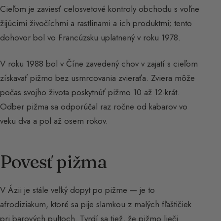
Cieľom je zaviesť celosvetové kontroly obchodu s voľne
žijúcimi živočíchmi a rastlinami a ich produktmi; tento
dohovor bol vo Francúzsku uplatnený v roku 1978.
V roku 1988 bol v Číne zavedený chov v zajatí s cieľom
získavať pižmo bez usmrcovania zvieraťa. Zviera môže
počas svojho života poskytnúť pižmo 10 až 12-krát.
Odber pižma sa odporúčal raz ročne od kabarov vo
veku dva a pol až osem rokov.
Povesť pižma
V Ázii je stále veľký dopyt po pižme — je to
afrodiziakum, ktoré sa pije slamkou z malých fľaštičiek
pri barových pultoch. Tvrdí sa tiež, že pižmo lieči