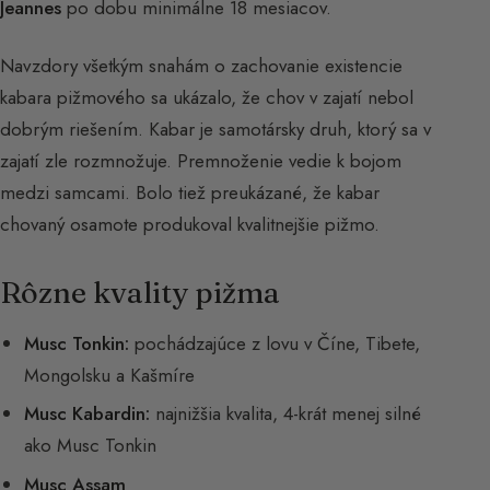
Jeannes
po dobu minimálne 18 mesiacov.
Navzdory všetkým snahám o zachovanie existencie
kabara pižmového sa ukázalo, že chov v zajatí nebol
dobrým riešením. Kabar je samotársky druh, ktorý sa v
zajatí zle rozmnožuje. Premnoženie vedie k bojom
medzi samcami. Bolo tiež preukázané, že kabar
chovaný osamote produkoval kvalitnejšie pižmo.
Rôzne kvality pižma
Musc Tonkin:
pochádzajúce z lovu v Číne, Tibete,
Mongolsku a Kašmíre
Musc Kabardin:
najnižšia kvalita, 4-krát menej silné
ako Musc Tonkin
Musc Assam