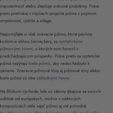
impotentnosť alebo zlepšuje srdcové problémy. Práve
preto pretrváva v mysliach spojenie pižma s pojmom
zmyslovosti, výdrže a sillage.
Nepomýľajte si však zvieracie pižmo, ktoré páchne
kozlom a vôňou čiernej kávy, so
syntetickými
pižmovými tónmi
, o ktorých som hovoril v
predchádzajúcom príspevku. Práve preto sa syntetické
pižmá nazývajú
biele pižmá
, aby nedochádzalo k
zámene. Zvieracie pižmové tóny aj pižmové tóny alebo
biele pižmá sú oba
základnými tónmi
.
Na Blízkom východe, kde sú zákony týkajúce sa surovín
odlišné od európskych, možno v niektorých
kompozíciách stále nájsť pižmo aj iné prírodné