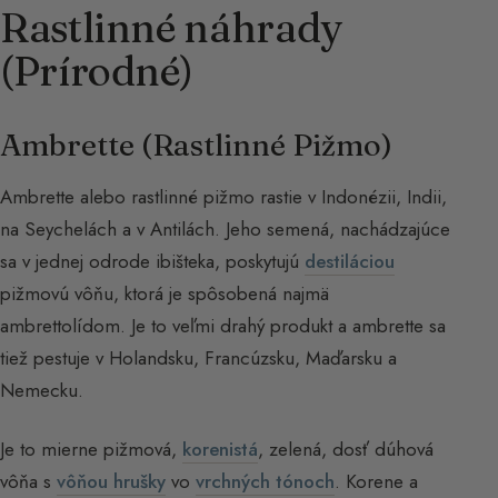
Rastlinné náhrady
(Prírodné)
Ambrette (Rastlinné Pižmo)
Ambrette alebo rastlinné pižmo rastie v Indonézii, Indii,
na Seychelách a v Antilách. Jeho semená, nachádzajúce
sa v jednej odrode ibišteka, poskytujú
destiláciou
pižmovú vôňu, ktorá je spôsobená najmä
ambrettolídom. Je to veľmi drahý produkt a ambrette sa
tiež pestuje v Holandsku, Francúzsku, Maďarsku a
Nemecku.
Je to mierne pižmová,
korenistá
, zelená, dosť dúhová
vôňa s
vôňou hrušky
vo
vrchných tónoch
. Korene a