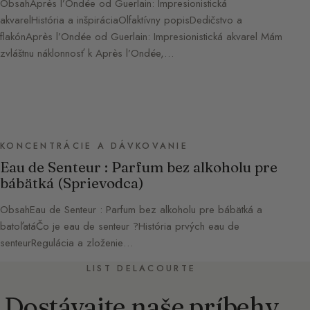
ObsahAprès l’Ondée od Guerlain: Impresionistická
akvarelHistória a inšpiráciaOlfaktívny popisDedičstvo a
flakónAprès l’Ondée od Guerlain: Impresionistická akvarel Mám
zvláštnu náklonnosť k Après l’Ondée,…
KONCENTRÁCIE A DÁVKOVANIE
Eau de Senteur : Parfum bez alkoholu pre
bábätká (Sprievodca)
ObsahEau de Senteur : Parfum bez alkoholu pre bábätká a
batoľatáČo je eau de senteur ?História prvých eau de
senteurRegulácia a zloženie…
LIST DELACOURTE
Dostávajte naše príbehy