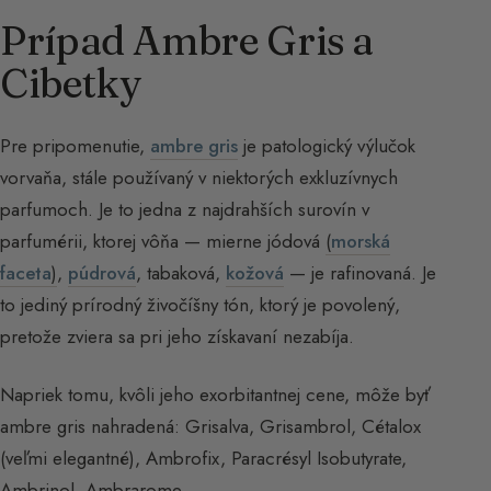
Prípad Ambre Gris a
Cibetky
Pre pripomenutie,
ambre gris
je patologický výlučok
vorvaňa, stále používaný v niektorých exkluzívnych
parfumoch. Je to jedna z najdrahších surovín v
parfumérii, ktorej vôňa — mierne jódová
(
morská
faceta
)
,
púdrová
, tabaková,
kožová
— je rafinovaná. Je
to jediný prírodný živočíšny tón, ktorý je povolený,
pretože zviera sa pri jeho získavaní nezabíja.
Napriek tomu, kvôli jeho exorbitantnej cene, môže byť
ambre gris nahradená: Grisalva, Grisambrol, Cétalox
(veľmi elegantné), Ambrofix, Paracrésyl Isobutyrate,
Ambrinol, Ambrarome.