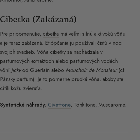
Cibetka (Zakázaná)
Pre pripomenutie,
cibetka
má veľmi silnú a divokú vôňu
a je teraz zakázaná. Etiópčania ju používali čistú v noci
svojich svadieb. Vôňa
cibetky
sa nachádzala v
parfumových extraktoch alebo parfumových vodách
vôní
Jicky
od Guerlain alebo
Mouchoir de Monsieur
(cf.
Pánsky parfum)
. Je to pomerne prudká vôňa, akoby ste
cítili kožu zvieraťa.
Syntetické náhrady:
Civettone
, Tonkitone, Muscarome.