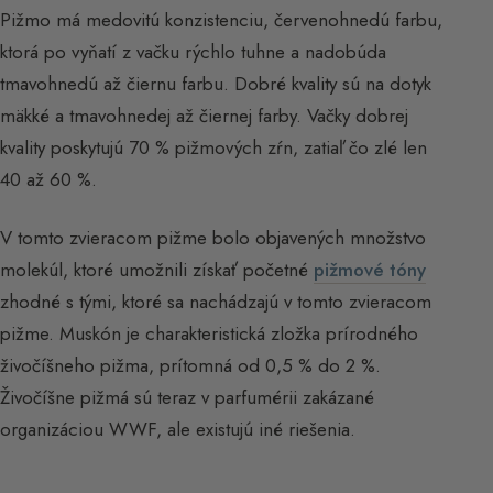
Pižmo má medovitú konzistenciu, červenohnedú farbu,
ktorá po vyňatí z vačku rýchlo tuhne a nadobúda
tmavohnedú až čiernu farbu. Dobré kvality sú na dotyk
mäkké a tmavohnedej až čiernej farby. Vačky dobrej
kvality poskytujú 70 % pižmových zŕn, zatiaľ čo zlé len
40 až 60 %.
V tomto zvieracom pižme bolo objavených množstvo
molekúl, ktoré umožnili získať početné
pižmové tóny
zhodné s tými, ktoré sa nachádzajú v tomto zvieracom
pižme. Muskón je charakteristická zložka prírodného
živočíšneho pižma, prítomná od 0,5 % do 2 %.
Živočíšne pižmá sú teraz v parfumérii zakázané
organizáciou WWF, ale existujú iné riešenia.