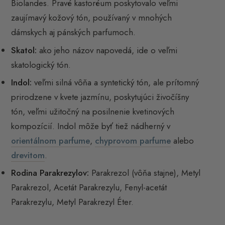
Biolandes. Pravé kastoréum poskytovalo veľmi
zaujímavý kožový tón, používaný v mnohých
dámskych aj pánských parfumoch.
Skatol:
ako jeho názov napovedá, ide o veľmi
skatologický tón.
Indol:
veľmi silná vôňa a syntetický tón, ale prítomný
prirodzene v kvete jazmínu, poskytujúci živočíšny
tón, veľmi užitočný na posilnenie kvetinových
kompozícií. Indol môže byť tiež nádherný v
orientálnom parfume
,
chyprovom parfume
alebo
drevitom
.
Rodina Parakrezylov:
Parakrezol (vôňa stajne), Metyl
Parakrezol, Acetát Parakrezylu, Fenyl-acetát
Parakrezylu, Metyl Parakrezyl Éter.