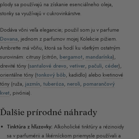
plody sa používajú na získanie esenciálneho oleja,
stonky sa využívajú v cukrovinkárstve.
Dodáva vôni veľa elegancie; použil som ju v parfume
Dovana
, jednom z parfumov mojej Kolekcie pižiem.
Ambrette má vôňu, ktorá sa hodí ku všetkým ostatným
surovinám:
citrusy
(citrón,
bergamot
,
mandarínka
),
drevité tóny
(
santalové drevo
,
vetiver
,
pačuli
,
céder
),
orientálne tóny
(
tonkový bôb
, kadidlo) alebo
kvetinové
tóny
(ruža,
jazmín
,
tuberóza
,
neroli
,
pomarančový
kvet
, pivónia).
Ďalšie prírodné náhrady
Tinktúra z hľuzovky:
Alkoholické tinktúry a rézinoidy
sa v parfumérii a likérníckom priemysle používali a