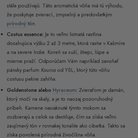
stále používajú. Táto aromatická vôňa má tú výhodu,
že poskytuje zvierací, zmyselný a predovšetkým
prírodný
tón.
Costus essence:
Je to veľmi listnatá rastlina
dosahujúca výšku 2 až 3 metre, ktorá rastie v Kašmíre
a na severe Indie. Koreň sa suší, štiepi, lúpe a
mierne praží. Odporúčam Vám napríklad zavoňať
pánsky parfum
Kouros
od YSL, ktorý túto vôňu
costusu pekne zahŕňa.
Goldenstone alebo
Hyraceum
:
Zvieraťom je damán,
ktorý močí na skaly, a je to naozaj pozoruhodný
príbeh. Kamene nasiaknuté týmto mokom sa
zozbierajú a celok sa destiluje, čím sa získa veľmi
zaujímavý tón v rovnakej tonalite ako cibetka. Takto sa
získa povolená prírodná živočíšna vôňa.