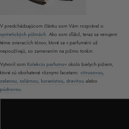
V predchádzajúcom článku som Vám rozprával o
syntetických pižmách
. Ako som sľúbil, teraz sa venujem
téme zvieracích tónov, ktoré sa v parfumérii už
nepoužívajú, so zameraním na pižmo tonkin.
Vytvoril som
Kolekciu parfumov
okolo bielych pižiem,
ktoré sú obohatené rôznymi facetami:
citrusovou
,
zelenou
,
solárnou
,
korenistou
,
drevitou
alebo
púdrovou
.