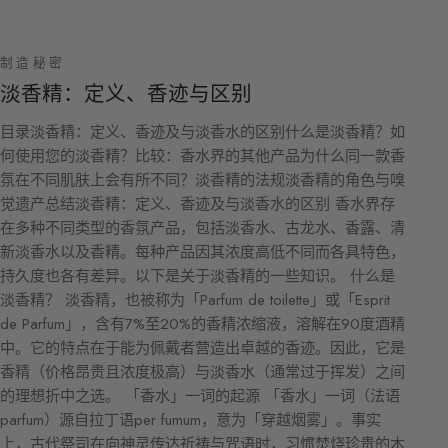
制造秘密
淡香精：定义、香迹与区别
目录淡香精：定义、香迹及与淡香水的区别什么是淡香精？如
何使用您的淡香精？比较：香水界的其他产品为什么同一款香
氛在不同肌肤上会有所不同？淡香精的法规淡香精的角色与嗅
觉遗产总结淡香精：定义、香迹及与淡香水的区别 香水界存
在多种不同类型的香氛产品，包括淡香水、古龙水、香露、清
新淡香水以及香精。每种产品因其浓度高低不同而各具特色，
持久度也各有差异。以下是关于淡香精的一些知识。 什么是
淡香精？ 淡香精，也被称为「Parfum de toilette」或「Esprit
de Parfum」，含有7%至20%的香精浓缩液，溶解在90度酒精
中。它的特点在于能为佩戴者营造出卓越的香迹。因此，它是
香精（价格昂贵且浓度极高）与淡香水（通常过于挥发）之间
的理想折中之选。 「香水」一词的起源 「香水」一词（法语
parfum）源自拉丁语per fumum，意为「穿越烟雾」。事实
上，古代祭司在向神灵传达祈祷与咒语时，习惯焚烧珍贵的木