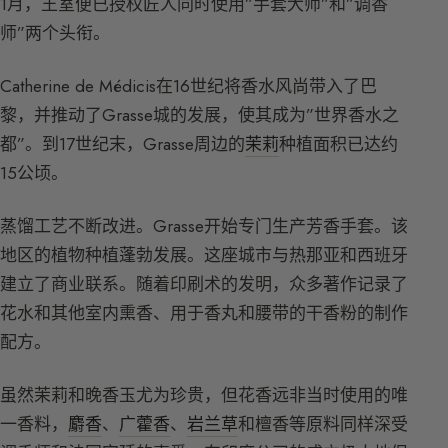
1月，王室便已授权匠人同时使用”手套大师”和”调香
师”两个头衔。
Catherine de Médicis在16世纪将香水风尚带入了巴
黎，并推动了Grasse城的发展，使其成为”世界香水之
都”。到17世纪末，Grasse周边的
茉莉
种植面积已达约
15公顷。
蒸馏工艺不断改进。Grasse开始专门生产芳香手套。该
地区的植物种植蓬勃发展。这座城市与热那亚和西班牙
建立了商业联系。随着印刷术的发明，众多著作记录了
花水和其他室内熏香、用于香丸和腰带的干香粉的制作
配方。
虽然茉莉和晚香玉尤为珍贵，但花香远非当时使用的唯
一香料，
麝香
、
广藿香
、
岩兰草
和檀香等原料同样深受