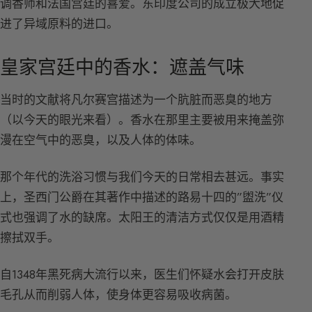
调香师和法国宫廷的喜爱。东印度公司的成立极大地促
进了异域原料的进口。
皇家宫廷中的香水：遮盖气味
当时的文献将凡尔赛宫描述为一个肮脏而恶臭的地方
（以今天的眼光来看）。香水在那里主要被用来掩盖弥
漫在空气中的恶臭，以及人体的体味。
那个年代的洗浴习惯与我们今天的日常相去甚远。事实
上，圣西门公爵在其著作中描述的路易十四的”盥洗”仪
式也强调了水的缺席。太阳王的清洁方式仅仅是用酒精
擦拭双手。
自1348年黑死病大流行以来，医生们怀疑水会打开皮肤
毛孔从而削弱人体，使身体更容易吸收病菌。