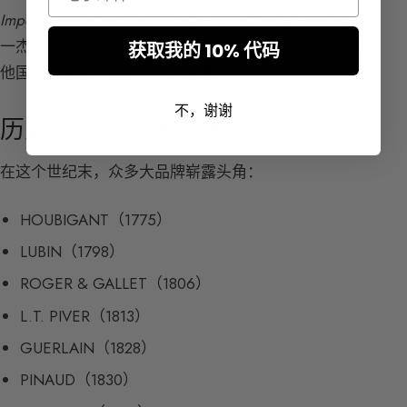
Impériale
。瓶身上甚至刻有皇帝的标志：蜜蜂。凭借这
一杰作，他获得了”陛下御用调香师”的称号。他还为其
获取我的 10% 代码
他国家的皇室宫廷创作了多款香水。
不，谢谢
历史悠久的经典品牌
在这个世纪末，众多大品牌崭露头角：
HOUBIGANT（1775）
LUBIN（1798）
ROGER & GALLET（1806）
L.T. PIVER（1813）
GUERLAIN（1828）
PINAUD（1830）