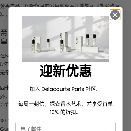
芳香产品。国际贸易的发展使调香师能够从国外采购原
料，这使他们得以创作出大量独创性作品。
帝国的芳香热情：拿破仑与欧仁妮
皇后
在Bonaparte家族中，香水是皇帝和皇后们共同的热情
所在。从拿破仑到欧仁妮皇后，对个人香氛的极度偏爱
迎新优惠
是帝国风范的显著特征。
四十升：
这是拿破仑每月平均使用的古龙水用量。此
加入 Delacourte Paris 社区。
外，他在每次战役前都会饮用古龙水，因为当时人们认
每周一封信，探索香水艺术，并享受首单
为它具有治疗功效——尽管这种功效相当虚幻。
10% 的折扣。
1853年，法国著名调香师Pierre François Pascal
Email
Guerlain为欧仁妮皇后调制了一款
Eau de Cologne