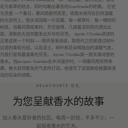
花与香草的结合，同时勾勒出著名的Guerlinade的轮廓。 历史
与灵感 一个春日，暴风雨骤然而至，将雨水倾泻在仍然温暖
的大自然上。雨水浸润每一片花瓣、每一根草叶、每一棵树的
树皮。当暴风雨结束时，天空放晴，几缕羞涩的阳光透出云
层，清新的大自然散发出升华的芬芳。 Après l’Ondée讲述的
正是这样一个时刻——雨声渐渐消退，取而代之的是透过树叶
过滤的柔和光线，以及泥土、树叶和花朵释放出的温暖气息，
为我们呈现最温柔的芬芳。 Après l’Ondée是一款充满诗意的
香水。当Jacques Guerlain在乡间漫步时，一场暴风雨突然来
袭。被大自然散发的气息所打动，他谱写了这首献给被露珠浸
润的花朵的颂歌。…
DELACOURTE 信札
为您呈献香水的故事
加入香水爱好者的社区。每周一封信，不多不少，一
起探索香水的艺术。