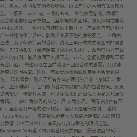
材、乳香、树脂及其他名贵物质。由此产生的香烟气味浓郁芬
芳，这便是「parfum」一词的由来。 如何使用您的淡香精？
淡香精通常喷洒于衣物上（丝绸等娇贵面料、浅色织物或非高
档材质除外），也可以直接喷洒于肌肤上。产品将与您的肌肤
产生神秘的化学反应，散发出专属于您的独特芬芳。 三角喷
洒法：为了获得完美的香迹，请以三角形的方式喷洒您的淡香
精：先喷洒头发（保持距离以免损伤发质），然后喷洒外套或
大衣的内侧，最后喷洒至衣摆下方。这样，您便能确保整天都
芳香四溢。 您也可以在面前喷洒一团淡香精的香雾，几秒钟
后穿过这团香雾。这样，您娇贵的衣物或珠宝便不会受到损
伤。 延长留香：别忘了所有身体护理衍生产品（身体乳、香
皂、止汗剂等），它们能为香氛提供更持久的留香效果。如果
您希望进一步提升香迹，可以在洗衣机的漂洗水中滴入几滴淡
香精。 比较：香水界的其他产品 在香水界，酒精浓度各有不
同。虽然没有严格的法律规定，但以下是通行惯例： 香精
（20%至40%）：仅能被佩戴者本人及最近距离的人所感知。
淡香精（7%至30%）：兼具持久度与香迹的理想之选。
Delacourte Paris香水均以淡香精形式调配（最低浓度15%）。