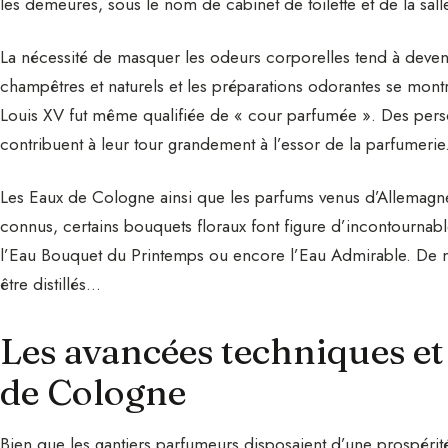
les demeures, sous le nom de cabinet de toilette et de la sall
La nécessité de masquer les odeurs corporelles tend à deven
champêtres et naturels et les préparations odorantes se montre
Louis XV fut même qualifiée de « cour parfumée ». Des perso
contribuent à leur tour grandement à l’essor de la parfumerie
Les Eaux de Cologne ainsi que les parfums venus d’Allemagne 
connus, certains bouquets floraux font figure d’incontournable
l’Eau Bouquet du Printemps ou encore l’Eau Admirable. De m
être distillés…
Les avancées techniques et 
de Cologne
Bien que les gantiers parfumeurs disposaient d’une prospérité