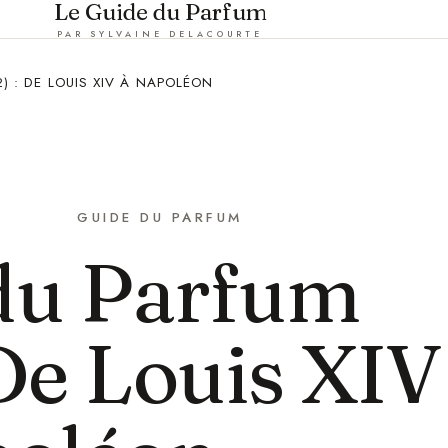
Le Guide du Parfum
PAR SYLVAINE DELACOURTE
2) : DE LOUIS XIV À NAPOLÉON
GUIDE DU PARFUM
 du Parfum
 De Louis XIV