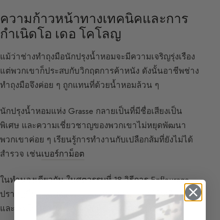
ความก้าวหน้าทางเทคนิคและการ
กำเนิดโอ เดอ โคโลญ
แม้ว่าช่างทำถุงมือนักปรุงน้ำหอมจะมีความเจริญรุ่งเรือง
แต่พวกเขาก็ประสบกับวิกฤตการค้าหนัง ดังนั้นอาชีพช่าง
ทำถุงมือจึงค่อย ๆ ถูกแทนที่ด้วยน้ำหอมล้วน ๆ
นักปรุงน้ำหอมแห่ง Grasse กลายเป็นที่มีชื่อเสียงเป็น
พิเศษ และความเชี่ยวชาญของพวกเขาไม่หยุดพัฒนา
พวกเขาค่อย ๆ เรียนรู้การทำงานกับเปลือกส้มที่ยังไม่ได้
สำรวจ เช่น
เบอร์กาม็อต
ในทำนองเดียวกัน ในศตวรรษที่ 18 วิธีการ Enfleurage
ปรากฏขึ้น Jean-Marie Farina เป็นปรมาจารย์ในเรื่องนี้
และเริ่มใช้โอ เดอ โคโลญที่มีฐานแอลกอฮอล์และส้ม