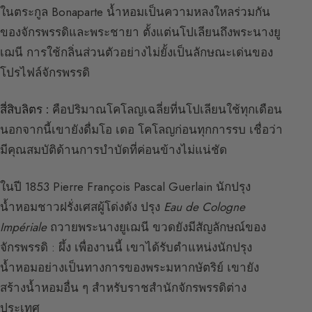
ในตระกูล Bonaparte น้ำหอมเป็นความหลงใหลร่วมกัน
ของจักรพรรดิและพระชายา ตั้งแต่นโปเลียนถึงพระนางยู
เฌนี การใช้กลิ่นส่วนตัวอย่างไม่ยั้งเป็นลักษณะเด่นของ
โปรไฟล์จักรพรรดิ
สี่สิบลิตร :
คือปริมาณโคโลญเฉลี่ยที่นโปเลียนใช้ทุกเดือน
นอกจากนี้เขายังดื่มโอ เดอ โคโลญก่อนทุกการรบ เชื่อว่า
มีคุณสมบัติด้านการบำบัดที่ค่อนข้างไม่แน่ชัด
ในปี 1853 Pierre François Pascal Guerlain นักปรุง
น้ำหอมชาวฝรั่งเศสผู้โด่งดัง ปรุง
Eau de Cologne
Impériale
ถวายพระนางยูเฌนี ขวดยังมีสัญลักษณ์ของ
จักรพรรดิ : ผึ้ง เพื่องานนี้ เขาได้รับตำแหน่งนักปรุง
น้ำหอมอย่างเป็นทางการของพระมหากษัตริย์ เขายัง
สร้างน้ำหอมอื่น ๆ สำหรับราชสำนักจักรพรรดิต่าง
ประเทศ