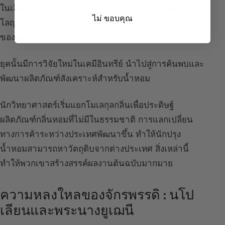
ในเสื้อผ้าและวิก อย่างไรก็ตาม การเติบโตของโอ เดอ โค
ไม่ ขอบคุณ
โลญได้ทำลายแนวโน้มนี้และสร้างความสนใจในน้ำหอม
ของเหลว
ยุคนั้นมีการวิจัยใหม่ในเคมีอินทรีย์ นำไปสู่การค้นพบและ
พัฒนาผลิตภัณฑ์สังเคราะห์สำหรับน้ำหอม
นักวิทยาศาสตร์เริ่มแยกโมเลกุลกลิ่นเพื่อประดิษฐ์
ผลิตภัณฑ์กลิ่นหอมที่ไม่มีในธรรมชาติ การแลกเปลี่ยน
ทางการค้าระหว่างประเทศพัฒนาขึ้น ทำให้นักปรุง
น้ำหอมสามารถหาวัตถุดิบจากต่างประเทศ สิ่งเหล่านี้
ทำให้พวกเขาสร้างสรรค์ผลงานต้นฉบับมากมาย
ความหลงใหลของจักรพรรดิ : นโป
เลียนและพระนางยูเฌนี