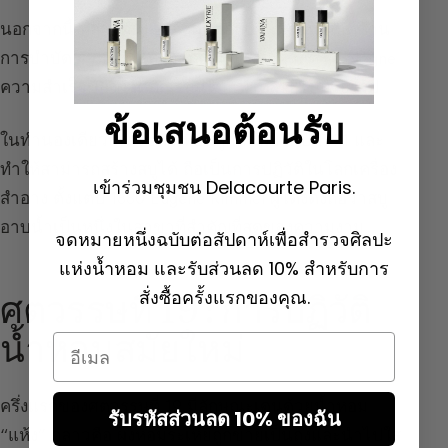
นอกจากนี้ หลายคนมองว่าผลิตภัณฑ์นี้มีคุณสมบัติด้าน
การบำบัด รวมถึงแพทย์จากคณะแพทย์ศาสตร์ Cologne
ความสำเร็จของผลิตภัณฑ์นี้เริ่มแพร่หลายไปทั่วยุโรป
ข้อเสนอต้อนรับ
ในทำนองเดียวกัน โซดาเทียมถูกค้นพบในปี 1791 และ
ทำให้สามารถสร้างสบู่ได้ ถือเป็นการปฏิวัติในโลกเครื่อง
เข้าร่วมชุมชน Delacourte Paris.
สำอาง ตั้งแต่ปี 1880 Eugène Rimmel ผู้โด่งดังถือว่าสบู่
อาบน้ำเป็นหนึ่งในสาขาที่สำคัญที่สุดของความงาม
จดหมายหนึ่งฉบับต่อสัปดาห์เพื่อสำรวจศิลปะ
แห่งน้ำหอม และรับส่วนลด 10% สำหรับการ
สั่งซื้อครั้งแรกของคุณ.
ศตวรรษที่ 19 : การปฏิวัติ
น้ำหอมสมัยใหม่
Email
ครึ่งแรกของศตวรรษที่ 19 มีลักษณะเด่นด้วยน้ำหอม
รับรหัสส่วนลด 10% ของฉัน
“แห้ง” กล่าวคือ ผงหอมระเหยถูกขายเป็นถุงและนำไปใส่