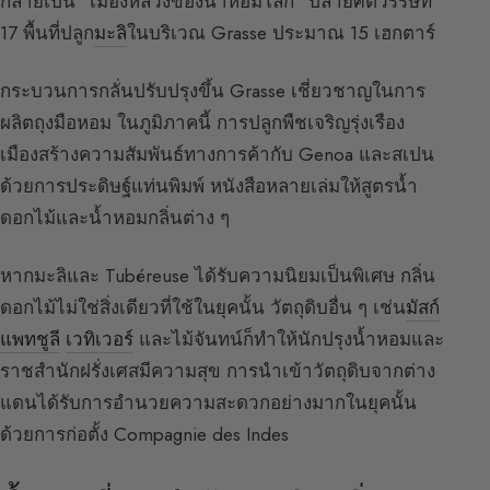
กลายเป็น “เมืองหลวงของน้ำหอมโลก” ปลายศตวรรษที่
17 พื้นที่ปลูก
มะลิ
ในบริเวณ Grasse ประมาณ 15 เฮกตาร์
กระบวนการกลั่นปรับปรุงขึ้น Grasse เชี่ยวชาญในการ
ผลิตถุงมือหอม ในภูมิภาคนี้ การปลูกพืชเจริญรุ่งเรือง
เมืองสร้างความสัมพันธ์ทางการค้ากับ Genoa และสเปน
ด้วยการประดิษฐ์แท่นพิมพ์ หนังสือหลายเล่มให้สูตรน้ำ
ดอกไม้และน้ำหอมกลิ่นต่าง ๆ
หากมะลิและ Tubéreuse ได้รับความนิยมเป็นพิเศษ กลิ่น
ดอกไม้ไม่ใช่สิ่งเดียวที่ใช้ในยุคนั้น วัตถุดิบอื่น ๆ เช่น
มัสก์
แพทชูลี
เวทิเวอร์
และไม้จันทน์ก็ทำให้นักปรุงน้ำหอมและ
ราชสำนักฝรั่งเศสมีความสุข การนำเข้าวัตถุดิบจากต่าง
แดนได้รับการอำนวยความสะดวกอย่างมากในยุคนั้น
ด้วยการก่อตั้ง Compagnie des Indes